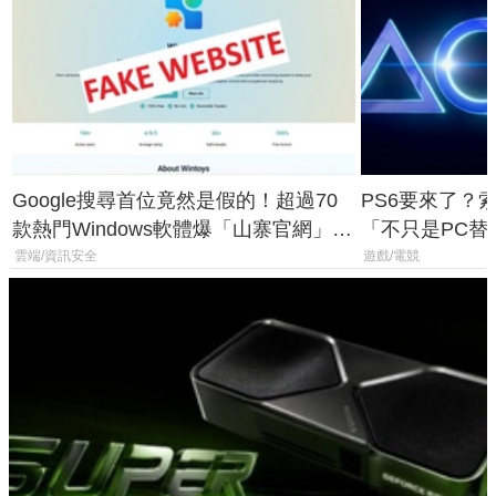
Google搜尋首位竟然是假的！超過70
PS6要來了？
款熱門Windows軟體爆「山寨官網」危
「不只是PC替
機
廳、進軍電競
雲端/資訊安全
遊戲/電競