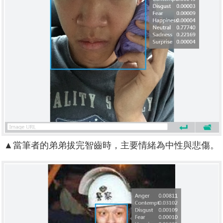
▲當筆者的弟弟拔完智齒時，主要情緒為中性與悲傷。