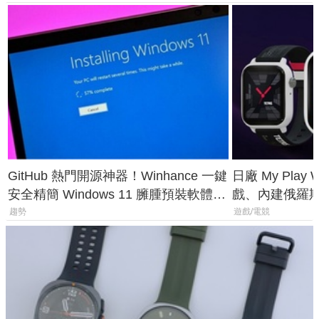
GitHub 熱門開源神器！Winhance 一鍵
日廠 My Play
安全精簡 Windows 11 臃腫預裝軟體與
戲、內建俄羅
後台追蹤
過竟然不能連
趨勢
遊戲/電競