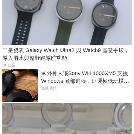
三星發表 Galaxy Watch Ultra2 與 Watch9 智慧手錶，
導入潛水與越野跑導航功能
3C新品
國外神人讓Sony WH-1000XM5 支援
Windows 頭部追蹤，延遲極低玩模擬
飛行超有感
遊戲/電競