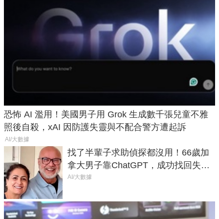
恐怖 AI 濫用！美國男子用 Grok 生成數千張兒童不雅
照後自殺，xAI 因防護失靈與不配合警方遭起訴
AI/大數據
找了半輩子求助偵探都沒用！66歲加
拿大男子靠ChatGPT，成功找回失散
50年家人
AI/大數據