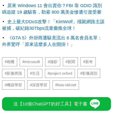
原來 Windows 11 會出賣你？FBI 靠 GDID 識別
碼追蹤 19 歲駭客，勒索 800 萬美金慘遭引渡受審
史上最大DDoS攻擊！「KimWolf」殭屍網路主謀
被捕，破紀錄30Tbps流量癱瘓全球！
《GTA 5》外掛商遭駭竟流出 6 萬名會員名單：
外界驚呼「原來這麼多人在開掛！」
#相機
#microsoft
#攝影
#新聞
#新奇
#影像辨識
#生活
#project oxford
#影像識別
#機器學習
#深度學習
#how-old.net
送【10個ChatGPT的好工具】電子書