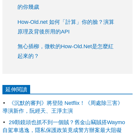
的你幾歲
How-Old.net 如何「計算」你的臉？演算
原理及背後所用的API
無心插柳，微軟的How-Old.Net是怎麼紅
起來的？
延伸閱讀
《沉默的審判》將登陸 Netflix！《周處除三害》
導演新作，阮經天、王淨主演
29顆鏡頭也抓不到一個賊？舊金山竊賊搭Waymo
自駕車逃逸，隱私保護政策竟成警方辦案最大阻礙