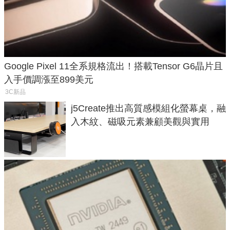
Google Pixel 11全系規格流出！搭載Tensor G6晶片且
入手價調漲至899美元
3C新品
j5Create推出高質感模組化螢幕桌，融
入木紋、磁吸元素兼顧美觀與實用