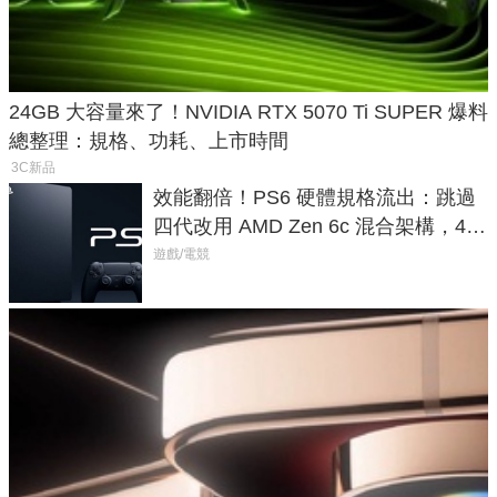
24GB 大容量來了！NVIDIA RTX 5070 Ti SUPER 爆料
總整理：規格、功耗、上市時間
3C新品
效能翻倍！PS6 硬體規格流出：跳過
四代改用 AMD Zen 6c 混合架構，4K
120fps 與全光追時代來臨
遊戲/電競