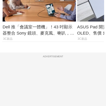
Dell 推「會議室一體機」！43 吋顯示
ASUS Pad 開
器整合 Sony 鏡頭、麥克風、喇叭，一
OLED、售價 1
條 USB-C 就能開會
費最低 0 元入
3C新品
3C新品
ADVERTISEMENT