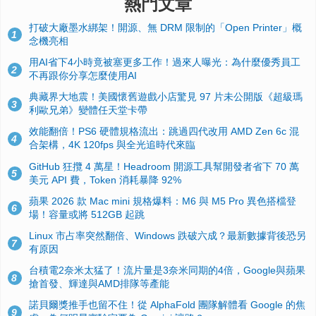
熱門文章
打破大廠墨水綁架！開源、無 DRM 限制的「Open Printer」概
1
念機亮相
用AI省下4小時竟被塞更多工作！過來人曝光：為什麼優秀員工
2
不再跟你分享怎麼使用AI
典藏界大地震！美國懷舊遊戲小店驚見 97 片未公開版《超級瑪
3
利歐兄弟》變體任天堂卡帶
效能翻倍！PS6 硬體規格流出：跳過四代改用 AMD Zen 6c 混
4
合架構，4K 120fps 與全光追時代來臨
GitHub 狂攬 4 萬星！Headroom 開源工具幫開發者省下 70 萬
5
美元 API 費，Token 消耗暴降 92%
蘋果 2026 款 Mac mini 規格爆料：M6 與 M5 Pro 異色搭檔登
6
場！容量或將 512GB 起跳
Linux 市占率突然翻倍、Windows 跌破六成？最新數據背後恐另
7
有原因
台積電2奈米太猛了！流片量是3奈米同期的4倍，Google與蘋果
8
搶首發、輝達與AMD排隊等產能
諾貝爾獎推手也留不住！從 AlphaFold 團隊解體看 Google 的焦
9