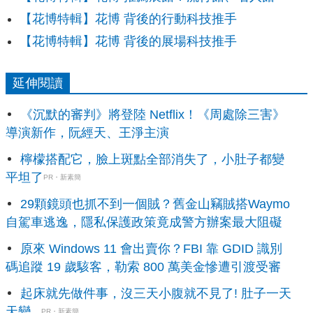
【花博特輯】花博 背後的行動科技推手
【花博特輯】花博 背後的展場科技推手
延伸閱讀
《沉默的審判》將登陸 Netflix！《周處除三害》
導演新作，阮經天、王淨主演
檸檬搭配它，臉上斑點全部消失了，小肚子都變
平坦了
PR・新素簡
29顆鏡頭也抓不到一個賊？舊金山竊賊搭Waymo
自駕車逃逸，隱私保護政策竟成警方辦案最大阻礙
原來 Windows 11 會出賣你？FBI 靠 GDID 識別
碼追蹤 19 歲駭客，勒索 800 萬美金慘遭引渡受審
起床就先做件事，沒三天小腹就不見了! 肚子一天
天變...
PR・新素簡