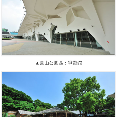
▲圓山公園區：爭艷館