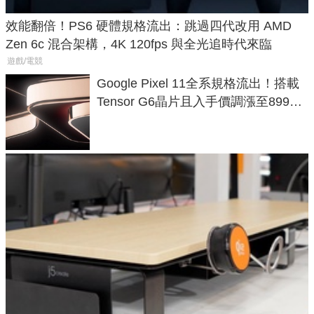
效能翻倍！PS6 硬體規格流出：跳過四代改用 AMD
Zen 6c 混合架構，4K 120fps 與全光追時代來臨
遊戲/電競
Google Pixel 11全系規格流出！搭載
Tensor G6晶片且入手價調漲至899美
元