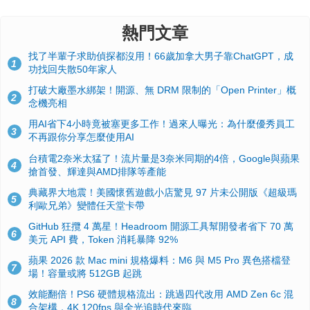
熱門文章
找了半輩子求助偵探都沒用！66歲加拿大男子靠ChatGPT，成
1
功找回失散50年家人
打破大廠墨水綁架！開源、無 DRM 限制的「Open Printer」概
2
念機亮相
用AI省下4小時竟被塞更多工作！過來人曝光：為什麼優秀員工
3
不再跟你分享怎麼使用AI
台積電2奈米太猛了！流片量是3奈米同期的4倍，Google與蘋果
4
搶首發、輝達與AMD排隊等產能
典藏界大地震！美國懷舊遊戲小店驚見 97 片未公開版《超級瑪
5
利歐兄弟》變體任天堂卡帶
GitHub 狂攬 4 萬星！Headroom 開源工具幫開發者省下 70 萬
6
美元 API 費，Token 消耗暴降 92%
蘋果 2026 款 Mac mini 規格爆料：M6 與 M5 Pro 異色搭檔登
7
場！容量或將 512GB 起跳
效能翻倍！PS6 硬體規格流出：跳過四代改用 AMD Zen 6c 混
8
合架構，4K 120fps 與全光追時代來臨