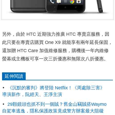
另外，由於 HTC 近期強力推廣 HTC 專賣店服務，因
此只要在專賣店購買 One X9 就能享有兩年延長保固，
還加贈 HTC Care 加值維修服務，購機後一年內維修
螢幕或主機板可享一次三折優惠和無限次八折優惠。
延伸閱讀
《沉默的審判》將登陸 Netflix！《周處除三害》
導演新作，阮經天、王淨主演
29顆鏡頭也抓不到一個賊？舊金山竊賊搭Waymo
自駕車逃逸，隱私保護政策竟成警方辦案最大阻礙