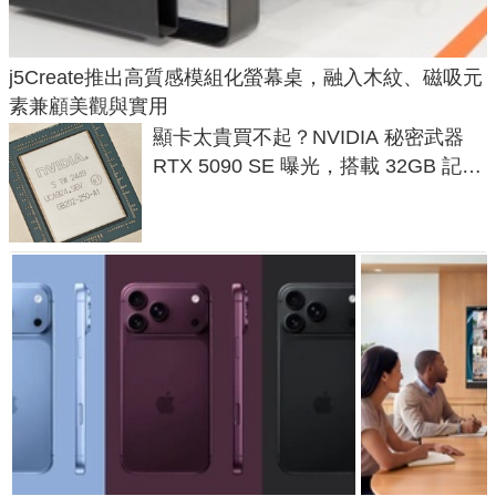
j5Create推出高質感模組化螢幕桌，融入木紋、磁吸元
素兼顧美觀與實用
顯卡太貴買不起？NVIDIA 秘密武器
RTX 5090 SE 曝光，搭載 32GB 記憶
體