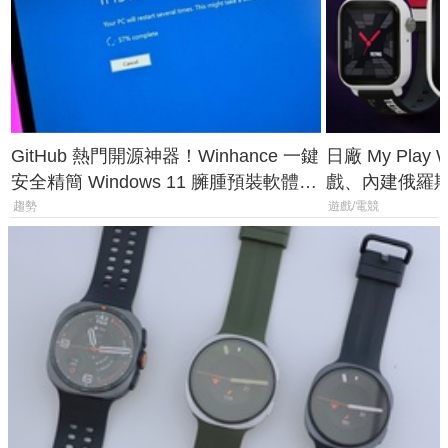
GitHub 熱門開源神器！Winhance 一鍵
日廠 My Play
安全精簡 Windows 11 臃腫預裝軟體與
戲、內建俄羅
後台追蹤
過竟然不能連
趨勢
遊戲/電競