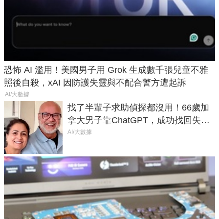
恐怖 AI 濫用！美國男子用 Grok 生成數千張兒童不雅
照後自殺，xAI 因防護失靈與不配合警方遭起訴
AI/大數據
找了半輩子求助偵探都沒用！66歲加
拿大男子靠ChatGPT，成功找回失散
50年家人
AI/大數據