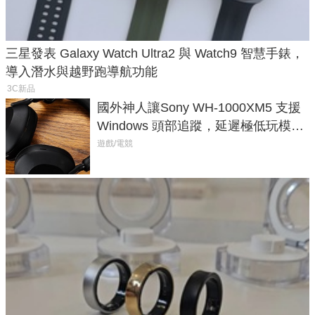
三星發表 Galaxy Watch Ultra2 與 Watch9 智慧手錶，
導入潛水與越野跑導航功能
3C新品
國外神人讓Sony WH-1000XM5 支援
Windows 頭部追蹤，延遲極低玩模擬
飛行超有感
遊戲/電競