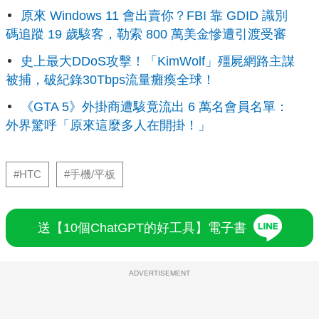
原來 Windows 11 會出賣你？FBI 靠 GDID 識別
碼追蹤 19 歲駭客，勒索 800 萬美金慘遭引渡受審
史上最大DDoS攻擊！「KimWolf」殭屍網路主謀
被捕，破紀錄30Tbps流量癱瘓全球！
《GTA 5》外掛商遭駭竟流出 6 萬名會員名單：
外界驚呼「原來這麼多人在開掛！」
#HTC
#手機/平板
送【10個ChatGPT的好工具】電子書
ADVERTISEMENT