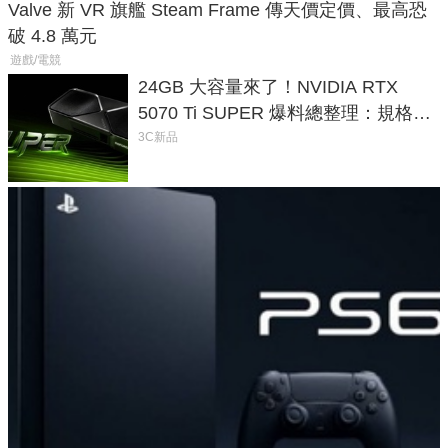
Valve 新 VR 旗艦 Steam Frame 傳天價定價、最高恐
破 4.8 萬元
遊戲/電競
24GB 大容量來了！NVIDIA RTX
5070 Ti SUPER 爆料總整理：規格、
功耗、上市時間
3C新品