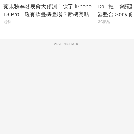
蘋果秋季發表會大預測！除了 iPhone
Dell 推「會
18 Pro，還有摺疊機登場？新機亮點預
器整合 Sony
測一次看
條 USB-C 就
趨勢
3C新品
ADVERTISEMENT