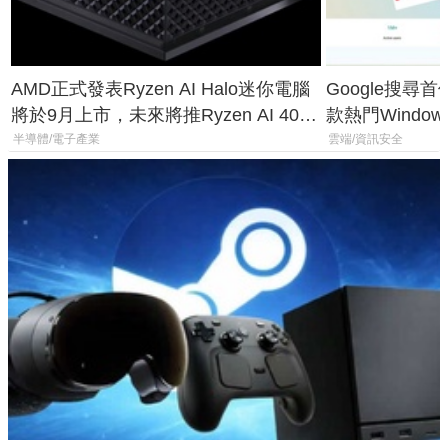
AMD正式發表Ryzen AI Halo迷你電腦
Google搜尋
將於9月上市，未來將推Ryzen AI 400
款熱門Wind
Max系列處理器與對應升級版
機
半導體/電子產業
雲端/資訊安全