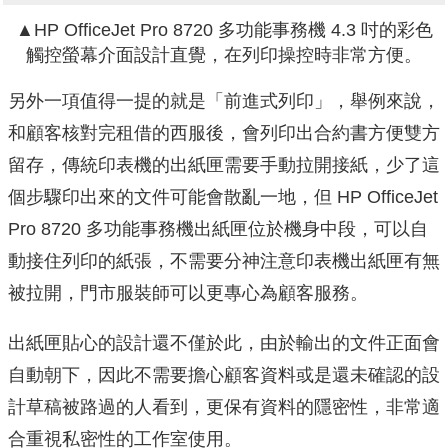
▲HP
OfficeJet Pro 8720 多功能事務機 4.3 吋的彩色
觸控螢幕介面設計直覺，在列印操控時非常方便。
另外一項值得一提的就是「前進式列印」
，舉例來說，
和顧客核對完租借的西服後，會列印出合約書方便雙方
留存，傳統印表機的出紙匣需要手動拉開接紙，少了這
個步驟印出來的文件可能會散亂一地，但
HP
OfficeJet
Pro 8720 多功能事務機出紙匣位於機身中段，可以自
動接住列印的紙張，不需要分神注意印表機出紙匣有無
被拉開，門市服裝師可以更專心為顧客服務。
出紙匣貼心的設計還不僅於此，由於輸出的文件正面會
自動朝下，因此不需要擔心顧客資料或是還未確認的設
計草稿被路過的人看到，更保有資料的隱密性，非常適
合重視私密性的工作室使用。