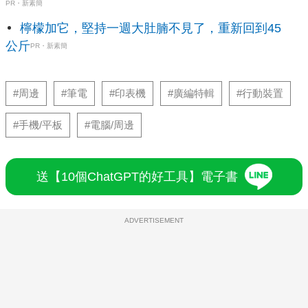
PR・新素簡
檸檬加它，堅持一週大肚腩不見了，重新回到45
公斤
PR・新素簡
#周邊
#筆電
#印表機
#廣編特輯
#行動裝置
#手機/平板
#電腦/周邊
送【10個ChatGPT的好工具】電子書
ADVERTISEMENT