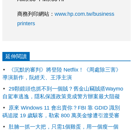
商務列印網站：
www.hp.com.tw/business
printers
延伸閱讀
《沉默的審判》將登陸 Netflix！《周處除三害》
導演新作，阮經天、王淨主演
29顆鏡頭也抓不到一個賊？舊金山竊賊搭Waymo
自駕車逃逸，隱私保護政策竟成警方辦案最大阻礙
原來 Windows 11 會出賣你？FBI 靠 GDID 識別
碼追蹤 19 歲駭客，勒索 800 萬美金慘遭引渡受審
肚腩一抓一大把，只需1個雞蛋，用一個瘦一個