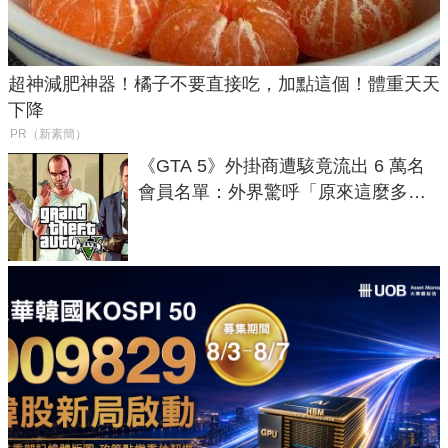
超神減肥神器！橘子不要直接吃，加點這個！體重天天
下降
PR（新素簡）
《GTA 5》外掛商遭駭竟流出 6 萬名
會員名單：外界驚呼「原來這麼多人
在開掛！」