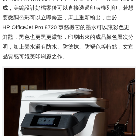
成，美編設計好檔案後可以直接透過印表機列印，若想
要微調色彩可以立即修正，馬上重新輸出，由於
HP OfficeJet Pro 8720 事務機它的墨水可以讓彩色更
鮮豔，黑色也更黑更濃郁，印刷出來的成品顏色層次分
明，加上墨水還有防水、防塗抹、防褪色等特點，文宣
品質感可媲美印刷廠之作。