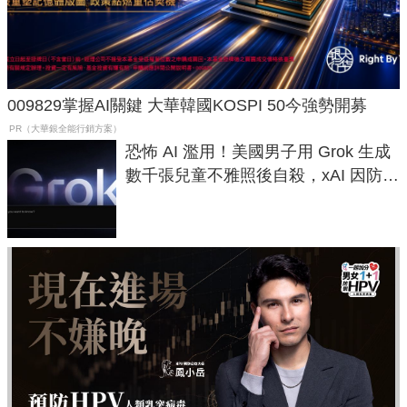
009829掌握AI關鍵 大華韓國KOSPI 50今強勢開募
PR（大華銀全能行銷方案）
恐怖 AI 濫用！美國男子用 Grok 生成
數千張兒童不雅照後自殺，xAI 因防護
失靈與不配合警方遭起訴