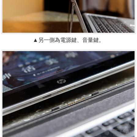
▲另一側為電源鍵、音量鍵。