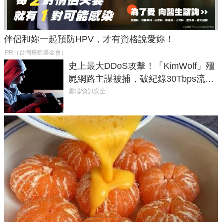
伴侶和妳一起預防HPV，才有資格說愛妳！
PR（台灣癌症基金會）
史上最大DDoS攻擊！「KimWolf」殭
屍網路主謀被捕，破紀錄30Tbps流量
癱瘓全球！
雲端/資訊安全