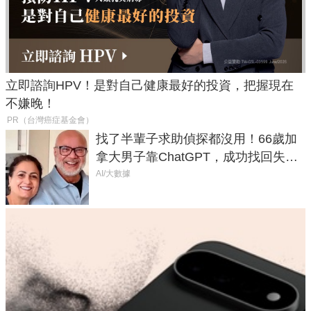
立即諮詢HPV！是對自己健康最好的投資，把握現在
不嫌晚！
PR（台灣癌症基金會）
找了半輩子求助偵探都沒用！66歲加
拿大男子靠ChatGPT，成功找回失散
50年家人
AI/大數據