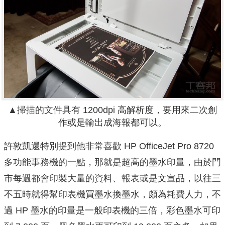
▲掃描的文件具有 1200dpi 高解析度，要用來二次創
作或是輸出成海報都可以。
許敦凱還特別提到他非常喜歡 HP OfficeJet Pro 8720
多功能事務機的一點，那就是超高的墨水印量，由於門
市每週都會印製大量的資料、報表或是文宣品，以往三
不五時就得幫印表機買墨水換墨水，頗為耗費人力，不
過 HP 墨水的印量是一般印表機的三倍，彩色墨水可印