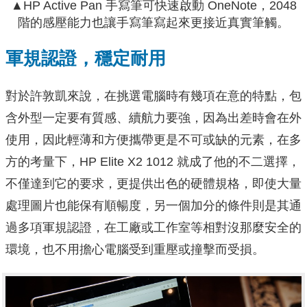
▲HP Active Pan 手寫筆可快速啟動 OneNote，2048
階的感壓能力也讓手寫筆寫起來更接近真實筆觸。
軍規認證，穩定耐用
對於許敦凱來說，在挑選電腦時有幾項在意的特點，包
含外型一定要有質感、續航力要強，因為出差時會在外
使用，因此輕薄和方便攜帶更是不可或缺的元素，在多
方的考量下，HP Elite X2 1012 就成了他的不二選擇，
不僅達到它的要求，更提供出色的硬體規格，即使大量
處理圖片也能保有順暢度，另一個加分的條件則是其通
過多項軍規認證，在工廠或工作室等相對沒那麼安全的
環境，也不用擔心電腦受到重壓或撞擊而受損。