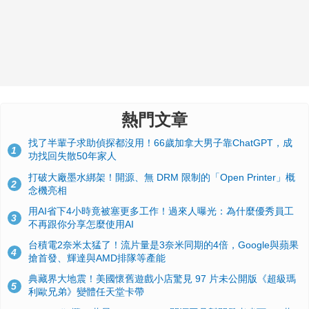
熱門文章
找了半輩子求助偵探都沒用！66歲加拿大男子靠ChatGPT，成
1
功找回失散50年家人
打破大廠墨水綁架！開源、無 DRM 限制的「Open Printer」概
2
念機亮相
用AI省下4小時竟被塞更多工作！過來人曝光：為什麼優秀員工
3
不再跟你分享怎麼使用AI
台積電2奈米太猛了！流片量是3奈米同期的4倍，Google與蘋果
4
搶首發、輝達與AMD排隊等產能
典藏界大地震！美國懷舊遊戲小店驚見 97 片未公開版《超級瑪
5
利歐兄弟》變體任天堂卡帶