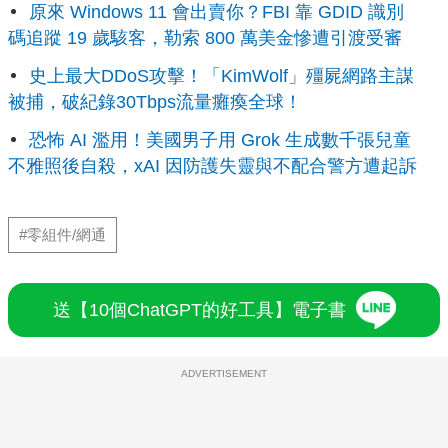
原來 Windows 11 會出賣你？FBI 靠 GDID 識別
碼追蹤 19 歲駭客，勒索 800 萬美金慘遭引渡受審
史上最大DDoS攻擊！「KimWolf」殭屍網路主謀
被捕，破紀錄30Tbps流量癱瘓全球！
恐怖 AI 濫用！美國男子用 Grok 生成數千張兒童
不雅照後自殺，xAI 因防護失靈與不配合警方遭起訴
#零組件/網通
送【10個ChatGPT的好工具】電子書
ADVERTISEMENT