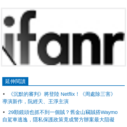
延伸閱讀
《沉默的審判》將登陸 Netflix！《周處除三害》
導演新作，阮經天、王淨主演
29顆鏡頭也抓不到一個賊？舊金山竊賊搭Waymo
自駕車逃逸，隱私保護政策竟成警方辦案最大阻礙