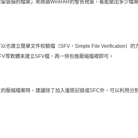
留毀損的檔案」來跳過WinRAR的警告視窗，看能壓出多少檔
文件校驗檔（SFV，Simple File Verification）
RekSFV等軟體來建立SFV檔，再一併包進壓縮檔裡即可。
的壓縮檔案時，建議除了加入復原記錄或SFC外，可以利用分
。