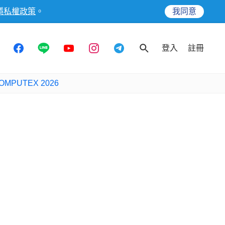
隱私權政策
。
我同意
登入
註冊
OMPUTEX 2026