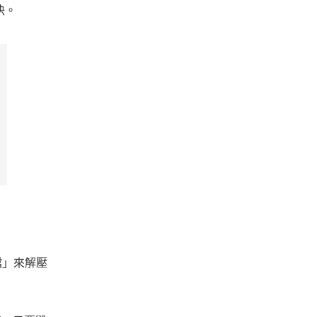
決。
檔」來解壓