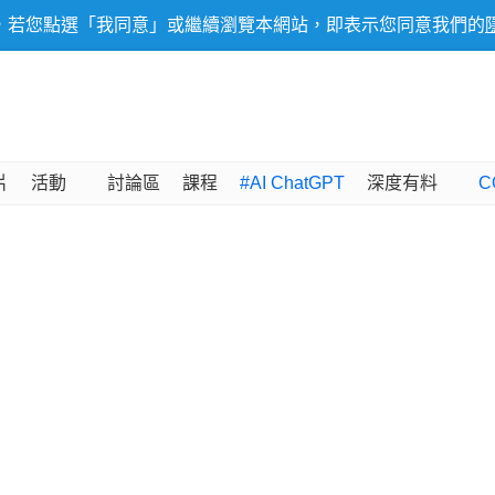
，若您點選「我同意」或繼續瀏覽本網站，即表示您同意我們的
片
活動
討論區
課程
#AI ChatGPT
深度有料
C