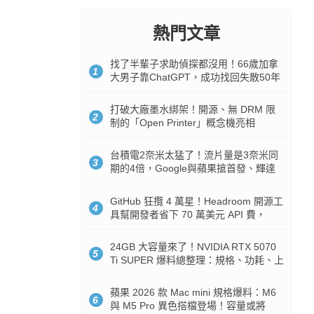
熱門文章
找了半輩子求助偵探都沒用！66歲加拿
1
大男子靠ChatGPT，成功找回失散50年
家人
打破大廠墨水綁架！開源、無 DRM 限
2
制的「Open Printer」概念機亮相
台積電2奈米太猛了！流片量是3奈米同
3
期的4倍，Google與蘋果搶首發、輝達
與AMD排隊等產能
GitHub 狂攬 4 萬星！Headroom 開源工
4
具幫開發者省下 70 萬美元 API 費，
Token 消耗暴降 92%
24GB 大容量來了！NVIDIA RTX 5070
5
Ti SUPER 爆料總整理：規格、功耗、上
市時間
蘋果 2026 款 Mac mini 規格爆料：M6
6
與 M5 Pro 異色搭檔登場！容量或將