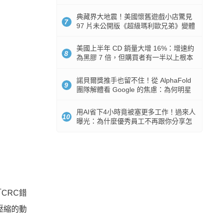
512GB 起跳
典藏界大地震！美國懷舊遊戲小店驚見
7
97 片未公開版《超級瑪利歐兄弟》變體
任天堂卡帶
美國上半年 CD 銷量大增 16%：增速約
8
為黑膠 7 倍，但購買者有一半以上根本
沒有播放器
諾貝爾獎推手也留不住！從 AlphaFold
9
團隊解體看 Google 的焦慮：為何明星
實驗室要為 Gemini 讓路？
用AI省下4小時竟被塞更多工作！過來人
10
曝光：為什麼優秀員工不再跟你分享怎
麼使用AI
CRC錯
壓縮的動