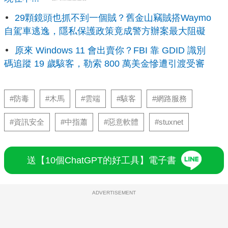
29顆鏡頭也抓不到一個賊？舊金山竊賊搭Waymo
自駕車逃逸，隱私保護政策竟成警方辦案最大阻礙
原來 Windows 11 會出賣你？FBI 靠 GDID 識別
碼追蹤 19 歲駭客，勒索 800 萬美金慘遭引渡受審
#防毒
#木馬
#雲端
#駭客
#網路服務
#資訊安全
#中指蕭
#惡意軟體
#stuxnet
送【10個ChatGPT的好工具】電子書
ADVERTISEMENT