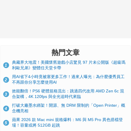
熱門文章
典藏界大地震！美國懷舊遊戲小店驚見 97 片未公開版《超級瑪
1
利歐兄弟》變體任天堂卡帶
用AI省下4小時竟被塞更多工作！過來人曝光：為什麼優秀員工
2
不再跟你分享怎麼使用AI
效能翻倍！PS6 硬體規格流出：跳過四代改用 AMD Zen 6c 混
3
合架構，4K 120fps 與全光追時代來臨
打破大廠墨水綁架！開源、無 DRM 限制的「Open Printer」概
4
念機亮相
蘋果 2026 款 Mac mini 規格爆料：M6 與 M5 Pro 異色搭檔登
5
場！容量或將 512GB 起跳