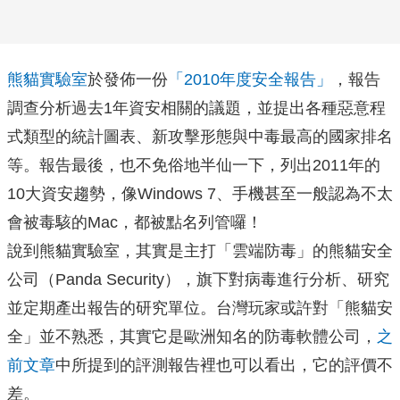
熊貓實驗室
於發佈一份
「2010年度安全報告」
，報告
調查分析過去1年資安相關的議題，並提出各種惡意程
式類型的統計圖表、新攻擊形態與中毒最高的國家排名
等。報告最後，也不免俗地半仙一下，列出2011年的
10大資安趨勢，像Windows 7、手機甚至一般認為不太
會被毒駭的Mac，都被點名列管囉！
說到熊貓實驗室，其實是主打「雲端防毒」的熊貓安全
公司（Panda Security），旗下對病毒進行分析、研究
並定期產出報告的研究單位。台灣玩家或許對「熊貓安
全」並不熟悉，其實它是歐洲知名的防毒軟體公司，
之
前文章
中所提到的評測報告裡也可以看出，它的評價不
差。