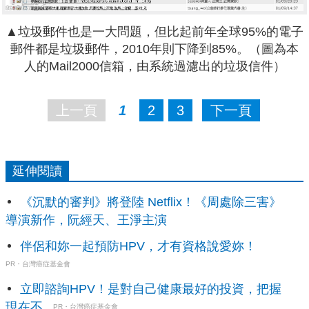
▲垃圾郵件也是一大問題，但比起前年全球95%的電子
郵件都是垃圾郵件，2010年則下降到85%。（圖為本
人的Mail2000信箱，由系統過濾出的垃圾信件）
上一頁
1
2
3
下一頁
延伸閱讀
《沉默的審判》將登陸 Netflix！《周處除三害》
導演新作，阮經天、王淨主演
伴侶和妳一起預防HPV，才有資格說愛妳！
PR・台灣癌症基金會
立即諮詢HPV！是對自己健康最好的投資，把握
現在不...
PR・台灣癌症基金會