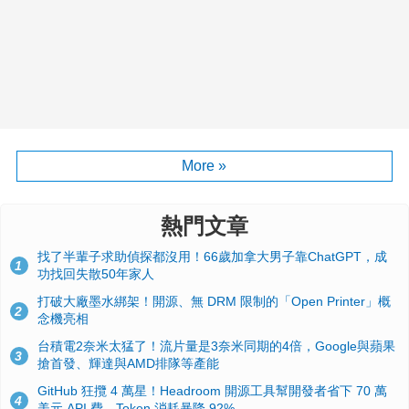
More »
熱門文章
找了半輩子求助偵探都沒用！66歲加拿大男子靠ChatGPT，成
1
功找回失散50年家人
打破大廠墨水綁架！開源、無 DRM 限制的「Open Printer」概
2
念機亮相
台積電2奈米太猛了！流片量是3奈米同期的4倍，Google與蘋果
3
搶首發、輝達與AMD排隊等產能
GitHub 狂攬 4 萬星！Headroom 開源工具幫開發者省下 70 萬
4
美元 API 費，Token 消耗暴降 92%