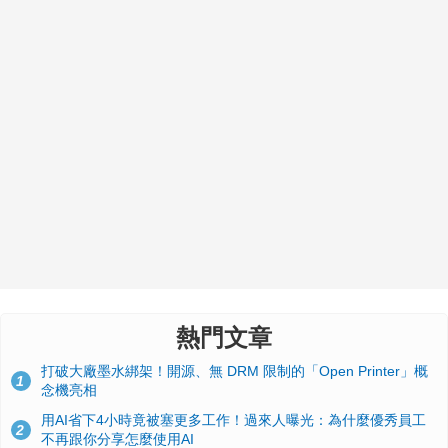
熱門文章
打破大廠墨水綁架！開源、無 DRM 限制的「Open Printer」概
1
念機亮相
用AI省下4小時竟被塞更多工作！過來人曝光：為什麼優秀員工
2
不再跟你分享怎麼使用AI
典藏界大地震！美國懷舊遊戲小店驚見 97 片未公開版《超級瑪
3
利歐兄弟》變體任天堂卡帶