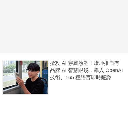
搶攻 AI 穿戴熱潮！燦坤推自有
品牌 AI 智慧眼鏡，導入 OpenAI
技術、165 種語言即時翻譯