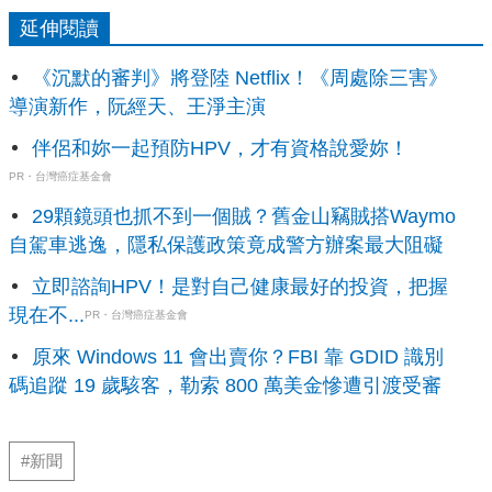
延伸閱讀
《沉默的審判》將登陸 Netflix！《周處除三害》
導演新作，阮經天、王淨主演
伴侶和妳一起預防HPV，才有資格說愛妳！
PR・台灣癌症基金會
29顆鏡頭也抓不到一個賊？舊金山竊賊搭Waymo
自駕車逃逸，隱私保護政策竟成警方辦案最大阻礙
立即諮詢HPV！是對自己健康最好的投資，把握
現在不...
PR・台灣癌症基金會
原來 Windows 11 會出賣你？FBI 靠 GDID 識別
碼追蹤 19 歲駭客，勒索 800 萬美金慘遭引渡受審
#新聞