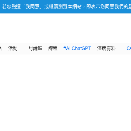
，若您點選「我同意」或繼續瀏覽本網站，即表示您同意我們的
片
活動
討論區
課程
#AI ChatGPT
深度有料
C