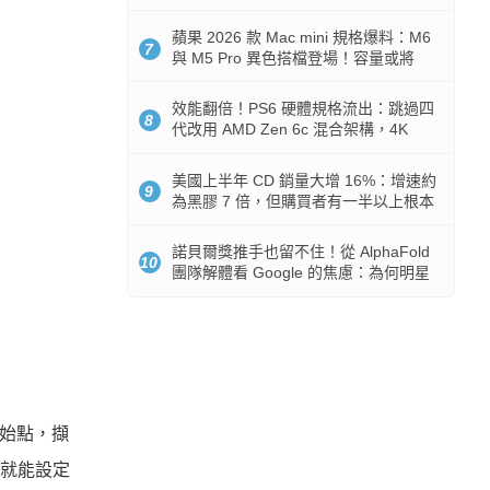
Token 消耗暴降 92%
蘋果 2026 款 Mac mini 規格爆料：M6
7
與 M5 Pro 異色搭檔登場！容量或將
512GB 起跳
效能翻倍！PS6 硬體規格流出：跳過四
8
代改用 AMD Zen 6c 混合架構，4K
120fps 與全光追時代來臨
美國上半年 CD 銷量大增 16%：增速約
9
為黑膠 7 倍，但購買者有一半以上根本
沒有播放器
諾貝爾獎推手也留不住！從 AlphaFold
10
團隊解體看 Google 的焦慮：為何明星
實驗室要為 Gemini 讓路？
起始點，擷
，就能設定