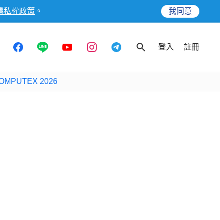
隱私權政策
。
我同意
登入
註冊
OMPUTEX 2026