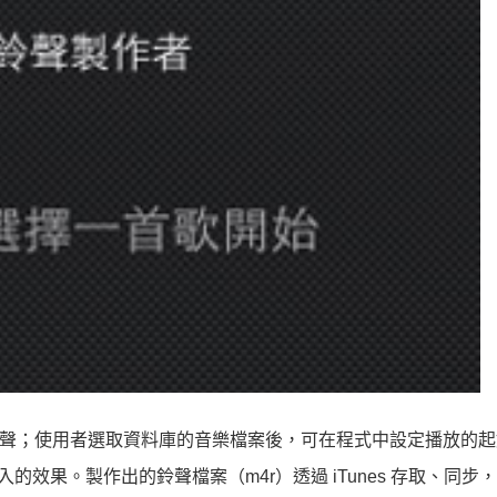
 上製作手機鈴聲；使用者選取資料庫的音樂檔案後，可在程式中設定播放的
的效果。製作出的鈴聲檔案（m4r）透過 iTunes 存取、同步