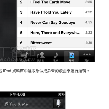
 iPod 資料庫中選取想做成鈴聲的歌曲來進行編輯。