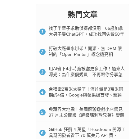
熱門文章
找了半輩子求助偵探都沒用！66歲加拿
1
大男子靠ChatGPT，成功找回失散50年
家人
打破大廠墨水綁架！開源、無 DRM 限
2
制的「Open Printer」概念機亮相
用AI省下4小時竟被塞更多工作！過來人
3
曝光：為什麼優秀員工不再跟你分享怎
麼使用AI
台積電2奈米太猛了！流片量是3奈米同
4
期的4倍，Google與蘋果搶首發、輝達
與AMD排隊等產能
典藏界大地震！美國懷舊遊戲小店驚見
5
97 片未公開版《超級瑪利歐兄弟》變體
任天堂卡帶
GitHub 狂攬 4 萬星！Headroom 開源工
6
具幫開發者省下 70 萬美元 API 費，