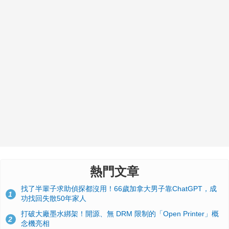
熱門文章
找了半輩子求助偵探都沒用！66歲加拿大男子靠ChatGPT，成
1
功找回失散50年家人
打破大廠墨水綁架！開源、無 DRM 限制的「Open Printer」概
2
念機亮相