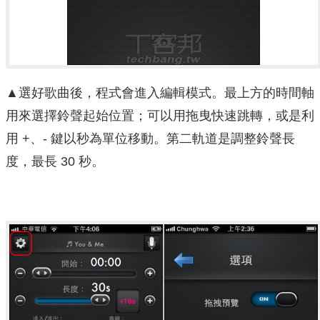
▲選好歌曲後，程式會進入編輯模式。最上方的時間軸
用來選擇鈴聲起始位置；可以用拖曳快速跳轉，或是利
用 +、- 鍵以秒為單位移動。第二軌道是調整鈴聲長
度，最長 30 秒。