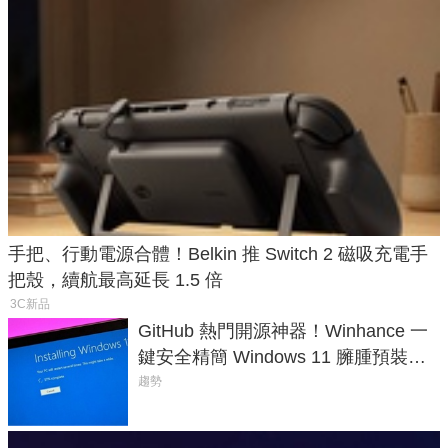
手把、行動電源合體！Belkin 推 Switch 2 磁吸充電手
把殼，續航最高延長 1.5 倍
3C新品
GitHub 熱門開源神器！Winhance 一
鍵安全精簡 Windows 11 臃腫預裝軟
體與後台追蹤
趨勢