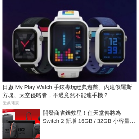
日廠 My Play Watch 手錶專玩經典遊戲、內建俄羅斯
方塊、太空侵略者，不過竟然不能連手機？
遊戲/電競
開發商省錢救星！任天堂傳將為
Switch 2 新增 16GB / 32GB 小容量遊
戲卡的選擇