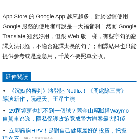
App Store 的 Google App 越來越多，對於習慣使用
Google 服務的使用者可說是一大福音啊！然而 Google
Translate 雖然好用，但跟 Web 版一樣，有些字句的翻
譯文法很怪，不適合翻譯太長的句子；翻譯結果也只能
提供參考或是應急用，千萬不要照單全收。
延伸閱讀
《沉默的審判》將登陸 Netflix！《周處除三害》
導演新作，阮經天、王淨主演
29顆鏡頭也抓不到一個賊？舊金山竊賊搭Waymo
自駕車逃逸，隱私保護政策竟成警方辦案最大阻礙
立即諮詢HPV！是對自己健康最好的投資，把握
現在不...
PR・台灣癌症基金會