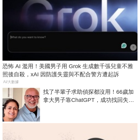
恐怖 AI 濫用！美國男子用 Grok 生成數千張兒童不雅
照後自殺，xAI 因防護失靈與不配合警方遭起訴
AI/大數據
找了半輩子求助偵探都沒用！66歲加
拿大男子靠ChatGPT，成功找回失散
50年家人