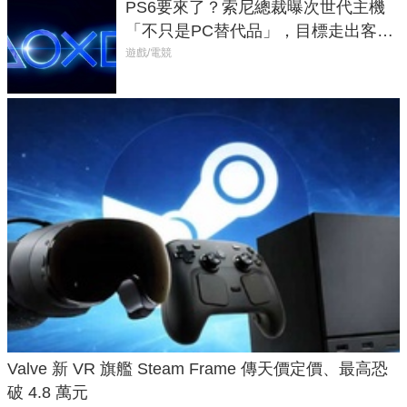
PS6要來了？索尼總裁曝次世代主機
「不只是PC替代品」，目標走出客
廳、進軍電競桌面
遊戲/電競
Valve 新 VR 旗艦 Steam Frame 傳天價定價、最高恐
破 4.8 萬元