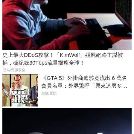
史上最大DDoS攻擊！「KimWolf」殭屍網路主謀被
捕，破紀錄30Tbps流量癱瘓全球！
雲端/資訊安全
《GTA 5》外掛商遭駭竟流出 6 萬名
會員名單：外界驚呼「原來這麼多人
在開掛！」
遊戲/電競