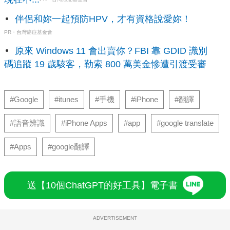
伴侶和妳一起預防HPV，才有資格說愛妳！
PR・台灣癌症基金會
原來 Windows 11 會出賣你？FBI 靠 GDID 識別
碼追蹤 19 歲駭客，勒索 800 萬美金慘遭引渡受審
#Google
#itunes
#手機
#iPhone
#翻譯
#語音辨識
#iPhone Apps
#app
#google translate
#Apps
#google翻譯
送【10個ChatGPT的好工具】電子書
ADVERTISEMENT