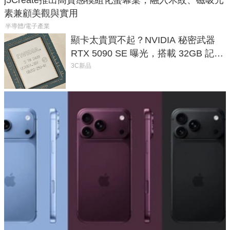
j5Create推出高質感模組化螢幕桌，融入木紋、磁吸元
素兼顧美觀與實用
半導體/電子產業
顯卡太貴買不起？NVIDIA 秘密武器
RTX 5090 SE 曝光，搭載 32GB 記憶
體
3C新品