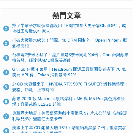
熱門文章
找了半輩子求助偵探都沒用！66歲加拿大男子靠ChatGPT，成
1
功找回失散50年家人
打破大廠墨水綁架！開源、無 DRM 限制的「Open Printer」概
2
念機亮相
台積電2奈米太猛了！流片量是3奈米同期的4倍，Google與蘋果
3
搶首發、輝達與AMD排隊等產能
GitHub 狂攬 4 萬星！Headroom 開源工具幫開發者省下 70 萬
4
美元 API 費，Token 消耗暴降 92%
24GB 大容量來了！NVIDIA RTX 5070 Ti SUPER 爆料總整理：
5
規格、功耗、上市時間
蘋果 2026 款 Mac mini 規格爆料：M6 與 M5 Pro 異色搭檔登
6
場！容量或將 512GB 起跳
典藏界大地震！美國懷舊遊戲小店驚見 97 片未公開版《超級瑪
7
利歐兄弟》變體任天堂卡帶
美國上半年 CD 銷量大增 16%：增速約為黑膠 7 倍，但購買者
8