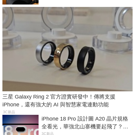
三星 Galaxy Ring 2 官方證實研發中！傳將支援
iPhone，還有強大的 AI 與智慧家電連動功能
3C新品
iPhone 18 Pro 設計圖 A20 晶片規格
全看光，華強北山寨機要起飛了？專
家曝山寨機無法復刻兩大關鍵
3C新品