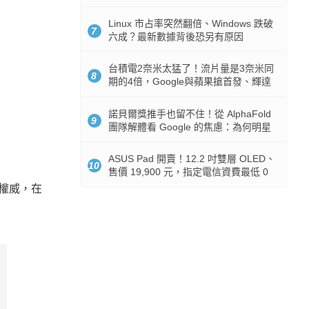
512GB 起跳
Linux 市占率突然翻倍、Windows 跌破
7
六成？最新數據背後恐另有原因
台積電2奈米太猛了！流片量是3奈米同
8
期的4倍，Google與蘋果搶首發、輝達
與AMD排隊等產能
諾貝爾獎推手也留不住！從 AlphaFold
9
團隊解體看 Google 的焦慮：為何明星
實驗室要為 Gemini 讓路？
ASUS Pad 開賣！12.2 吋雙層 OLED、
10
售價 19,900 元，指定電信資費最低 0
元入手
的權威，在