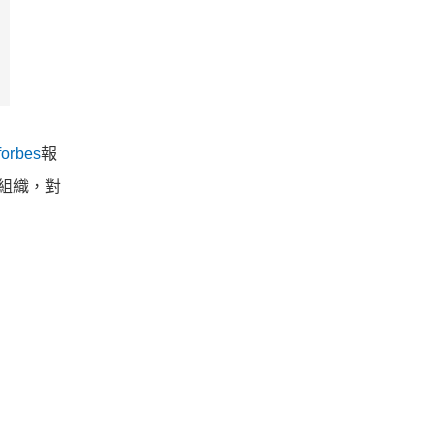
forbes
報
是組織，對