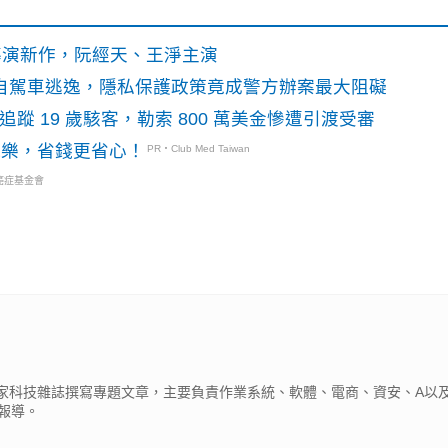
》導演新作，阮經天、王淨主演
o自駕車逃逸，隱私保護政策竟成警方辦案最大阻礙
識別碼追蹤 19 歲駭客，勒索 800 萬美金慘遭引渡受審
玩樂，省錢更省心！
PR・Club Med Taiwan
癌症基金會
為多家科技雜誌撰寫專題文章，主要負責作業系統、軟體、電商、資安、A以及
報導。