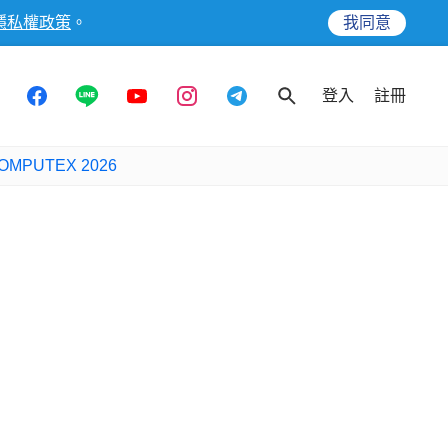
隱私權政策
。
我同意
登入
註冊
OMPUTEX 2026