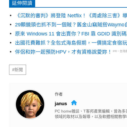
延伸閱讀
《沉默的審判》將登陸 Netflix！《周處除三害
29顆鏡頭也抓不到一個賊？舊金山竊賊搭Waym
原來 Windows 11 會出賣你？FBI 靠 GDID 
出國花費難抓？全包式海島假期，一價搞定食宿
伴侶和妳一起預防HPV，才有資格說愛妳！
PR・台灣
#新聞
作者
janus
PC home雜誌、T客邦產業編輯，曾
領域的取材以及報導，以及軟體相關教學