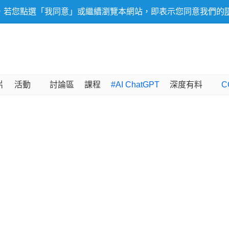
，若您點選「我同意」或繼續瀏覽本網站，即表示您同意我們的
片
活動
討論區
課程
#AI ChatGPT
深度有料
C