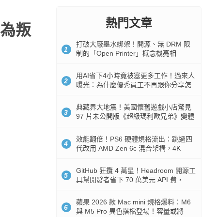
熱門文章
為叛
打破大廠墨水綁架！開源、無 DRM 限
1
制的「Open Printer」概念機亮相
用AI省下4小時竟被塞更多工作！過來人
2
曝光：為什麼優秀員工不再跟你分享怎
麼使用AI
典藏界大地震！美國懷舊遊戲小店驚見
3
97 片未公開版《超級瑪利歐兄弟》變體
任天堂卡帶
效能翻倍！PS6 硬體規格流出：跳過四
4
代改用 AMD Zen 6c 混合架構，4K
120fps 與全光追時代來臨
GitHub 狂攬 4 萬星！Headroom 開源工
5
具幫開發者省下 70 萬美元 API 費，
Token 消耗暴降 92%
蘋果 2026 款 Mac mini 規格爆料：M6
6
與 M5 Pro 異色搭檔登場！容量或將