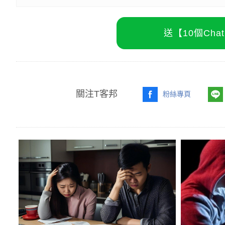
送【10個Ch
關注T客邦
粉絲專頁