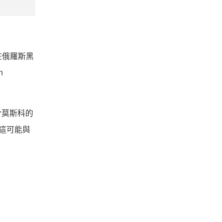
局在俄羅斯黑
n
於莫斯科的
為這可能與