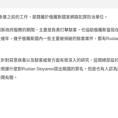
斯基之前的工作，是隸屬於俄羅斯國家網路犯罪防治單位。
ov在為俄羅斯政府服務的期間，主要是負責打擊駭客，也協助俄羅斯當
年，幾乎俄羅斯國內一些主要被偵破的駭客案件，都有Rusla
在針對惡意病毒以及駭客威脅方面有很深入的研究，這間總部設
什麼對Ruslan Stoyanov提出叛國的罪名，但是也有人認
新聞有關。