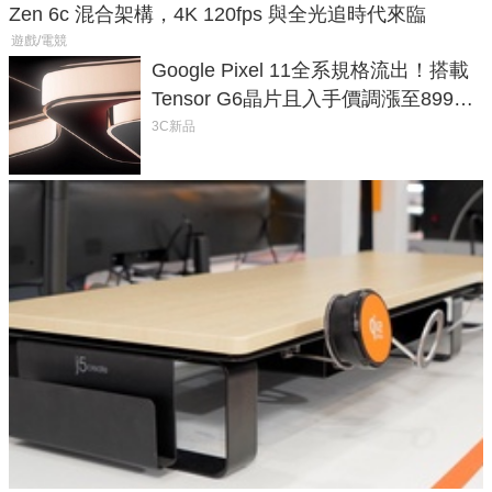
Zen 6c 混合架構，4K 120fps 與全光追時代來臨
遊戲/電競
Google Pixel 11全系規格流出！搭載
Tensor G6晶片且入手價調漲至899美
元
3C新品