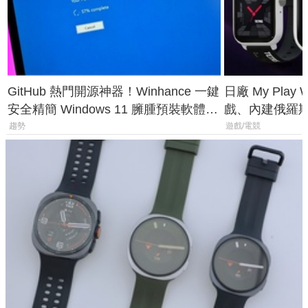
GitHub 熱門開源神器！Winhance 一鍵
日廠 My Play
安全精簡 Windows 11 臃腫預裝軟體與
戲、內建俄羅
後台追蹤
過竟然不能連
趨勢
遊戲/電競