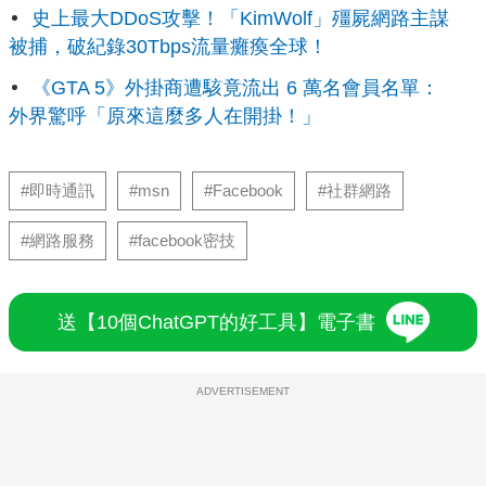
史上最大DDoS攻擊！「KimWolf」殭屍網路主謀
被捕，破紀錄30Tbps流量癱瘓全球！
《GTA 5》外掛商遭駭竟流出 6 萬名會員名單：
外界驚呼「原來這麼多人在開掛！」
#即時通訊
#msn
#Facebook
#社群網路
#網路服務
#facebook密技
送【10個ChatGPT的好工具】電子書
ADVERTISEMENT