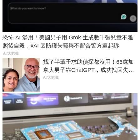
恐怖 AI 濫用！美國男子用 Grok 生成數千張兒童不雅
照後自殺，xAI 因防護失靈與不配合警方遭起訴
AI/大數據
找了半輩子求助偵探都沒用！66歲加
拿大男子靠ChatGPT，成功找回失散
50年家人
AI/大數據