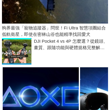
狗界最強「寵物追蹤器」問世！Fi Ultra 智慧項圈結合
低軌衛星，即使在密林山谷也能精準找回愛犬
DJI Pocket 4 vs 4P 怎麼選？從鏡頭、
畫質、跟隨功能與硬體規格完整解
析，一次看懂兩台差異