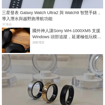
三星發表 Galaxy Watch Ultra2 與 Watch9 智慧手錶，
導入潛水與越野跑導航功能
3C新品
國外神人讓Sony WH-1000XM5 支援
Windows 頭部追蹤，延遲極低玩模擬
飛行超有感
遊戲/電競