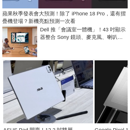
蘋果秋季發表會大預測！除了 iPhone 18 Pro，還有摺
疊機登場？新機亮點預測一次看
Dell 推「會議室一體機」！43 吋顯示
器整合 Sony 鏡頭、麥克風、喇叭，
一條 USB-C 就能開會
ASUS Pad 開賣！12.2 吋雙層
Google Pixe