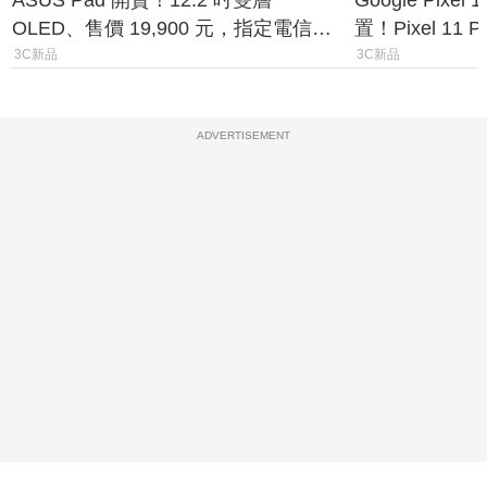
OLED、售價 19,900 元，指定電信資
置！Pixel 11
費最低 0 元入手
1.6%
3C新品
3C新品
ADVERTISEMENT