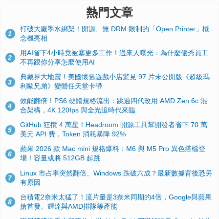
熱門文章
打破大廠墨水綁架！開源、無 DRM 限制的「Open Printer」概
1
念機亮相
用AI省下4小時竟被塞更多工作！過來人曝光：為什麼優秀員工
2
不再跟你分享怎麼使用AI
典藏界大地震！美國懷舊遊戲小店驚見 97 片未公開版《超級瑪
3
利歐兄弟》變體任天堂卡帶
效能翻倍！PS6 硬體規格流出：跳過四代改用 AMD Zen 6c 混
4
合架構，4K 120fps 與全光追時代來臨
GitHub 狂攬 4 萬星！Headroom 開源工具幫開發者省下 70 萬
5
美元 API 費，Token 消耗暴降 92%
蘋果 2026 款 Mac mini 規格爆料：M6 與 M5 Pro 異色搭檔登
6
場！容量或將 512GB 起跳
Linux 市占率突然翻倍、Windows 跌破六成？最新數據背後恐另
7
有原因
台積電2奈米太猛了！流片量是3奈米同期的4倍，Google與蘋果
8
搶首發、輝達與AMD排隊等產能