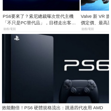
PS6要來了？索尼總裁曝次世代主機
Valve 新 VR 
「不只是PC替代品」，目標走出客
價定價、最高恐破
廳、進軍電競桌面
遊戲/電競
遊戲/電競
效能翻倍！PS6 硬體規格流出：跳過四代改用 AMD