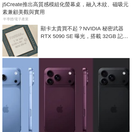
j5Create推出高質感模組化螢幕桌，融入木紋、磁吸元
素兼顧美觀與實用
半導體/電子產業
顯卡太貴買不起？NVIDIA 秘密武器
RTX 5090 SE 曝光，搭載 32GB 記憶
體