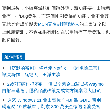
寫到最後，小編突然想到個題外話，新功能要推出時總
會有一些Bug發生，而這個剛剛發佈的功能，會不會其
實就是造成前幾天
MSN莫名封鎖聯絡人
的主因呢？以
上純屬猜測，不過如果有網友在試用時有了新發現，也
歡迎回報。
延伸閱讀
《沉默的審判》將登陸 Netflix！《周處除三害》
導演新作，阮經天、王淨主演
29顆鏡頭也抓不到一個賊？舊金山竊賊搭Waymo
自駕車逃逸，隱私保護政策竟成警方辦案最大阻礙
原來 Windows 11 會出賣你？FBI 靠 GDID 識別
碼追蹤 19 歲駭客，勒索 800 萬美金慘遭引渡受審