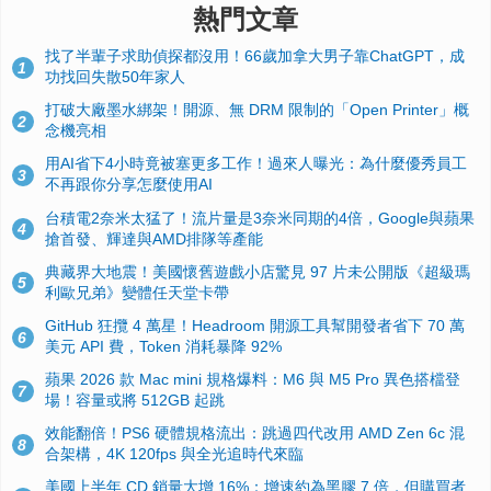
熱門文章
找了半輩子求助偵探都沒用！66歲加拿大男子靠ChatGPT，成
1
功找回失散50年家人
打破大廠墨水綁架！開源、無 DRM 限制的「Open Printer」概
2
念機亮相
用AI省下4小時竟被塞更多工作！過來人曝光：為什麼優秀員工
3
不再跟你分享怎麼使用AI
台積電2奈米太猛了！流片量是3奈米同期的4倍，Google與蘋果
4
搶首發、輝達與AMD排隊等產能
典藏界大地震！美國懷舊遊戲小店驚見 97 片未公開版《超級瑪
5
利歐兄弟》變體任天堂卡帶
GitHub 狂攬 4 萬星！Headroom 開源工具幫開發者省下 70 萬
6
美元 API 費，Token 消耗暴降 92%
蘋果 2026 款 Mac mini 規格爆料：M6 與 M5 Pro 異色搭檔登
7
場！容量或將 512GB 起跳
效能翻倍！PS6 硬體規格流出：跳過四代改用 AMD Zen 6c 混
8
合架構，4K 120fps 與全光追時代來臨
美國上半年 CD 銷量大增 16%：增速約為黑膠 7 倍，但購買者