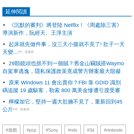
延伸閱讀
《沉默的審判》將登陸 Netflix！《周處除三害》
導演新作，阮經天、王淨主演
起床就先做件事，沒三天小腹就不見了! 肚子一天
天變...
PR・新素簡
29顆鏡頭也抓不到一個賊？舊金山竊賊搭Waymo
自駕車逃逸，隱私保護政策竟成警方辦案最大阻礙
原來 Windows 11 會出賣你？FBI 靠 GDID 識別
碼追蹤 19 歲駭客，勒索 800 萬美金慘遭引渡受審
檸檬加它，堅持一週大肚腩不見了，重新回到45
公斤
PR・新素簡
#遊戲
#psp
#Sony
#nds
#3d
#nintendo