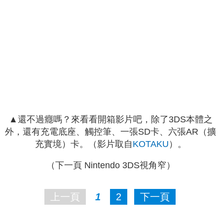
▲還不過癮嗎？來看看開箱影片吧，除了3DS本體之
外，還有充電底座、觸控筆、一張SD卡、六張AR（擴
充實境）卡。（影片取自
KOTAKU
）。
（下一頁 Nintendo 3DS視角窄）
上一頁
1
2
下一頁