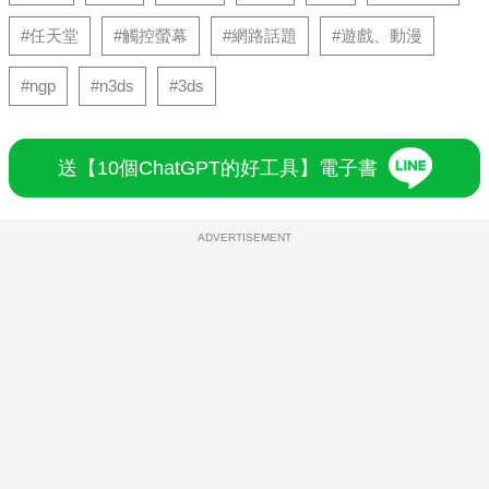
#任天堂
#觸控螢幕
#網路話題
#遊戲、動漫
#ngp
#n3ds
#3ds
送【10個ChatGPT的好工具】電子書
ADVERTISEMENT