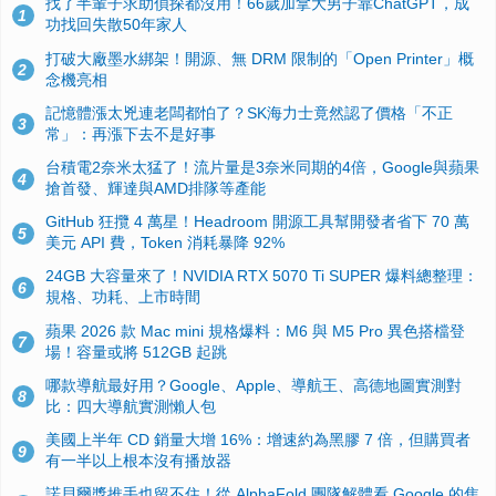
找了半輩子求助偵探都沒用！66歲加拿大男子靠ChatGPT，成
1
功找回失散50年家人
打破大廠墨水綁架！開源、無 DRM 限制的「Open Printer」概
2
念機亮相
記憶體漲太兇連老闆都怕了？SK海力士竟然認了價格「不正
3
常」：再漲下去不是好事
台積電2奈米太猛了！流片量是3奈米同期的4倍，Google與蘋果
4
搶首發、輝達與AMD排隊等產能
GitHub 狂攬 4 萬星！Headroom 開源工具幫開發者省下 70 萬
5
美元 API 費，Token 消耗暴降 92%
24GB 大容量來了！NVIDIA RTX 5070 Ti SUPER 爆料總整理：
6
規格、功耗、上市時間
蘋果 2026 款 Mac mini 規格爆料：M6 與 M5 Pro 異色搭檔登
7
場！容量或將 512GB 起跳
哪款導航最好用？Google、Apple、導航王、高德地圖實測對
8
比：四大導航實測懶人包
美國上半年 CD 銷量大增 16%：增速約為黑膠 7 倍，但購買者
9
有一半以上根本沒有播放器
諾貝爾獎推手也留不住！從 AlphaFold 團隊解體看 Google 的焦