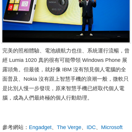
完美的照相體驗、電池續航力也佳、系統運行流暢，曾
經 Lumia 1020 真的很有可能帶領 Windows Phone 展
露頭角。但最後，就好像 IBM 沒有預見個人電腦的全
面普及、Nokia 沒有跟上智慧手機的浪潮一般，微軟只
是比別人慢一步發現，原來智慧手機已經取代個人電
腦，成為人們最終極的個人行動助理。
參考網站：
Engadget
、
The Verge
、
IDC
、
Microsoft