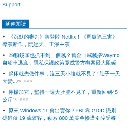
Support
延伸閱讀
《沉默的審判》將登陸 Netflix！《周處除三害》
導演新作，阮經天、王淨主演
29顆鏡頭也抓不到一個賊？舊金山竊賊搭Waymo
自駕車逃逸，隱私保護政策竟成警方辦案最大阻礙
起床就先做件事，沒三天小腹就不見了! 肚子一天
天變...
PR・新素簡
檸檬加它，堅持一週大肚腩不見了，重新回到45
公斤
PR・新素簡
原來 Windows 11 會出賣你？FBI 靠 GDID 識別
碼追蹤 19 歲駭客，勒索 800 萬美金慘遭引渡受審