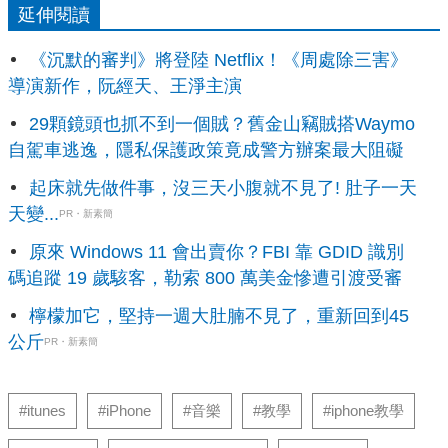
延伸閱讀
《沉默的審判》將登陸 Netflix！《周處除三害》
導演新作，阮經天、王淨主演
29顆鏡頭也抓不到一個賊？舊金山竊賊搭Waymo
自駕車逃逸，隱私保護政策竟成警方辦案最大阻礙
起床就先做件事，沒三天小腹就不見了! 肚子一天
天變...
PR・新素簡
原來 Windows 11 會出賣你？FBI 靠 GDID 識別
碼追蹤 19 歲駭客，勒索 800 萬美金慘遭引渡受審
檸檬加它，堅持一週大肚腩不見了，重新回到45
公斤
PR・新素簡
#itunes
#iPhone
#音樂
#教學
#iphone教學