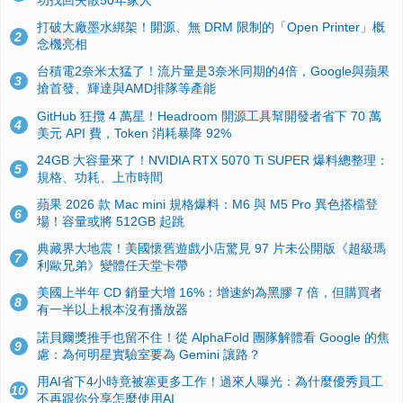
功找回失散50年家人
打破大廠墨水綁架！開源、無 DRM 限制的「Open Printer」概
2
念機亮相
台積電2奈米太猛了！流片量是3奈米同期的4倍，Google與蘋果
3
搶首發、輝達與AMD排隊等產能
GitHub 狂攬 4 萬星！Headroom 開源工具幫開發者省下 70 萬
4
美元 API 費，Token 消耗暴降 92%
24GB 大容量來了！NVIDIA RTX 5070 Ti SUPER 爆料總整理：
5
規格、功耗、上市時間
蘋果 2026 款 Mac mini 規格爆料：M6 與 M5 Pro 異色搭檔登
6
場！容量或將 512GB 起跳
典藏界大地震！美國懷舊遊戲小店驚見 97 片未公開版《超級瑪
7
利歐兄弟》變體任天堂卡帶
美國上半年 CD 銷量大增 16%：增速約為黑膠 7 倍，但購買者
8
有一半以上根本沒有播放器
諾貝爾獎推手也留不住！從 AlphaFold 團隊解體看 Google 的焦
9
慮：為何明星實驗室要為 Gemini 讓路？
用AI省下4小時竟被塞更多工作！過來人曝光：為什麼優秀員工
10
不再跟你分享怎麼使用AI