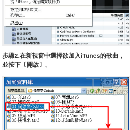
步驟2.在新視窗中選擇欲加入iTunes的歌曲，
並按下〔開啟〕。