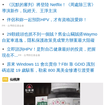
《沉默的審判》將登陸 Netflix！《周處除三害》
導演新作，阮經天、王淨主演
伴侶和妳一起預防HPV，才有資格說愛妳！
PR・台灣癌症基金會
29顆鏡頭也抓不到一個賊？舊金山竊賊搭Waymo
自駕車逃逸，隱私保護政策竟成警方辦案最大阻礙
立即諮詢HPV！是對自己健康最好的投資，把握
現在不...
PR・台灣癌症基金會
原來 Windows 11 會出賣你？FBI 靠 GDID 識別
碼追蹤 19 歲駭客，勒索 800 萬美金慘遭引渡受審
仙桃牌
PR