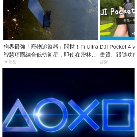
狗界最強「寵物追蹤器」問世！Fi Ultra
DJI Pocket
智慧項圈結合低軌衛星，即使在密林山
畫質、跟隨功
谷也能精準找回愛犬
一次看懂兩台
3C新品
評測