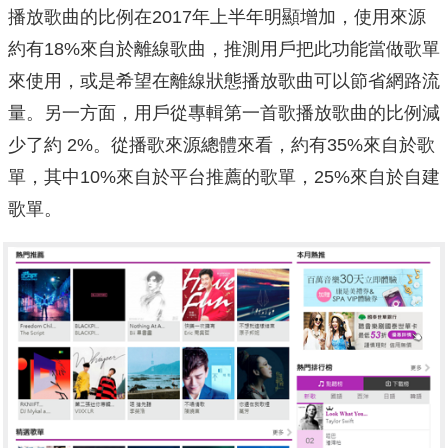
播放歌曲的比例在2017年上半年明顯增加，
使用來源
約有18%來自於離線歌曲，
推測用戶把此功能當做歌單
來使用，
或是希望在離線狀態播放歌曲可以節省網路流
量。另一方面，
用戶從專輯第一首歌播放歌曲的比例減
少了約 2%。從播歌來源總體來看，約有35%來自於歌
單，其中10%來自
於平台推薦的歌單，25%來自於自建
歌單。