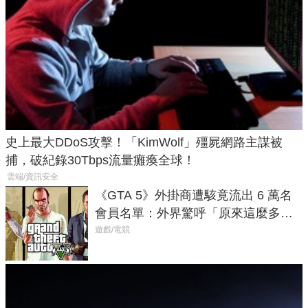
史上最大DDoS攻擊！「KimWolf」殭屍網路主謀被
捕，破紀錄30Tbps流量癱瘓全球！
雲端/資訊安全
《GTA 5》外掛商遭駭竟流出 6 萬名
會員名單：外界驚呼「原來這麼多人
在開掛！」
遊戲/電競