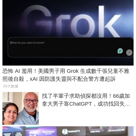
恐怖 AI 濫用！美國男子用 Grok 生成數千張兒童不雅
照後自殺，xAI 因防護失靈與不配合警方遭起訴
AI/大數據
找了半輩子求助偵探都沒用！66歲加
拿大男子靠ChatGPT，成功找回失散
50年家人