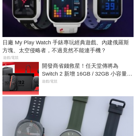
日廠 My Play Watch 手錶專玩經典遊戲、內建俄羅斯
方塊、太空侵略者，不過竟然不能連手機？
遊戲/電競
開發商省錢救星！任天堂傳將為
Switch 2 新增 16GB / 32GB 小容量遊
戲卡的選擇
遊戲/電競