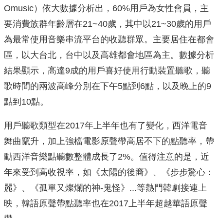
Omusic）依大數據分析出，60%用戶為女性會員，主
要消費族群年齡層在21~40歲，其中以21~30歲的
用戶
為最常使用音樂串流平台的收聽群眾。主要居住在都會
區，以大台北，
台中以及高雄都會地區為主。數據分析
結果顯示，高達9成的用戶喜
好使用行動裝置聽歌，聽
歌時間的兩波高峰分別在下午5點到6點，
以及晚上的9
點到10點。
用戶聽歌類型在2017年上半年也有
了變化，西洋電音
舞曲竄升，
加上強檔電影原聲帶高居不下的點聽率，
帶
動西洋音樂點聽數整體成長了2%。值得注意的是，
近
年來受到高收視率，如《太陽的後裔》、《步步驚心：
麗》、《
孤單又燦爛的神-鬼怪》...等熱門韓劇接連上
映，
韓語原聲帶點聽率也在2017上半年超越華語原聲