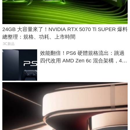
24GB 大容量來了！NVIDIA RTX 5070 Ti SUPER 爆料
總整理：規格、功耗、上市時間
3C新品
效能翻倍！PS6 硬體規格流出：跳過
四代改用 AMD Zen 6c 混合架構，4K
120fps 與全光追時代來臨