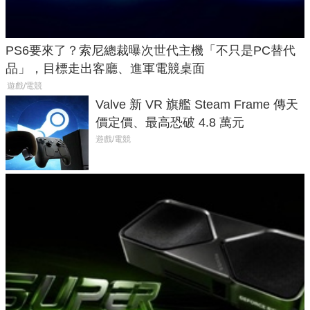
PS6要來了？索尼總裁曝次世代主機「不只是PC替代
品」，目標走出客廳、進軍電競桌面
遊戲/電競
Valve 新 VR 旗艦 Steam Frame 傳天
價定價、最高恐破 4.8 萬元
遊戲/電競