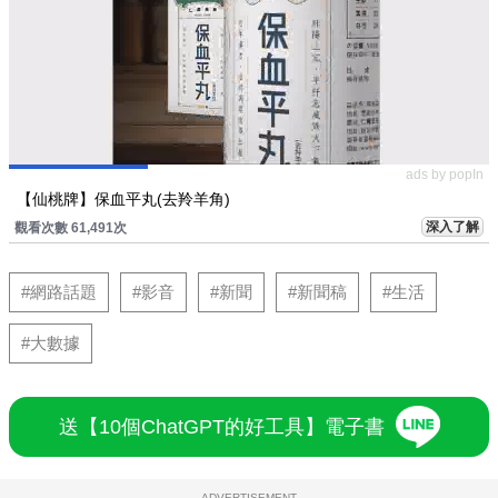
ads by popIn
【仙桃牌】保血平丸(去羚羊角)
深入了解
觀看次數 61,491次
#網路話題
#影音
#新聞
#新聞稿
#生活
#大數據
送【10個ChatGPT的好工具】電子書
ADVERTISEMENT