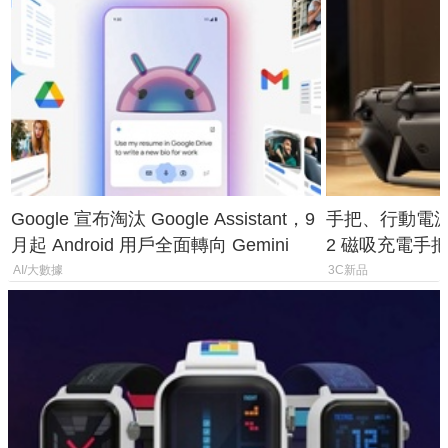
Google 宣布淘汰 Google Assistant，9
手把、行動電源合體
月起 Android 用戶全面轉向 Gemini
2 磁吸充電手把
倍
AI/大數據
3C新品