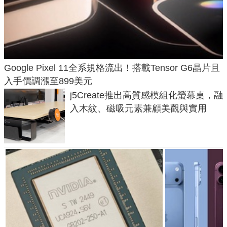
Google Pixel 11全系規格流出！搭載Tensor G6晶片且
入手價調漲至899美元
j5Create推出高質感模組化螢幕桌，融
入木紋、磁吸元素兼顧美觀與實用