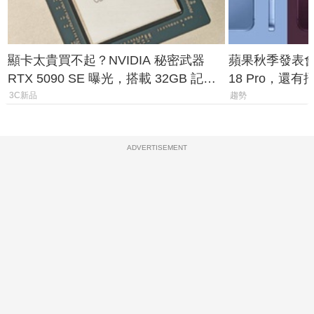
顯卡太貴買不起？NVIDIA 秘密武器
蘋果秋季發表會大
RTX 5090 SE 曝光，搭載 32GB 記憶
18 Pro，還
體
測一次看
3C新品
趨勢
ADVERTISEMENT