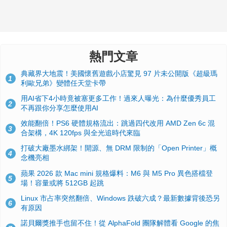
熱門文章
典藏界大地震！美國懷舊遊戲小店驚見 97 片未公開版《超級瑪
1
利歐兄弟》變體任天堂卡帶
用AI省下4小時竟被塞更多工作！過來人曝光：為什麼優秀員工
2
不再跟你分享怎麼使用AI
效能翻倍！PS6 硬體規格流出：跳過四代改用 AMD Zen 6c 混
3
合架構，4K 120fps 與全光追時代來臨
打破大廠墨水綁架！開源、無 DRM 限制的「Open Printer」概
4
念機亮相
蘋果 2026 款 Mac mini 規格爆料：M6 與 M5 Pro 異色搭檔登
5
場！容量或將 512GB 起跳
Linux 市占率突然翻倍、Windows 跌破六成？最新數據背後恐另
6
有原因
諾貝爾獎推手也留不住！從 AlphaFold 團隊解體看 Google 的焦