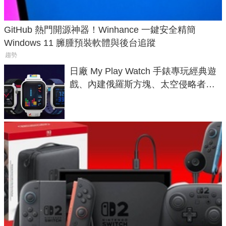
GitHub 熱門開源神器！Winhance 一鍵安全精簡
Windows 11 臃腫預裝軟體與後台追蹤
趨勢
日廠 My Play Watch 手錶專玩經典遊
戲、內建俄羅斯方塊、太空侵略者，
不過竟然不能連手機？