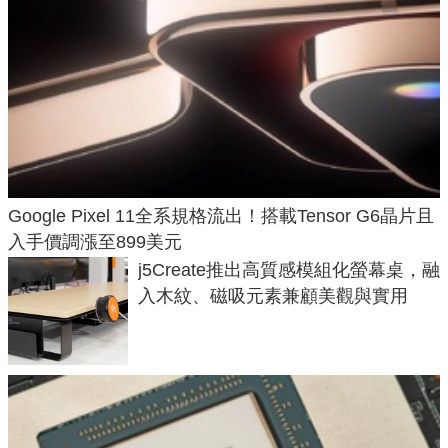
Google Pixel 11全系規格流出！搭載Tensor G6晶片且
入手價調漲至899美元
j5Create推出高質感模組化螢幕桌，融
入木紋、磁吸元素兼顧美觀與實用