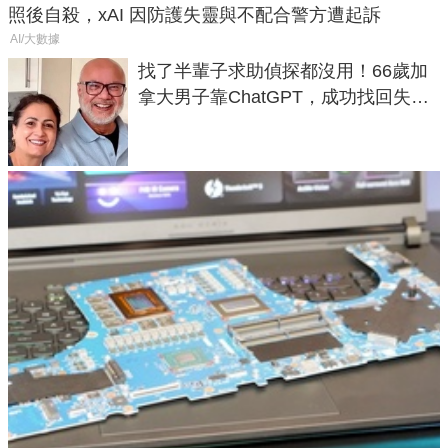
照後自殺，xAI 因防護失靈與不配合警方遭起訴
AI/大數據
找了半輩子求助偵探都沒用！66歲加
拿大男子靠ChatGPT，成功找回失散
50年家人