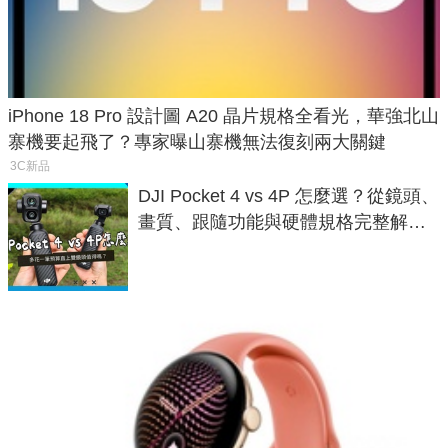
iPhone 18 Pro 設計圖 A20 晶片規格全看光，華強北山
寨機要起飛了？專家曝山寨機無法復刻兩大關鍵
3C新品
DJI Pocket 4 vs 4P 怎麼選？從鏡頭、
畫質、跟隨功能與硬體規格完整解
析，一次看懂兩台差異