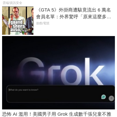
雲端/資訊安全
《GTA 5》外掛商遭駭竟流出 6 萬名
會員名單：外界驚呼「原來這麼多人
在開掛！」
遊戲/電競
恐怖 AI 濫用！美國男子用 Grok 生成數千張兒童不雅