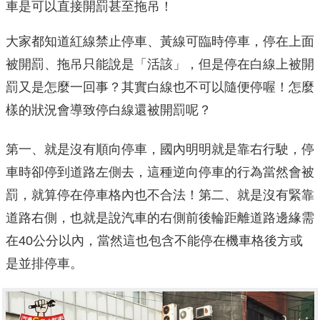
車是可以直接開罰甚至拖吊！
大家都知道紅線禁止停車、黃線可臨時停車，停在上面
被開罰、拖吊只能說是「活該」，但是停在白線上被開
罰又是怎麼一回事？其實白線也不可以隨便停喔！怎麼
樣的狀況會導致停白線還被開罰呢？
第一、就是沒有順向停車，國內明明就是靠右行駛，停
車時卻停到道路左側去，這種逆向停車的行為當然會被
罰，就算停在停車格內也不合法！第二、就是沒有緊靠
道路右側，也就是說汽車的右側前後輪距離道路邊緣需
在40公分以內，當然這也包含不能停在機車格後方或
是並排停車。