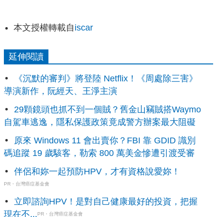
本文授權轉載自
iscar
延伸閱讀
《沉默的審判》將登陸 Netflix！《周處除三害》
導演新作，阮經天、王淨主演
29顆鏡頭也抓不到一個賊？舊金山竊賊搭Waymo
自駕車逃逸，隱私保護政策竟成警方辦案最大阻礙
原來 Windows 11 會出賣你？FBI 靠 GDID 識別
碼追蹤 19 歲駭客，勒索 800 萬美金慘遭引渡受審
伴侶和妳一起預防HPV，才有資格說愛妳！
PR・台灣癌症基金會
立即諮詢HPV！是對自己健康最好的投資，把握
現在不...
PR・台灣癌症基金會