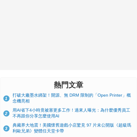
熱門文章
打破大廠墨水綁架！開源、無 DRM 限制的「Open Printer」概
1
念機亮相
用AI省下4小時竟被塞更多工作！過來人曝光：為什麼優秀員工
2
不再跟你分享怎麼使用AI
典藏界大地震！美國懷舊遊戲小店驚見 97 片未公開版《超級瑪
3
利歐兄弟》變體任天堂卡帶