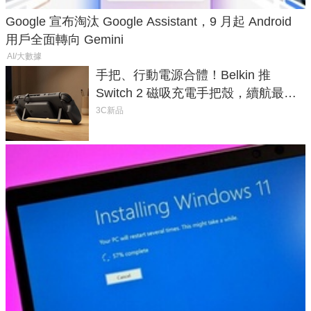
Google 宣布淘汰 Google Assistant，9 月起 Android
用戶全面轉向 Gemini
AI/大數據
手把、行動電源合體！Belkin 推
Switch 2 磁吸充電手把殼，續航最高
延長 1.5 倍
3C新品