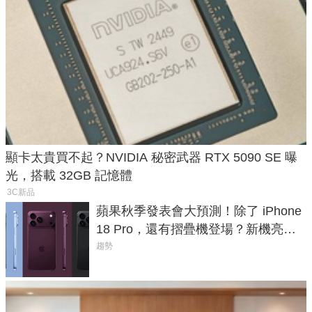
顯卡太貴買不起？NVIDIA 秘密武器 RTX 5090 SE 曝
光，搭載 32GB 記憶體
3C新品
蘋果秋季發表會大預測！除了 iPhone
18 Pro，還有摺疊機登場？新機亮點
預測一次看
趨勢