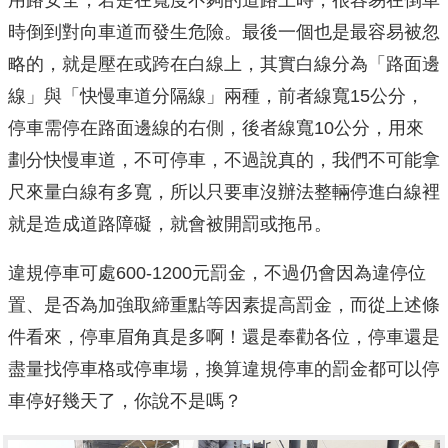
時倒到對向車道而發生危險。最後一個也是最容易被忽
略的，就是壓在或跨在白線上，其實白線分為「路面邊
線」與「快慢車道分隔線」兩種，前者線寬15公分，
停車需停在路面邊線的右側，後者線寬10公分，用來
劃分快慢車道，不可停車，不過說真的，我們不可能拿
尺來量白線有多寬，所以只要車沒辦法整輛停進白線裡
就是造成道路障礙，就會被開罰或拖吊。
違規停車可處600-1200元罰金，不過仍會因為違停位
置、是否為加強取締重點等因素提高罰金，而從上述條
件看來，停車眉角真是多啊！還是奉勸各位，停車還是
盡量找停車格或停車場，換算違規停車的罰金都可以停
車停好幾天了，你說不是嗎？