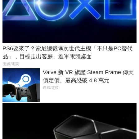
PS6要來了？索尼總裁曝次世代主機「不只是PC替代
品」，目標走出客廳、進軍電競桌面
遊戲/電競
Valve 新 VR 旗艦 Steam Frame 傳天
價定價、最高恐破 4.8 萬元
遊戲/電競