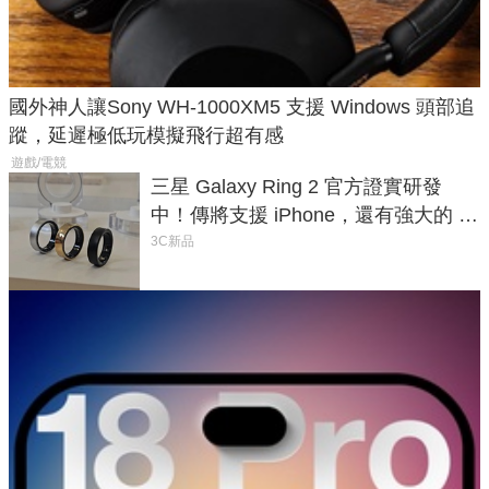
國外神人讓Sony WH-1000XM5 支援 Windows 頭部追
蹤，延遲極低玩模擬飛行超有感
遊戲/電競
三星 Galaxy Ring 2 官方證實研發
中！傳將支援 iPhone，還有強大的 AI
與智慧家電連動功能
3C新品