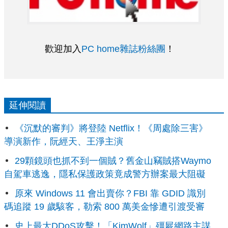
歡迎加入
PC home雜誌粉絲團
！
延伸閱讀
《沉默的審判》將登陸 Netflix！《周處除三害》
導演新作，阮經天、王淨主演
29顆鏡頭也抓不到一個賊？舊金山竊賊搭Waymo
自駕車逃逸，隱私保護政策竟成警方辦案最大阻礙
原來 Windows 11 會出賣你？FBI 靠 GDID 識別
碼追蹤 19 歲駭客，勒索 800 萬美金慘遭引渡受審
史上最大DDoS攻擊！「KimWolf」殭屍網路主謀