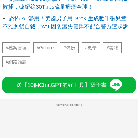
被捕，破紀錄30Tbps流量癱瘓全球！
恐怖 AI 濫用！美國男子用 Grok 生成數千張兒童
不雅照後自殺，xAI 因防護失靈與不配合警方遭起訴
#檔案管理
#Google
#備份
#教學
#雲端
#網路話題
送【10個ChatGPT的好工具】電子書
ADVERTISEMENT