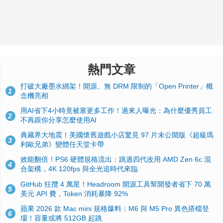
熱門文章
打破大廠墨水綁架！開源、無 DRM 限制的「Open Printer」概
1
念機亮相
用AI省下4小時竟被塞更多工作！過來人曝光：為什麼優秀員工
2
不再跟你分享怎麼使用AI
典藏界大地震！美國懷舊遊戲小店驚見 97 片未公開版《超級瑪
3
利歐兄弟》變體任天堂卡帶
效能翻倍！PS6 硬體規格流出：跳過四代改用 AMD Zen 6c 混
4
合架構，4K 120fps 與全光追時代來臨
GitHub 狂攬 4 萬星！Headroom 開源工具幫開發者省下 70 萬
5
美元 API 費，Token 消耗暴降 92%
蘋果 2026 款 Mac mini 規格爆料：M6 與 M5 Pro 異色搭檔登
6
場！容量或將 512GB 起跳