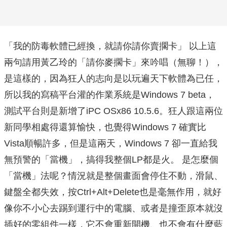
「我的防毒軟體已經換，就請你請你賣擱卡」 以上這
兩句請用黃乙玲的「請你麥擱卡」來吟唱（無聊！），
是這樣的，因為狂人的志向是以玩遍天下軟體為已任，
所以我的寫稿平台灌的作業系統是Windows 7 beta，
測試平台則是新增了iPC OSx86 10.5.6。狂人跟這兩位
新同學相處得還算愉快，也覺得Windows 7 確實比
Vista順暢許多，但是這兩天，Windows 7 卻一直給我
無預警的「當機」，搞得我整個LP都是火。 是怎麼個
「當機」法呢？情況就是整個畫面會停住不動，滑鼠、
鍵盤全都失效，按Ctrl+Alt+Delete也是毫無作用，就好
像你不小心去踢到運行中的電腦、或者是撞歪原本就沒
插好的零組件一樣，它不會重新開機、也不會有什麼藍