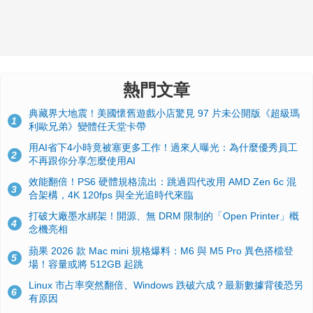
熱門文章
典藏界大地震！美國懷舊遊戲小店驚見 97 片未公開版《超級瑪
1
利歐兄弟》變體任天堂卡帶
用AI省下4小時竟被塞更多工作！過來人曝光：為什麼優秀員工
2
不再跟你分享怎麼使用AI
效能翻倍！PS6 硬體規格流出：跳過四代改用 AMD Zen 6c 混
3
合架構，4K 120fps 與全光追時代來臨
打破大廠墨水綁架！開源、無 DRM 限制的「Open Printer」概
4
念機亮相
蘋果 2026 款 Mac mini 規格爆料：M6 與 M5 Pro 異色搭檔登
5
場！容量或將 512GB 起跳
Linux 市占率突然翻倍、Windows 跌破六成？最新數據背後恐另
6
有原因