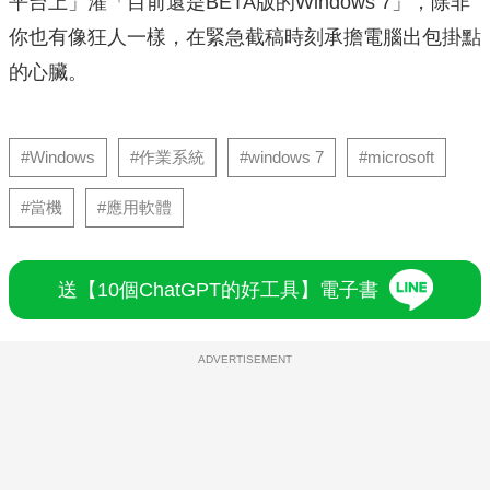
平台上」灌「目前還是BETA版的Windows 7」，除非
你也有像狂人一樣，在緊急截稿時刻承擔電腦出包掛點
的心臟。
#Windows
#作業系統
#windows 7
#microsoft
#當機
#應用軟體
送【10個ChatGPT的好工具】電子書
ADVERTISEMENT