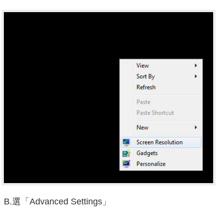
B.選「Advanced Settings」