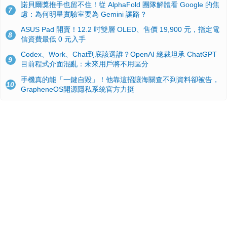
諾貝爾獎推手也留不住！從 AlphaFold 團隊解體看 Google 的焦
7
慮：為何明星實驗室要為 Gemini 讓路？
ASUS Pad 開賣！12.2 吋雙層 OLED、售價 19,900 元，指定電
8
信資費最低 0 元入手
Codex、Work、Chat到底該選誰？OpenAI 總裁坦承 ChatGPT
9
目前程式介面混亂：未來用戶將不用區分
手機真的能「一鍵自毀」！他靠這招讓海關查不到資料卻被告，
10
GrapheneOS開源隱私系統官方力挺