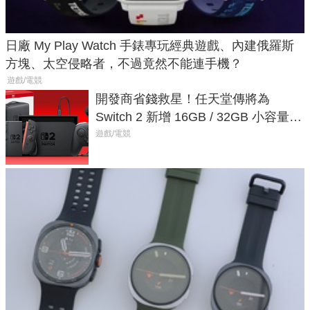
日廠 My Play Watch 手錶專玩經典遊戲、內建俄羅斯
方塊、太空侵略者，不過竟然不能連手機？
遊戲/電競
開發商省錢救星！任天堂傳將為
Switch 2 新增 16GB / 32GB 小容量遊
戲卡的選擇
遊戲/電競