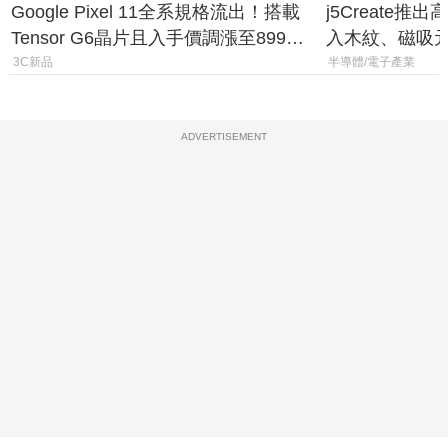
Google Pixel 11全系規格流出！搭載
j5Create
Tensor G6晶片且入手價調漲至899美
入木紋、磁吸
元
3C新品
半導體/電子產業
ADVERTISEMENT