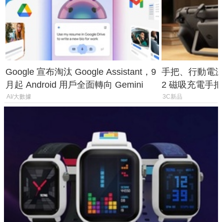
Google 宣布淘汰 Google Assistant，9
手把、行動電源合體
月起 Android 用戶全面轉向 Gemini
2 磁吸充電手把
倍
AI/大數據
3C新品