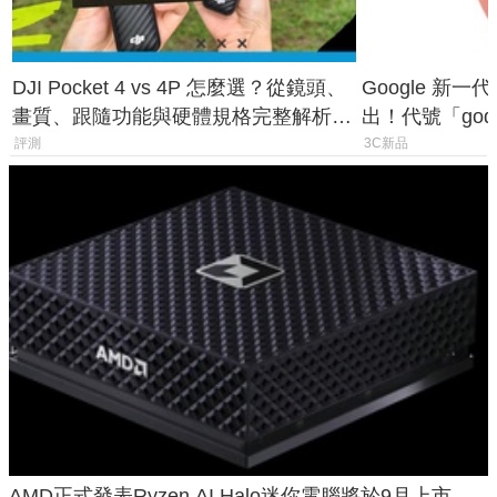
DJI Pocket 4 vs 4P 怎麼選？從鏡頭、
Google 新一代 
畫質、跟隨功能與硬體規格完整解析，
出！代號「god
一次看懂兩台差異
鎖定 AI 應用
評測
3C新品
AMD正式發表Ryzen AI Halo迷你電腦將於9月上市，