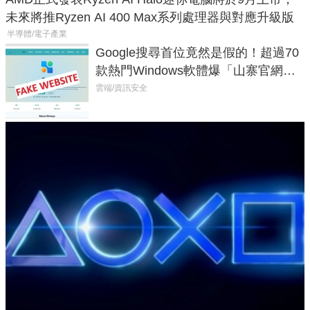
未來將推Ryzen AI 400 Max系列處理器與對應升級版
半導體/電子產業
Google搜尋首位竟然是假的！超過70
款熱門Windows軟體爆「山寨官網」
危機
雲端/資訊安全