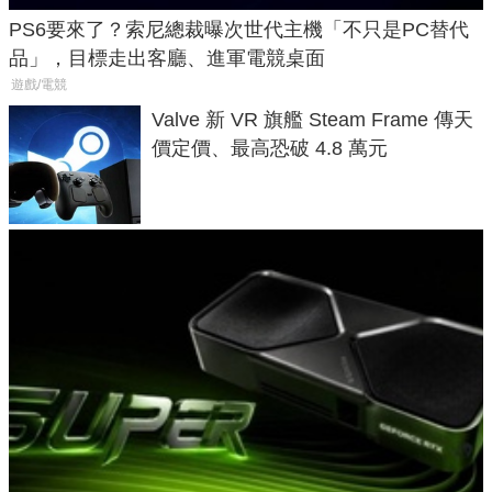
PS6要來了？索尼總裁曝次世代主機「不只是PC替代
品」，目標走出客廳、進軍電競桌面
遊戲/電競
Valve 新 VR 旗艦 Steam Frame 傳天
價定價、最高恐破 4.8 萬元