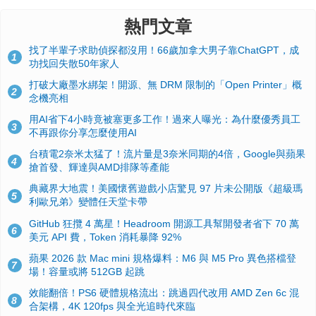
熱門文章
找了半輩子求助偵探都沒用！66歲加拿大男子靠ChatGPT，成
1
功找回失散50年家人
打破大廠墨水綁架！開源、無 DRM 限制的「Open Printer」概
2
念機亮相
用AI省下4小時竟被塞更多工作！過來人曝光：為什麼優秀員工
3
不再跟你分享怎麼使用AI
台積電2奈米太猛了！流片量是3奈米同期的4倍，Google與蘋果
4
搶首發、輝達與AMD排隊等產能
典藏界大地震！美國懷舊遊戲小店驚見 97 片未公開版《超級瑪
5
利歐兄弟》變體任天堂卡帶
GitHub 狂攬 4 萬星！Headroom 開源工具幫開發者省下 70 萬
6
美元 API 費，Token 消耗暴降 92%
蘋果 2026 款 Mac mini 規格爆料：M6 與 M5 Pro 異色搭檔登
7
場！容量或將 512GB 起跳
效能翻倍！PS6 硬體規格流出：跳過四代改用 AMD Zen 6c 混
8
合架構，4K 120fps 與全光追時代來臨