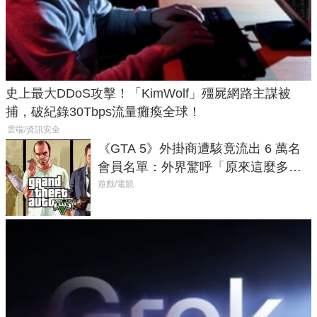
史上最大DDoS攻擊！「KimWolf」殭屍網路主謀被
捕，破紀錄30Tbps流量癱瘓全球！
雲端/資訊安全
《GTA 5》外掛商遭駭竟流出 6 萬名
會員名單：外界驚呼「原來這麼多人
在開掛！」
遊戲/電競