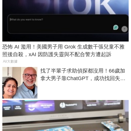
恐怖 AI 濫用！美國男子用 Grok 生成數千張兒童不雅
照後自殺，xAI 因防護失靈與不配合警方遭起訴
AI/大數據
找了半輩子求助偵探都沒用！66歲加
拿大男子靠ChatGPT，成功找回失散
50年家人