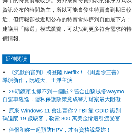
縣市的特賣情報較少。另外最新特賣列表的排序方式以
資訊公布的時間為主，所以可能會發生特賣會到期日較
近、但情報卻被近期公布的特賣會排擠到頁面最下方；
建議用「篩選」模式瀏覽，可以找到更多符合需求的特
價情報。
延伸閱讀
《沉默的審判》將登陸 Netflix！《周處除三害》
導演新作，阮經天、王淨主演
29顆鏡頭也抓不到一個賊？舊金山竊賊搭Waymo
自駕車逃逸，隱私保護政策竟成警方辦案最大阻礙
原來 Windows 11 會出賣你？FBI 靠 GDID 識別
碼追蹤 19 歲駭客，勒索 800 萬美金慘遭引渡受審
伴侶和妳一起預防HPV，才有資格說愛妳！