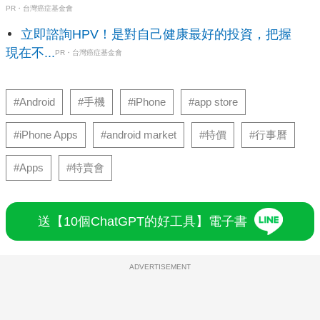
PR・台灣癌症基金會
立即諮詢HPV！是對自己健康最好的投資，把握
現在不...
PR・台灣癌症基金會
#Android
#手機
#iPhone
#app store
#iPhone Apps
#android market
#特價
#行事曆
#Apps
#特賣會
送【10個ChatGPT的好工具】電子書
ADVERTISEMENT