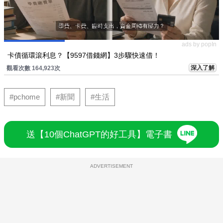
ads by popIn
卡債循環滾利息？【9597借錢網】3步驟快速借！
深入了解
觀看次數 164,923次
#pchome
#新聞
#生活
送【10個ChatGPT的好工具】電子書
ADVERTISEMENT