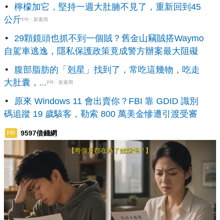
檸檬加它，堅持一週大肚腩不見了，重新回到45
公斤
PR・新素簡
29顆鏡頭也抓不到一個賊？舊金山竊賊搭Waymo
自駕車逃逸，隱私保護政策竟成警方辦案最大阻礙
腹部脂肪的「剋星」找到了，常吃這幾物，吃走
大肚囊，...
PR・新素簡
原來 Windows 11 會出賣你？FBI 靠 GDID 識別
碼追蹤 19 歲駭客，勒索 800 萬美金慘遭引渡受審
9597借錢網
PR