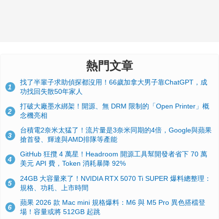
熱門文章
找了半輩子求助偵探都沒用！66歲加拿大男子靠ChatGPT，成
1
功找回失散50年家人
打破大廠墨水綁架！開源、無 DRM 限制的「Open Printer」概
2
念機亮相
台積電2奈米太猛了！流片量是3奈米同期的4倍，Google與蘋果
3
搶首發、輝達與AMD排隊等產能
GitHub 狂攬 4 萬星！Headroom 開源工具幫開發者省下 70 萬
4
美元 API 費，Token 消耗暴降 92%
24GB 大容量來了！NVIDIA RTX 5070 Ti SUPER 爆料總整理：
5
規格、功耗、上市時間
蘋果 2026 款 Mac mini 規格爆料：M6 與 M5 Pro 異色搭檔登
6
場！容量或將 512GB 起跳