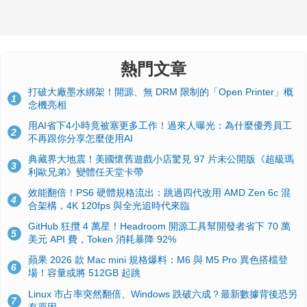
熱門文章
打破大廠墨水綁架！開源、無 DRM 限制的「Open Printer」概
1
念機亮相
用AI省下4小時竟被塞更多工作！過來人曝光：為什麼優秀員工
2
不再跟你分享怎麼使用AI
典藏界大地震！美國懷舊遊戲小店驚見 97 片未公開版《超級瑪
3
利歐兄弟》變體任天堂卡帶
效能翻倍！PS6 硬體規格流出：跳過四代改用 AMD Zen 6c 混
4
合架構，4K 120fps 與全光追時代來臨
GitHub 狂攬 4 萬星！Headroom 開源工具幫開發者省下 70 萬
5
美元 API 費，Token 消耗暴降 92%
蘋果 2026 款 Mac mini 規格爆料：M6 與 M5 Pro 異色搭檔登
6
場！容量或將 512GB 起跳
Linux 市占率突然翻倍、Windows 跌破六成？最新數據背後恐另
7
有原因