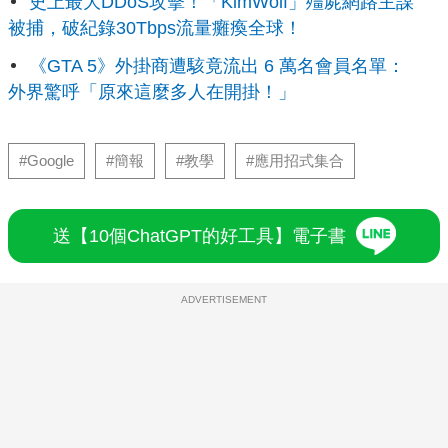
史上最大DDoS攻擊！「KimWolf」殭屍網路主謀
被捕，破紀錄30Tbps流量癱瘓全球！
《GTA 5》外掛商遭駭竟流出 6 萬名會員名單：
外界驚呼「原來這麼多人在開掛！」
#Google
#簡報
#教學
#應用招式集合
送【10個ChatGPT的好工具】電子書
ADVERTISEMENT