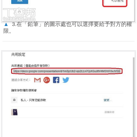
▲
3.在「鉛筆」的圖示處也可以選擇要給予對方的權
限。