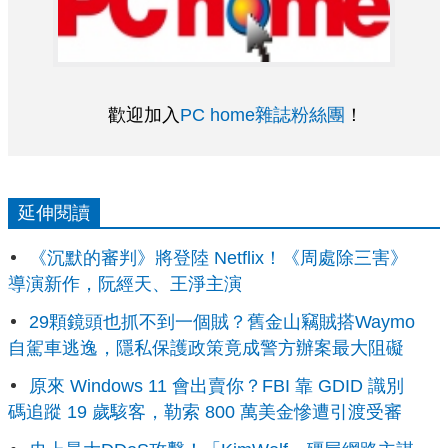
歡迎加入
PC home雜誌粉絲團
！
延伸閱讀
《沉默的審判》將登陸 Netflix！《周處除三害》
導演新作，阮經天、王淨主演
29顆鏡頭也抓不到一個賊？舊金山竊賊搭Waymo
自駕車逃逸，隱私保護政策竟成警方辦案最大阻礙
原來 Windows 11 會出賣你？FBI 靠 GDID 識別
碼追蹤 19 歲駭客，勒索 800 萬美金慘遭引渡受審