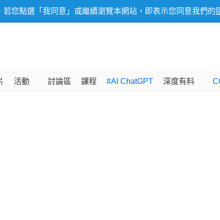
，若您點選「我同意」或繼續瀏覽本網站，即表示您同意我們的
片
活動
討論區
課程
#AI ChatGPT
深度有料
C