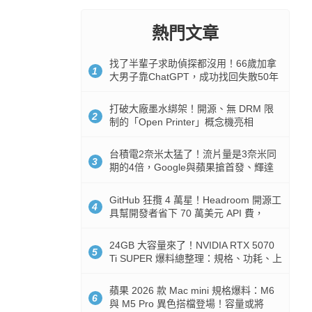
熱門文章
？
找了半輩子求助偵探都沒用！66歲加拿
1
大男子靠ChatGPT，成功找回失散50年
家人
打破大廠墨水綁架！開源、無 DRM 限
2
制的「Open Printer」概念機亮相
台積電2奈米太猛了！流片量是3奈米同
3
期的4倍，Google與蘋果搶首發、輝達
與AMD排隊等產能
GitHub 狂攬 4 萬星！Headroom 開源工
4
具幫開發者省下 70 萬美元 API 費，
Token 消耗暴降 92%
24GB 大容量來了！NVIDIA RTX 5070
5
Ti SUPER 爆料總整理：規格、功耗、上
市時間
蘋果 2026 款 Mac mini 規格爆料：M6
6
與 M5 Pro 異色搭檔登場！容量或將