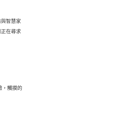
前與智慧家
司正在尋求
驗，觸摸的