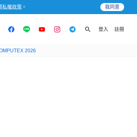
隱私權政策
。
我同意
登入
註冊
OMPUTEX 2026