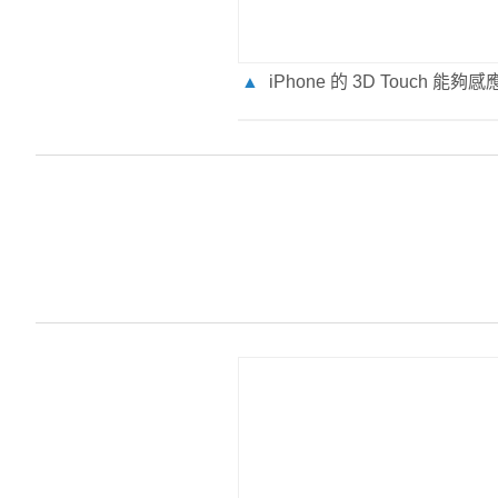
▲
iPhone 的 3D Touch 能