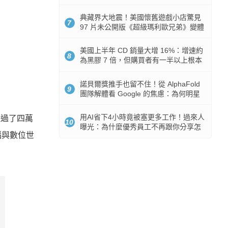
512GB 起跳
典藏界大地震！美國懷舊遊戲小店驚見
7
97 片未公開版《超級瑪利歐兄弟》變體
任天堂卡帶
美國上半年 CD 銷量大增 16%：增速約
8
為黑膠 7 倍，但購買者有一半以上根本
沒有播放器
諾貝爾獎推手也留不住！從 AlphaFold
9
團隊解體看 Google 的焦慮：為何明星
實驗室要為 Gemini 讓路？
用AI省下4小時竟被塞更多工作！過來人
超過了四萬
10
曝光：為什麼優秀員工不再跟你分享怎
腦與數位世
麼使用AI