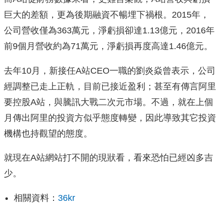
巨大的差額，更為後期融資不暢埋下禍根。2015年，
公司營收僅為363萬元，淨虧損卻達1.13億元，2016年
前9個月營收約為71萬元，淨虧損再度高達1.46億元。
去年10月，新接任A站CEO一職的劉炎焱曾表示，公司
經調整已走上正軌，目前已接近盈利；甚至有傳言阿里
要控股A站，與騰訊大戰二次元市場。不過，就在上個
月傳出阿里的投資方似乎態度轉變，因此導致其它投資
機構也持觀望的態度。
就現在A站網站打不開的現狀看，看來恐怕已經凶多吉
少。
相關資料：
36kr