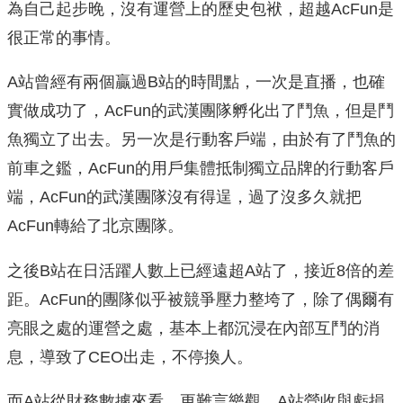
為自己起步晚，沒有運營上的歷史包袱，超越AcFun是
很正常的事情。
A站曾經有兩個贏過B站的時間點，一次是直播，也確
實做成功了，AcFun的武漢團隊孵化出了鬥魚，但是鬥
魚獨立了出去。另一次是行動客戶端，由於有了鬥魚的
前車之鑑，AcFun的用戶集體抵制獨立品牌的行動客戶
端，AcFun的武漢團隊沒有得逞，過了沒多久就把
AcFun轉給了北京團隊。
之後B站在日活躍人數上已經遠超A站了，接近8倍的差
距。AcFun的團隊似乎被競爭壓力整垮了，除了偶爾有
亮眼之處的運營之處，基本上都沉浸在內部互鬥的消
息，導致了CEO出走，不停換人。
而A站從財務數據來看，更難言樂觀，A站營收與虧損