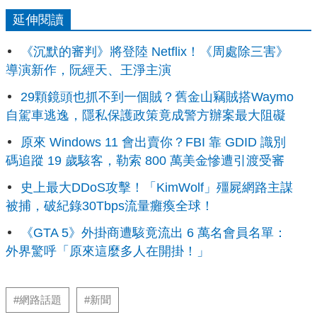
延伸閱讀
《沉默的審判》將登陸 Netflix！《周處除三害》
導演新作，阮經天、王淨主演
29顆鏡頭也抓不到一個賊？舊金山竊賊搭Waymo
自駕車逃逸，隱私保護政策竟成警方辦案最大阻礙
原來 Windows 11 會出賣你？FBI 靠 GDID 識別
碼追蹤 19 歲駭客，勒索 800 萬美金慘遭引渡受審
史上最大DDoS攻擊！「KimWolf」殭屍網路主謀
被捕，破紀錄30Tbps流量癱瘓全球！
《GTA 5》外掛商遭駭竟流出 6 萬名會員名單：
外界驚呼「原來這麼多人在開掛！」
#網路話題
#新聞