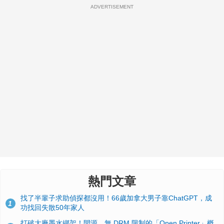
ADVERTISEMENT
熱門文章
找了半輩子求助偵探都沒用！66歲加拿大男子靠ChatGPT，成
1
功找回失散50年家人
打破大廠墨水綁架！開源、無 DRM 限制的「Open Printer」概