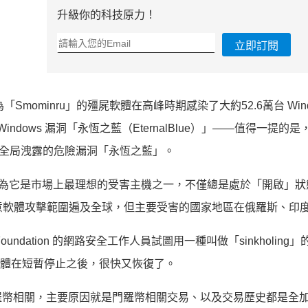
升級你的科技原力！
立即訂閱
ominru」的殭屍軟體在高峰時期感染了大約52.6萬台 Wind
ndows 漏洞「永恆之藍（EternalBlue）」——值得一提的
家安全局洩露的危險漏洞「永恆之藍」。
器，因為它是市場上最理想的受害主機之一，不僅總是處於「開啟」
u 惡意軟體攻擊範圍遍及全球，但主要受害的國家地區在俄羅斯、印
rver Foundation 的網路安全工作人員試圖用一種叫做「sinkholin
意軟體在短暫停止之後，很快又恢復了。
羅幣相關，主要原因就是門羅幣相關交易、以及交易歷史都是全