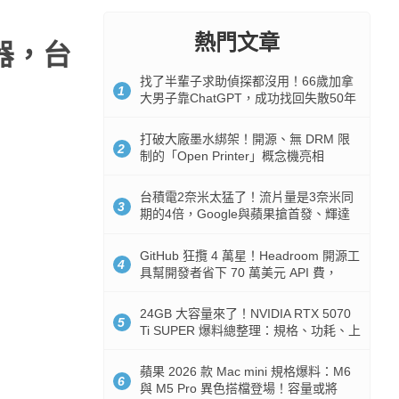
熱門文章
服器，台
找了半輩子求助偵探都沒用！66歲加拿
1
大男子靠ChatGPT，成功找回失散50年
家人
打破大廠墨水綁架！開源、無 DRM 限
2
制的「Open Printer」概念機亮相
台積電2奈米太猛了！流片量是3奈米同
3
期的4倍，Google與蘋果搶首發、輝達
與AMD排隊等產能
GitHub 狂攬 4 萬星！Headroom 開源工
4
具幫開發者省下 70 萬美元 API 費，
Token 消耗暴降 92%
24GB 大容量來了！NVIDIA RTX 5070
5
Ti SUPER 爆料總整理：規格、功耗、上
市時間
蘋果 2026 款 Mac mini 規格爆料：M6
6
與 M5 Pro 異色搭檔登場！容量或將