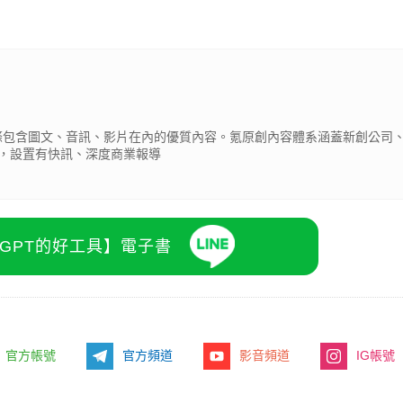
0.8萬條包含圖文、音訊、影片在內的優質內容。氪原創內容體系涵蓋新創公司
，設置有快訊、深度商業報導
atGPT的好工具】電子書
官方帳號
官方頻道
影音頻道
IG帳號