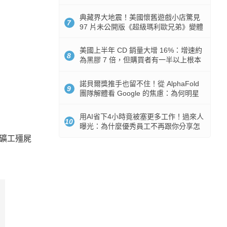
512GB 起跳
典藏界大地震！美國懷舊遊戲小店驚見
7
97 片未公開版《超級瑪利歐兄弟》變體
任天堂卡帶
美國上半年 CD 銷量大增 16%：增速約
8
為黑膠 7 倍，但購買者有一半以上根本
沒有播放器
諾貝爾獎推手也留不住！從 AlphaFold
9
團隊解體看 Google 的焦慮：為何明星
實驗室要為 Gemini 讓路？
用AI省下4小時竟被塞更多工作！過來人
10
曝光：為什麼優秀員工不再跟你分享怎
麼使用AI
」礦工殭屍