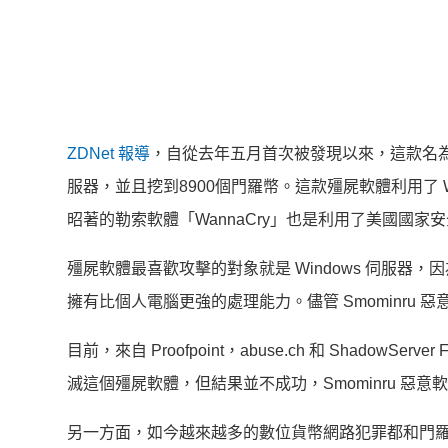
ZDNet 報導
，自從去年五月首次被發現以來，這款名為「Sm
服器，並且挖到8900個門羅幣。這款殭屍軟體利用了 Wi
昭著的勒索軟體「WannaCry」也是利用了美國國
殭屍軟體最喜歡攻擊的對象就是 Windows 伺服
擁有比個人電腦更強的處理能力。儘管 Smominr
目前，來自 Proofpoint，abuse.ch 和 ShadowSe
滅這個殭屍軟體，但結果並不成功，Smominru 惡
另一方面，如今越來越多的數位貨幣網路犯罪都和門