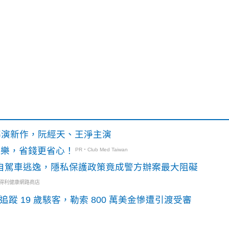
》導演新作，阮經天、王淨主演
玩樂，省錢更省心！
PR・Club Med Taiwan
o自駕車逃逸，隱私保護政策竟成警方辦案最大阻礙
三得利健康網路商店
識別碼追蹤 19 歲駭客，勒索 800 萬美金慘遭引渡受審