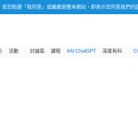
，若您點選「我同意」或繼續瀏覽本網站，即表示您同意我們的
片
活動
討論區
課程
#AI ChatGPT
深度有料
C