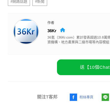
#網路話題
#新聞
作者
36Kr
36氪（36Kr.com）累計發表超過1
資機構、地方產業與二級市場等內容模組
送【10個Ch
關注T客邦
粉絲專頁