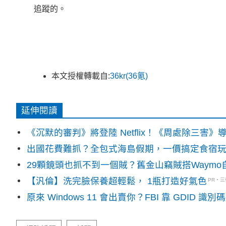
追蹤的。
本文授權轉載自:
36kr(36氪)
延伸閱讀
《沉默的審判》將登陸 Netflix！《周處除三害
出國花費難抓？全包式海島假期，一價搞定食宿
29顆鏡頭也抓不到一個賊？舊金山竊賊搭Waym
【汎倫】洗完臉保養超輕鬆， 1瓶打造好氣色
PR・
原來 Windows 11 會出賣你？FBI 靠 GDID 