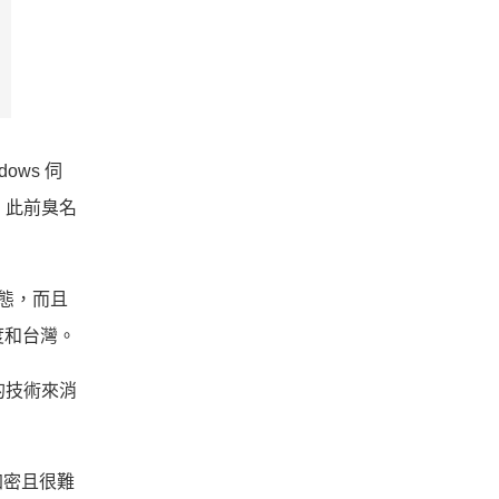
ows 伺
是，此前臭名
狀態，而且
度和台灣。
g」的技術來消
加密且很難