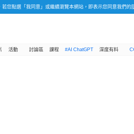
，若您點選「我同意」或繼續瀏覽本網站，即表示您同意我們的
片
活動
討論區
課程
#AI ChatGPT
深度有料
C