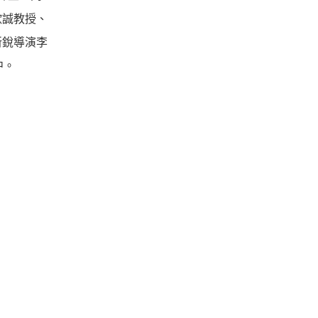
欣誠教授、
新銳導演李
中。