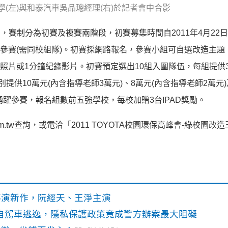
(左)與和泰汽車吳品璁經理(右)於記者會中合影
動，賽制分為初賽及複賽兩階段，初賽募集時間自2011年4月22日
名參賽(需同校組隊)。初賽採網路報名，參賽小組可自選改造主題
錄照片或1分鐘紀錄影片。初賽預定選出10組入圍隊伍，每組提供
供10萬元(內含指導老師3萬元)、8萬元(內含指導老師2萬元)
踴躍參賽，報名組數前五強學校，每校加贈3台IPAD獎勵。
com.tw查詢，或電洽「2011 TOYOTA校園環保高峰會-綠校園改
》導演新作，阮經天、王淨主演
o自駕車逃逸，隱私保護政策竟成警方辦案最大阻礙