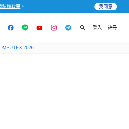
隱私權政策
。
我同意
登入
註冊
OMPUTEX 2026