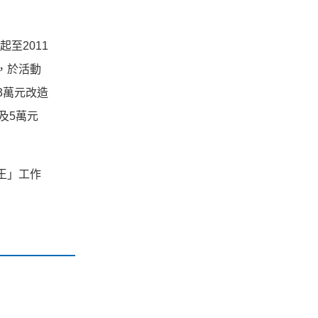
起至2011
，於活動
3萬元改造
及5萬元
造王」工作