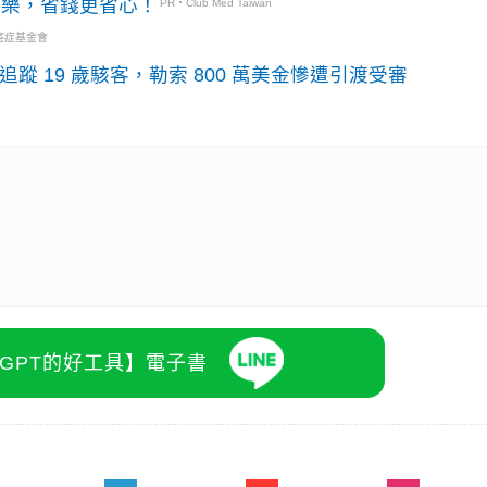
玩樂，省錢更省心！
PR・Club Med Taiwan
癌症基金會
識別碼追蹤 19 歲駭客，勒索 800 萬美金慘遭引渡受審
atGPT的好工具】電子書