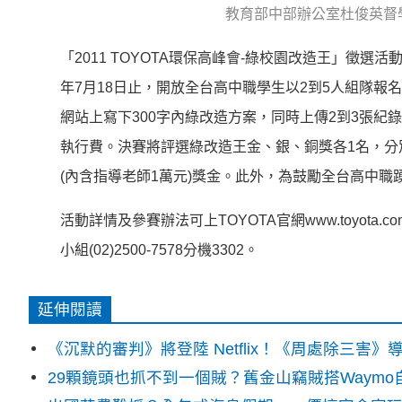
教育部中部辦公室杜俊英督學
「2011 TOYOTA環保高峰會-綠校園改造王」徵選活
年7月18日止，開放全台高中職學生以2到5人組隊報
網站上寫下300字內綠改造方案，同時上傳2到3張紀
執行費。決賽將評選綠改造王金、銀、銅獎各1名，分別提
(內含指導老師1萬元)獎金。此外，為鼓勵全台高中職
活動詳情及參賽辦法可上TOYOTA官網www.toyota.
小組(02)2500-7578分機3302。
延伸閱讀
《沉默的審判》將登陸 Netflix！《周處除三害
29顆鏡頭也抓不到一個賊？舊金山竊賊搭Waym