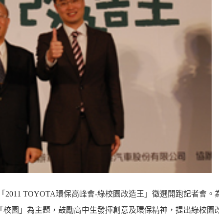
「
2011 TOYOTA
環保高峰會
-
綠校園改造王」徵選開跑記者會。
「校園」為主題，鼓勵高中生發揮創意及環保精神，提出綠校園