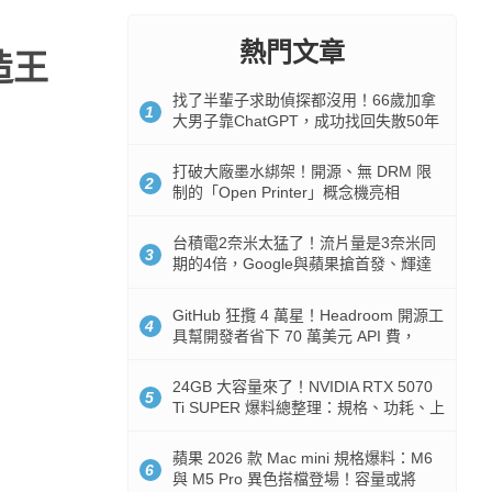
熱門文章
造王
找了半輩子求助偵探都沒用！66歲加拿
1
大男子靠ChatGPT，成功找回失散50年
家人
打破大廠墨水綁架！開源、無 DRM 限
2
制的「Open Printer」概念機亮相
台積電2奈米太猛了！流片量是3奈米同
3
期的4倍，Google與蘋果搶首發、輝達
與AMD排隊等產能
GitHub 狂攬 4 萬星！Headroom 開源工
4
具幫開發者省下 70 萬美元 API 費，
Token 消耗暴降 92%
24GB 大容量來了！NVIDIA RTX 5070
5
Ti SUPER 爆料總整理：規格、功耗、上
市時間
蘋果 2026 款 Mac mini 規格爆料：M6
6
與 M5 Pro 異色搭檔登場！容量或將