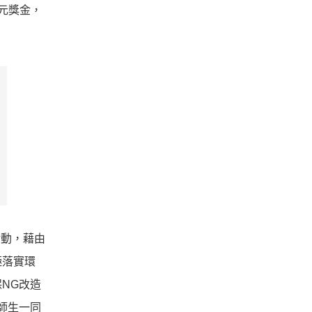
萬元獎金，
活動，藉由
極落實環
NG改造
師生一同