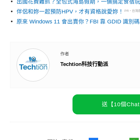
出國花費難抓？全包式海島假期，一價搞定食宿
伴侶和妳一起預防HPV，才有資格說愛妳！
PR・台灣
原來 Windows 11 會出賣你？FBI 靠 GDID 
作者
Techtion科技行動派
送【10個Ch