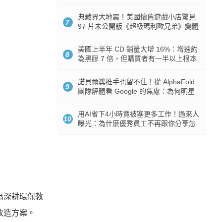
512GB 起跳
典藏界大地震！美國懷舊遊戲小店驚見
7
97 片未公開版《超級瑪利歐兄弟》變體
任天堂卡帶
美國上半年 CD 銷量大增 16%：增速約
8
為黑膠 7 倍，但購買者有一半以上根本
沒有播放器
諾貝爾獎推手也留不住！從 AlphaFold
9
團隊解體看 Google 的焦慮：為何明星
實驗室要為 Gemini 讓路？
用AI省下4小時竟被塞更多工作！過來人
10
曝光：為什麼優秀員工不再跟你分享怎
麼使用AI
為深耕環保教
改造方案。