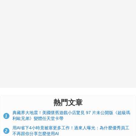
熱門文章
典藏界大地震！美國懷舊遊戲小店驚見 97 片未公開版《超級瑪
1
利歐兄弟》變體任天堂卡帶
用AI省下4小時竟被塞更多工作！過來人曝光：為什麼優秀員工
2
不再跟你分享怎麼使用AI