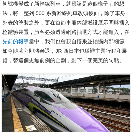
初號機變成了新幹線列車，就應該是這個樣子」的想
法，將一整列 500 系新幹線列車改頭換面，除了車身
外表的塗裝之外，更在首節車廂內部增設展示間與插入
栓體驗裝置，旅客必須透過網路抽選方式才能進入，在
先前的報導
當中，我們也曾親自搭乘並拍攝內部細節，
如今隨著它即將榮退，JR 西日本也舉辦主題行程和展
覽，替這個史無前例的企劃，劃下一個完美的句點。