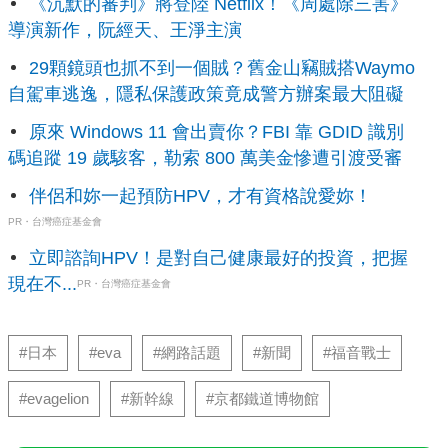
《沉默的審判》將登陸 Netflix！《周處除三害》
導演新作，阮經天、王淨主演
29顆鏡頭也抓不到一個賊？舊金山竊賊搭Waymo
自駕車逃逸，隱私保護政策竟成警方辦案最大阻礙
原來 Windows 11 會出賣你？FBI 靠 GDID 識別
碼追蹤 19 歲駭客，勒索 800 萬美金慘遭引渡受審
伴侶和妳一起預防HPV，才有資格說愛妳！
PR・台灣癌症基金會
立即諮詢HPV！是對自己健康最好的投資，把握
現在不...
PR・台灣癌症基金會
#日本
#eva
#網路話題
#新聞
#福音戰士
#evagelion
#新幹線
#京都鐵道博物館