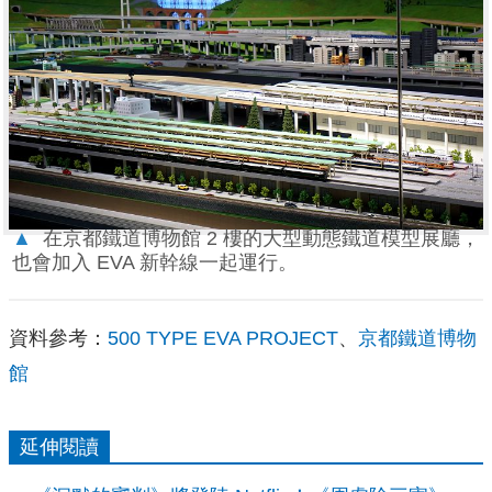
▲
在京都鐵道博物館 2 樓的大型動態鐵道模型展廳，
也會加入 EVA 新幹線一起運行。
資料參考：
500 TYPE EVA PROJECT
、
京都鐵道博物
館
延伸閱讀