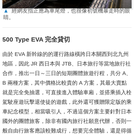
▲
經網友指正應為車尾燈，也很像初號機暴走時的眼
睛。
500 Type EVA 完全貸切
由於 EVA 新幹線的的運行路線橫跨日本關西到北九州
地區，因此 JR 西日本與 JTB、日本旅行等當地旅行社
合作，推出一日～三日的短期團體旅遊行程，共分 A、
B 兩種方案，其中價格比較貴的 A 方案，其最大賣點
就是完全免抽選，可直接進入體驗車廂，並搭乘插入栓
駕駛座遊玩擊退使徒的遊戲，此外還可獲贈限定版的乘
車紀念模型，相當吸引人，不過這個方案主要針對日本
國外的團體旅客，除非有國內旅行社願意代辦，否則一
般自由行旅客應該較難成行，想要完全體驗，還是得循