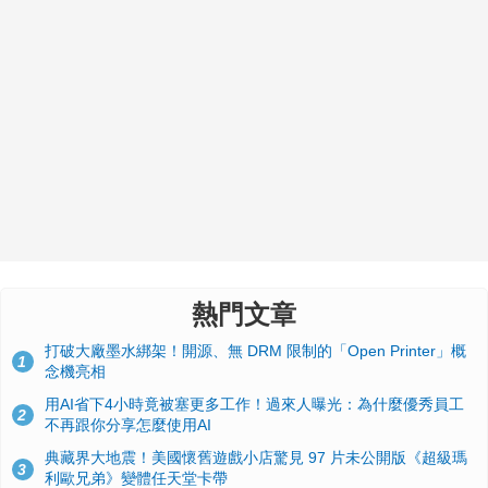
熱門文章
打破大廠墨水綁架！開源、無 DRM 限制的「Open Printer」概
1
念機亮相
用AI省下4小時竟被塞更多工作！過來人曝光：為什麼優秀員工
2
不再跟你分享怎麼使用AI
典藏界大地震！美國懷舊遊戲小店驚見 97 片未公開版《超級瑪
3
利歐兄弟》變體任天堂卡帶