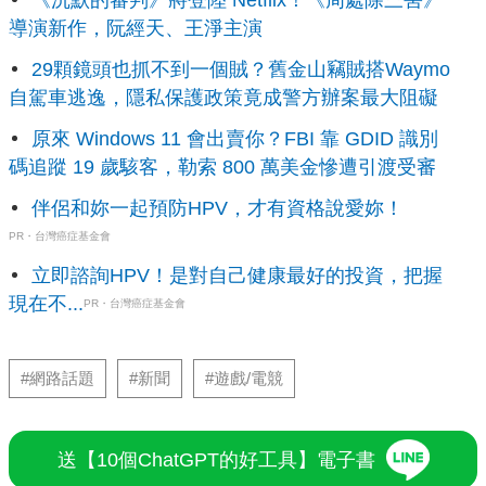
《沉默的審判》將登陸 Netflix！《周處除三害》
導演新作，阮經天、王淨主演
29顆鏡頭也抓不到一個賊？舊金山竊賊搭Waymo
自駕車逃逸，隱私保護政策竟成警方辦案最大阻礙
原來 Windows 11 會出賣你？FBI 靠 GDID 識別
碼追蹤 19 歲駭客，勒索 800 萬美金慘遭引渡受審
伴侶和妳一起預防HPV，才有資格說愛妳！
PR・台灣癌症基金會
立即諮詢HPV！是對自己健康最好的投資，把握
現在不...
PR・台灣癌症基金會
#網路話題
#新聞
#遊戲/電競
送【10個ChatGPT的好工具】電子書