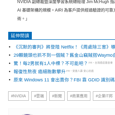
NVIDIA 副總裁暨深度學習系統總經理 Jim Mc
AI 基礎架構的規模。AIRI 為客戶提供經過驗證
術。」
延伸閱讀
《沉默的審判》將登陸 Netflix！《周處除三害
29顆鏡頭也抓不到一個賊？舊金山竊賊搭Waym
驚！每2男就有1人中標？不可能吧？
PR・台灣癌症基金會
報復性熬夜 癌細胞數攀升
PR・安達人壽 安心抗癌
原來 Windows 11 會出賣你？FBI 靠 GDID 
#NVIDIA
#雲端
#新聞
#商業應用
#企業IT邦