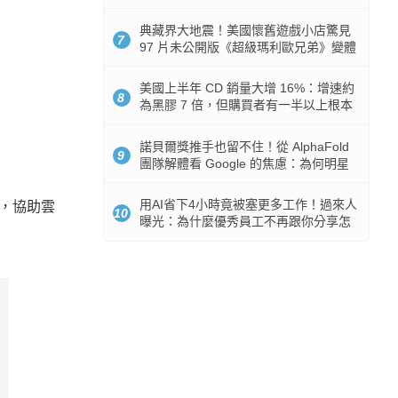
512GB 起跳
典藏界大地震！美國懷舊遊戲小店驚見
7
97 片未公開版《超級瑪利歐兄弟》變體
任天堂卡帶
美國上半年 CD 銷量大增 16%：增速約
8
為黑膠 7 倍，但購買者有一半以上根本
沒有播放器
諾貝爾獎推手也留不住！從 AlphaFold
9
團隊解體看 Google 的焦慮：為何明星
實驗室要為 Gemini 讓路？
用AI省下4小時竟被塞更多工作！過來人
礎架構，協助雲
10
曝光：為什麼優秀員工不再跟你分享怎
麼使用AI