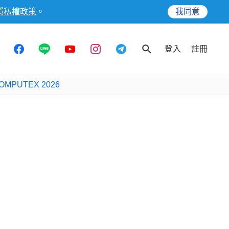
隱私權政策
。
我同意
登入
註冊
OMPUTEX 2026