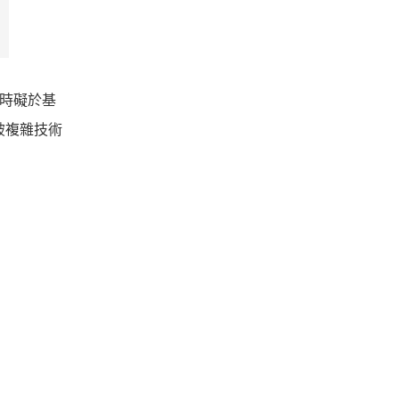
有時礙於基
打破複雜技術