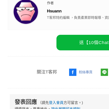
作者
Hsuann
T客邦特約編輯 ，負責產業即時報導、資
送【10個Ch
關注T客邦
粉絲專頁
發表回應
（請先
登入會員
方可留言。)
謹慎發言，尊重彼此。
按此展開留言規則