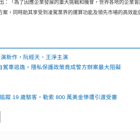
Hugh 指出：「為了因應企業發展的重大挑戰和機會，世界各地的企業
的可靠方案，同時助其享受到凌駕業界的運算功能及領先市場的高效能
》導演新作，阮經天、王淨主演
o自駕車逃逸，隱私保護政策竟成警方辦案最大阻礙
識別碼追蹤 19 歲駭客，勒索 800 萬美金慘遭引渡受審