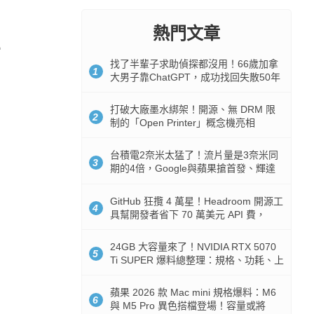
熱門文章
找了半輩子求助偵探都沒用！66歲加拿
1
大男子靠ChatGPT，成功找回失散50年
家人
打破大廠墨水綁架！開源、無 DRM 限
2
制的「Open Printer」概念機亮相
台積電2奈米太猛了！流片量是3奈米同
3
期的4倍，Google與蘋果搶首發、輝達
與AMD排隊等產能
GitHub 狂攬 4 萬星！Headroom 開源工
4
具幫開發者省下 70 萬美元 API 費，
Token 消耗暴降 92%
24GB 大容量來了！NVIDIA RTX 5070
5
Ti SUPER 爆料總整理：規格、功耗、上
市時間
蘋果 2026 款 Mac mini 規格爆料：M6
6
與 M5 Pro 異色搭檔登場！容量或將