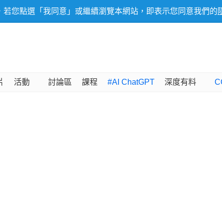
，若您點選「我同意」或繼續瀏覽本網站，即表示您同意我們的
片
活動
討論區
課程
#AI ChatGPT
深度有料
C