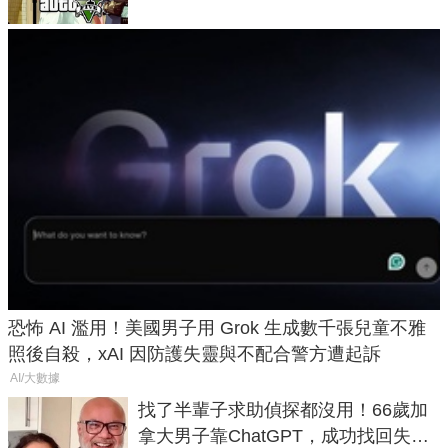
恐怖 AI 濫用！美國男子用 Grok 生成數千張兒童不雅
照後自殺，xAI 因防護失靈與不配合警方遭起訴
AI/大數據
找了半輩子求助偵探都沒用！66歲加
拿大男子靠ChatGPT，成功找回失散