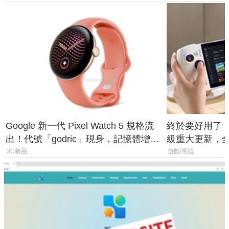
Google 新一代 Pixel Watch 5 規格流
終於要好用了！R
出！代號「godric」現身，記憶體增強
級重大更新，全新
鎖定 AI 應用
式讓操作就像 X
3C新品
遊戲/電競