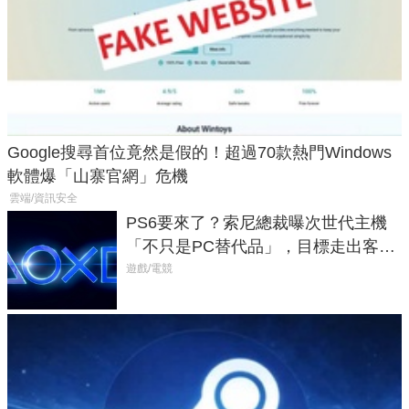
Google搜尋首位竟然是假的！超過70款熱門Windows
軟體爆「山寨官網」危機
雲端/資訊安全
PS6要來了？索尼總裁曝次世代主機
「不只是PC替代品」，目標走出客
廳、進軍電競桌面
遊戲/電競