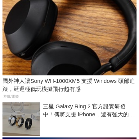
國外神人讓Sony WH-1000XM5 支援 Windows 頭部追
蹤，延遲極低玩模擬飛行超有感
遊戲/電競
三星 Galaxy Ring 2 官方證實研發
中！傳將支援 iPhone，還有強大的 AI
與智慧家電連動功能