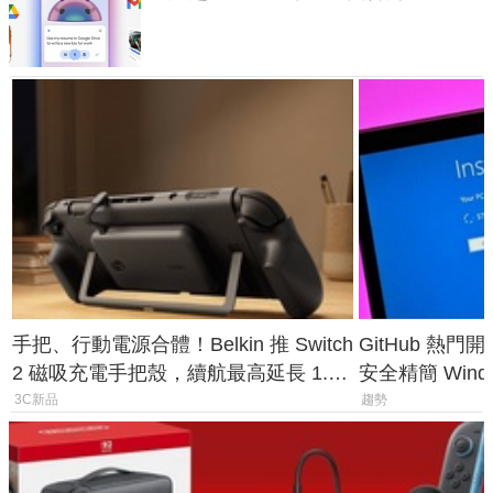
手把、行動電源合體！Belkin 推 Switch
GitHub 熱門
2 磁吸充電手把殼，續航最高延長 1.5
安全精簡 Wind
倍
後台追蹤
3C新品
趨勢