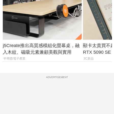
j5Create推出高質感模組化螢幕桌，融
顯卡太貴買不起？
入木紋、磁吸元素兼顧美觀與實用
RTX 5090 S
體
半導體/電子產業
3C新品
ADVERTISEMENT