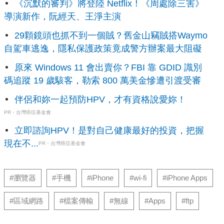
《沉默的審判》將登陸 Netflix！《周處除三害》
導演新作，阮經天、王淨主演
29顆鏡頭也抓不到一個賊？舊金山竊賊搭Waymo
自駕車逃逸，隱私保護政策竟成警方辦案最大阻礙
原來 Windows 11 會出賣你？FBI 靠 GDID 識別
碼追蹤 19 歲駭客，勒索 800 萬美金慘遭引渡受審
伴侶和妳一起預防HPV，才有資格說愛妳！
PR・台灣癌症基金會
立即諮詢HPV！是對自己健康最好的投資，把握
現在不...
PR・台灣癌症基金會
#瀏覽器
#手機
#iPhone
#wi-fi
#iPhone Apps
#區域網路
#檔案傳輸
#無線
#Apps
#ftp