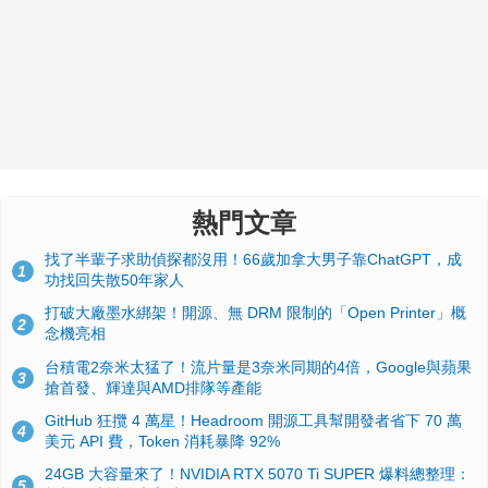
熱門文章
找了半輩子求助偵探都沒用！66歲加拿大男子靠ChatGPT，成
1
功找回失散50年家人
打破大廠墨水綁架！開源、無 DRM 限制的「Open Printer」概
2
念機亮相
台積電2奈米太猛了！流片量是3奈米同期的4倍，Google與蘋果
3
搶首發、輝達與AMD排隊等產能
GitHub 狂攬 4 萬星！Headroom 開源工具幫開發者省下 70 萬
4
美元 API 費，Token 消耗暴降 92%
24GB 大容量來了！NVIDIA RTX 5070 Ti SUPER 爆料總整理：
5