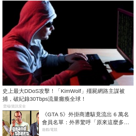
史上最大DDoS攻擊！「KimWolf」殭屍網路主謀被
捕，破紀錄30Tbps流量癱瘓全球！
雲端/資訊安全
《GTA 5》外掛商遭駭竟流出 6 萬名
會員名單：外界驚呼「原來這麼多人
在開掛！」
遊戲/電競