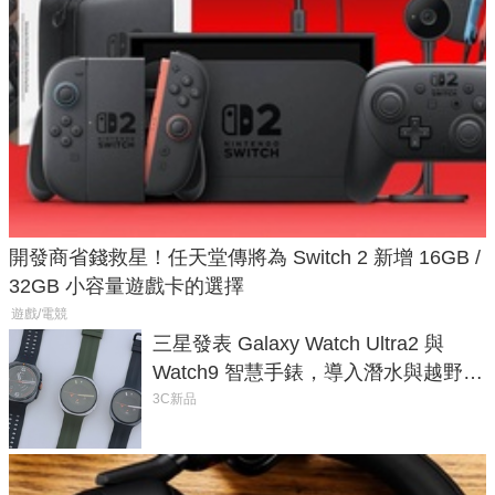
開發商省錢救星！任天堂傳將為 Switch 2 新增 16GB /
32GB 小容量遊戲卡的選擇
遊戲/電競
三星發表 Galaxy Watch Ultra2 與
Watch9 智慧手錶，導入潛水與越野跑
導航功能
3C新品