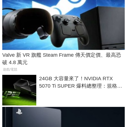
Valve 新 VR 旗艦 Steam Frame 傳天價定價、最高恐
破 4.8 萬元
遊戲/電競
24GB 大容量來了！NVIDIA RTX
5070 Ti SUPER 爆料總整理：規格、
功耗、上市時間