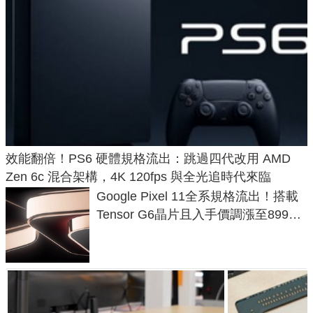
效能翻倍！PS6 硬體規格流出：跳過四代改用 AMD
Zen 6c 混合架構，4K 120fps 與全光追時代來臨
Google Pixel 11全系規格流出！搭載
Tensor G6晶片且入手價調漲至899美
元