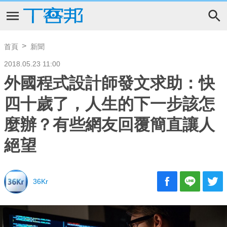
首頁
新聞
2018.05.23 11:00
外國程式設計師發文求助：快
四十歲了，人生的下一步該怎
麼辦？有些網友回覆簡直讓人
絕望
36Kr