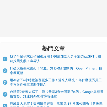
熱門文章
找了半輩子求助偵探都沒用！66歲加拿大男子靠ChatGPT，成
1
功找回失散50年家人
打破大廠墨水綁架！開源、無 DRM 限制的「Open Printer」概
2
念機亮相
用AI省下4小時竟被塞更多工作！過來人曝光：為什麼優秀員工
3
不再跟你分享怎麼使用AI
台積電2奈米太猛了！流片量是3奈米同期的4倍，Google與蘋果
4
搶首發、輝達與AMD排隊等產能
典藏界大地震！美國懷舊遊戲小店驚見 97 片未公開版《超級瑪
5