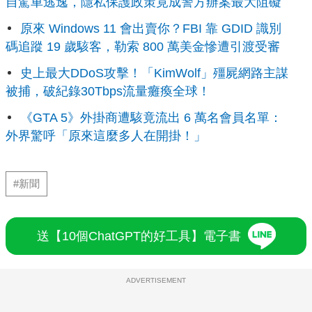
自駕車逃逸，隱私保護政策竟成警方辦案最大阻礙
原來 Windows 11 會出賣你？FBI 靠 GDID 識別
碼追蹤 19 歲駭客，勒索 800 萬美金慘遭引渡受審
史上最大DDoS攻擊！「KimWolf」殭屍網路主謀
被捕，破紀錄30Tbps流量癱瘓全球！
《GTA 5》外掛商遭駭竟流出 6 萬名會員名單：
外界驚呼「原來這麼多人在開掛！」
#新聞
送【10個ChatGPT的好工具】電子書
ADVERTISEMENT