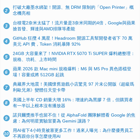
打破大廠墨水綁架！開源、無 DRM 限制的「Open Printer」概
2
念機亮相
台積電2奈米太猛了！流片量是3奈米同期的4倍，Google與蘋果
3
搶首發、輝達與AMD排隊等產能
GitHub 狂攬 4 萬星！Headroom 開源工具幫開發者省下 70 萬
4
美元 API 費，Token 消耗暴降 92%
24GB 大容量來了！NVIDIA RTX 5070 Ti SUPER 爆料總整理：
5
規格、功耗、上市時間
蘋果 2026 款 Mac mini 規格爆料：M6 與 M5 Pro 異色搭檔登
6
場！容量或將 512GB 起跳
典藏界大地震！美國懷舊遊戲小店驚見 97 片未公開版《超級瑪
7
利歐兄弟》變體任天堂卡帶
美國上半年 CD 銷量大增 16%：增速約為黑膠 7 倍，但購買者
8
有一半以上根本沒有播放器
諾貝爾獎推手也留不住！從 AlphaFold 團隊解體看 Google 的焦
9
慮：為何明星實驗室要為 Gemini 讓路？
用AI省下4小時竟被塞更多工作！過來人曝光：為什麼優秀員工
10
不再跟你分享怎麼使用AI