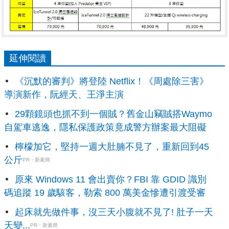
延伸閱讀
《沉默的審判》將登陸 Netflix！《周處除三害》
導演新作，阮經天、王淨主演
29顆鏡頭也抓不到一個賊？舊金山竊賊搭Waymo
自駕車逃逸，隱私保護政策竟成警方辦案最大阻礙
檸檬加它，堅持一週大肚腩不見了，重新回到45
公斤
PR・新素簡
原來 Windows 11 會出賣你？FBI 靠 GDID 識別
碼追蹤 19 歲駭客，勒索 800 萬美金慘遭引渡受審
起床就先做件事，沒三天小腹就不見了! 肚子一天
天變...
PR・新素簡