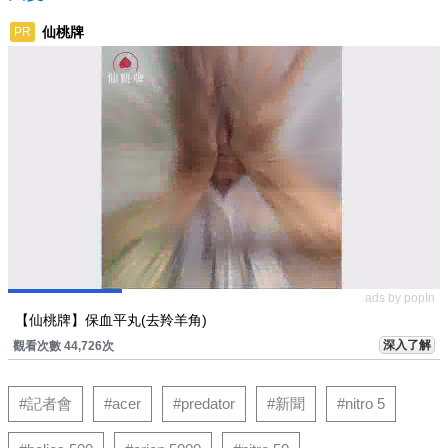
仙桃牌
PR
ads by popIn
【仙桃牌】保血平丸(去羚羊角)
深入了解
觀看次數 44,726次
#記者會
#acer
#predator
#新聞
#nitro 5