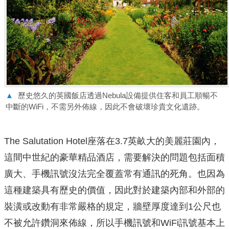
▲
歷史悠久的英國飯店透過Nebula設備提供住客和員工順暢不
中斷的WiFi，不需另外佈線，因此不會破壞珍貴文化遺跡。
The Salutation Hotel座落在3.7英畝大的美麗莊園內，
這間中世紀的豪華精品酒店，需要解決的問題包括面積
廣大、手機訊號沒法完全覆蓋常有通訊的死角。也因為
這種建築具有歷史的價值，因此對於建築內部和外部的
裝潢或改動有非常嚴格的規定，牆壁厚度達到1公尺也
不被允許鑽洞來佈線，所以手機訊號和WiFi訊號基本上