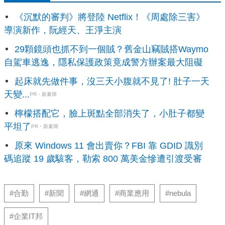
《沉默的審判》將登陸 Netflix！《周處除三害》
導演新作，阮經天、王淨主演
29顆鏡頭也抓不到一個賊？舊金山竊賊搭Waymo
自駕車逃逸，隱私保護政策竟成警方辦案最大阻礙
起床就先做件事，沒三天小腹就不見了! 肚子一天
天變...
PR・新素簡
檸檬搭配它，臉上斑點全部消失了，小肚子都變
平坦了
PR・新素簡
原來 Windows 11 會出賣你？FBI 靠 GDID 識別
碼追蹤 19 歲駭客，勒索 800 萬美金慘遭引渡受審
#合勤
#新聞
#網通
#商業應用
#nebula
#企業IT邦