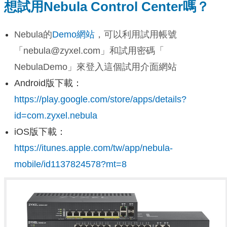
想試用Nebula Control Center嗎？
Nebula的
Demo網站
，可以利用試用帳號
「nebula@zyxel.com」和試用密碼「
NebulaDemo」來登入這個試用介面網站
Android版下載：
https://play.google.com/store/apps/details?
id=com.zyxel.nebula
iOS版下載：
https://itunes.apple.com/tw/app/nebula-
mobile/id1137824578?mt=8