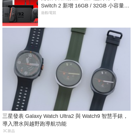
Switch 2 新增 16GB / 32GB 小容量遊
戲卡的選擇
遊戲/電競
三星發表 Galaxy Watch Ultra2 與 Watch9 智慧手錶，
導入潛水與越野跑導航功能
3C新品