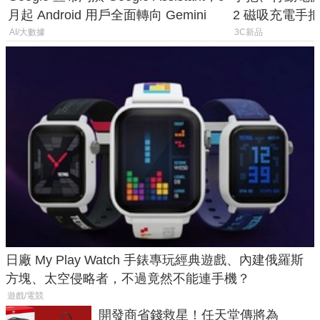
月起 Android 用戶全面轉向 Gemini
2 磁吸充電手把
倍
AI/大數據
3C新品
日廠 My Play Watch 手錶專玩經典遊戲、內建俄羅斯
方塊、太空侵略者，不過竟然不能連手機？
遊戲/電競
開發商省錢救星！任天堂傳將為