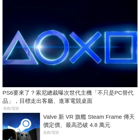
PS6要來了？索尼總裁曝次世代主機「不只是PC替代
品」，目標走出客廳、進軍電競桌面
遊戲/電競
Valve 新 VR 旗艦 Steam Frame 傳天
價定價、最高恐破 4.8 萬元
遊戲/電競