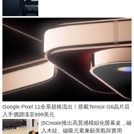
120fps 與全光追時代來臨
Google Pixel 11全系規格流出！搭載Tensor G6晶片且
入手價調漲至899美元
j5Create推出高質感模組化螢幕桌，融
入木紋、磁吸元素兼顧美觀與實用