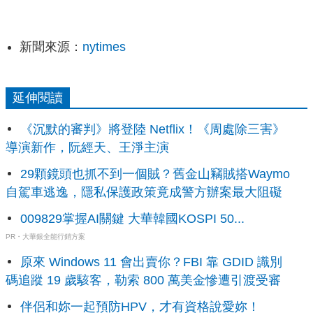
新聞來源：
nytimes
延伸閱讀
《沉默的審判》將登陸 Netflix！《周處除三害》
導演新作，阮經天、王淨主演
29顆鏡頭也抓不到一個賊？舊金山竊賊搭Waymo
自駕車逃逸，隱私保護政策竟成警方辦案最大阻礙
009829掌握AI關鍵 大華韓國KOSPI 50...
PR・大華銀全能行銷方案
原來 Windows 11 會出賣你？FBI 靠 GDID 識別
碼追蹤 19 歲駭客，勒索 800 萬美金慘遭引渡受審
伴侶和妳一起預防HPV，才有資格說愛妳！