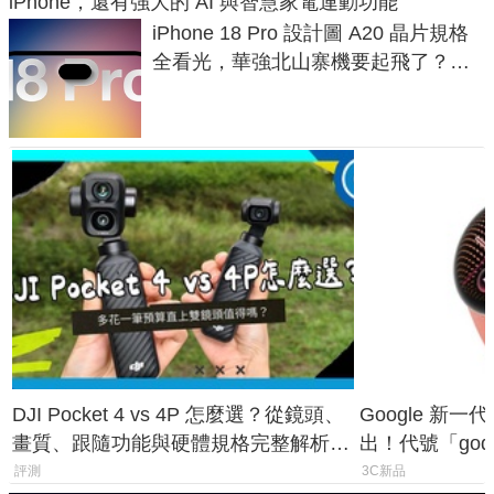
iPhone，還有強大的 AI 與智慧家電連動功能
iPhone 18 Pro 設計圖 A20 晶片規格
全看光，華強北山寨機要起飛了？專
家曝山寨機無法復刻兩大關鍵
DJI Pocket 4 vs 4P 怎麼選？從鏡頭、
Google 新一代 
畫質、跟隨功能與硬體規格完整解析，
出！代號「god
一次看懂兩台差異
鎖定 AI 應用
評測
3C新品