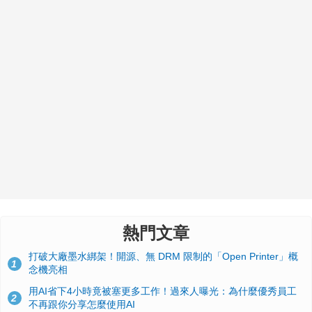
熱門文章
打破大廠墨水綁架！開源、無 DRM 限制的「Open Printer」概
1
念機亮相
用AI省下4小時竟被塞更多工作！過來人曝光：為什麼優秀員工
2
不再跟你分享怎麼使用AI