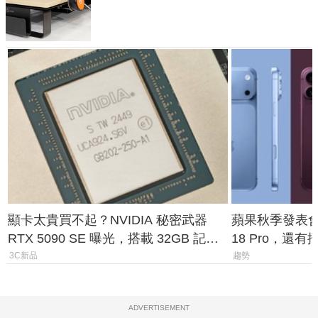
顯卡太貴買不起？NVIDIA 秘密武器
蘋果秋季發表會大
RTX 5090 SE 曝光，搭載 32GB 記憶
18 Pro，還
體
測一次看
3C新品
趨勢
ADVERTISEMENT