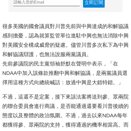
立即訂閱
很多美國的國會議員對川普先前與中興達成的和解協議
感到擔憂，認為就算監管單位進駐中興也無法消除中興
對美國安全構成威脅的疑慮。儘管川普多次私下為中興
和解協議辯護，也無法說服兩黨議員。
先前參議院的民主黨領袖舒默在聲明中表示，「在
NDAA中加入該條款推翻中興和解協議，是兩黨議員選
擇用這種方式向總統喊話：放過中興是大錯特錯。」
不過，這還不是定案，接下來該法案將送到參、眾兩院
的聯合委員會進行商議，是否能通過還要看川普後續的
態度以及整體的政治氛圍。不過，過去以來NDAA每年
都獲得參、眾兩院的支持，獲得通過的機率相當高。而