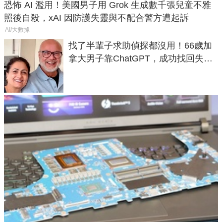
恐怖 AI 濫用！美國男子用 Grok 生成數千張兒童不雅
照後自殺，xAI 因防護失靈與不配合警方遭起訴
AI/大數據
找了半輩子求助偵探都沒用！66歲加
拿大男子靠ChatGPT，成功找回失散
50年家人