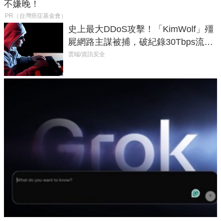
不嫌晚！
PR（台灣癌症基金會）
史上最大DDoS攻擊！「KimWolf」殭
屍網路主謀被捕，破紀錄30Tbps流量
癱瘓全球！
雲端/資訊安全