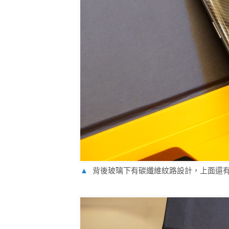
▲
背後玻璃下有碳纖維紋路設計，上面還有藍