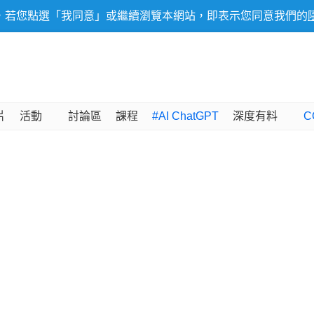
，若您點選「我同意」或繼續瀏覽本網站，即表示您同意我們的
片
活動
討論區
課程
#AI ChatGPT
深度有料
C