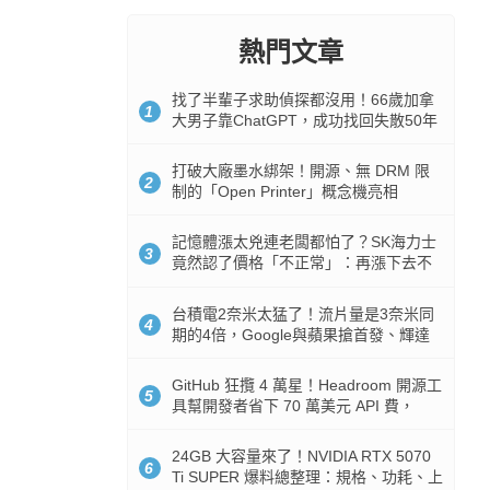
熱門文章
找了半輩子求助偵探都沒用！66歲加拿
1
大男子靠ChatGPT，成功找回失散50年
家人
打破大廠墨水綁架！開源、無 DRM 限
2
制的「Open Printer」概念機亮相
記憶體漲太兇連老闆都怕了？SK海力士
3
竟然認了價格「不正常」：再漲下去不
是好事
台積電2奈米太猛了！流片量是3奈米同
4
期的4倍，Google與蘋果搶首發、輝達
與AMD排隊等產能
GitHub 狂攬 4 萬星！Headroom 開源工
5
具幫開發者省下 70 萬美元 API 費，
Token 消耗暴降 92%
24GB 大容量來了！NVIDIA RTX 5070
6
Ti SUPER 爆料總整理：規格、功耗、上