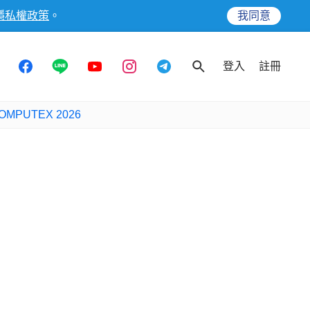
隱私權政策
。
我同意
登入
註冊
OMPUTEX 2026