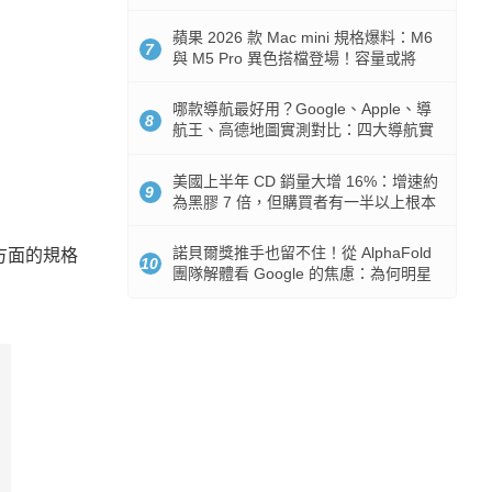
市時間
蘋果 2026 款 Mac mini 規格爆料：M6
7
與 M5 Pro 異色搭檔登場！容量或將
512GB 起跳
哪款導航最好用？Google、Apple、導
8
航王、高德地圖實測對比：四大導航實
測懶人包
美國上半年 CD 銷量大增 16%：增速約
9
為黑膠 7 倍，但購買者有一半以上根本
沒有播放器
諾貝爾獎推手也留不住！從 AlphaFold
各方面的規格
10
團隊解體看 Google 的焦慮：為何明星
實驗室要為 Gemini 讓路？