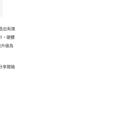
營造出有速
計，硬體
電也升級為
下分享開箱