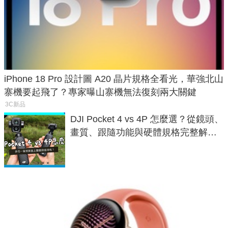
iPhone 18 Pro 設計圖 A20 晶片規格全看光，華強北山
寨機要起飛了？專家曝山寨機無法復刻兩大關鍵
3C新品
DJI Pocket 4 vs 4P 怎麼選？從鏡頭、
畫質、跟隨功能與硬體規格完整解
析，一次看懂兩台差異