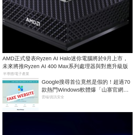
AMD正式發表Ryzen AI Halo迷你電腦將於9月上市，
未來將推Ryzen AI 400 Max系列處理器與對應升級版
半導體/電子產業
Google搜尋首位竟然是假的！超過70
款熱門Windows軟體爆「山寨官網」
危機
雲端/資訊安全