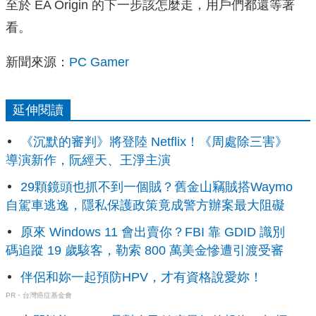
至於 EA Origin 的下一步該怎麼走，用戶們都還等著
看。
新聞來源：
PC Gamer
延伸閱讀
《沉默的審判》將登陸 Netflix！《周處除三害》
導演新作，阮經天、王淨主演
29顆鏡頭也抓不到一個賊？舊金山竊賊搭Waymo
自駕車逃逸，隱私保護政策竟成警方辦案最大阻礙
原來 Windows 11 會出賣你？FBI 靠 GDID 識別
碼追蹤 19 歲駭客，勒索 800 萬美金慘遭引渡受審
伴侶和妳一起預防HPV，才有資格說愛妳！
PR・台灣癌症基金會