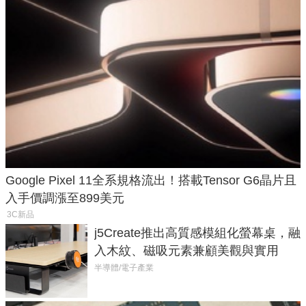
Google Pixel 11全系規格流出！搭載Tensor G6晶片且
入手價調漲至899美元
3C新品
j5Create推出高質感模組化螢幕桌，融
入木紋、磁吸元素兼顧美觀與實用
半導體/電子產業