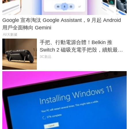
Google 宣布淘汰 Google Assistant，9 月起 Android
用戶全面轉向 Gemini
AI/大數據
手把、行動電源合體！Belkin 推
Switch 2 磁吸充電手把殼，續航最高
延長 1.5 倍
3C新品