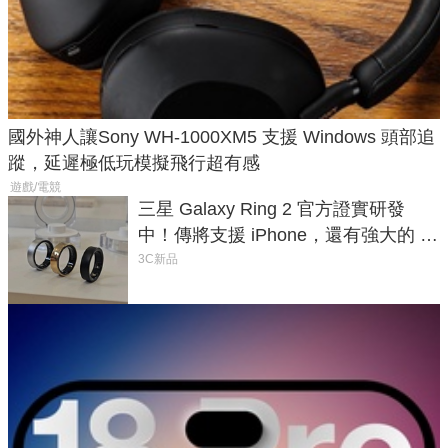
國外神人讓Sony WH-1000XM5 支援 Windows 頭部追
蹤，延遲極低玩模擬飛行超有感
遊戲/電競
三星 Galaxy Ring 2 官方證實研發
中！傳將支援 iPhone，還有強大的 AI
與智慧家電連動功能
3C新品