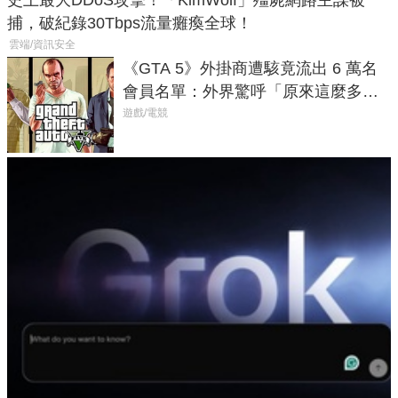
捕，破紀錄30Tbps流量癱瘓全球！
雲端/資訊安全
《GTA 5》外掛商遭駭竟流出 6 萬名
會員名單：外界驚呼「原來這麼多人
在開掛！」
遊戲/電競