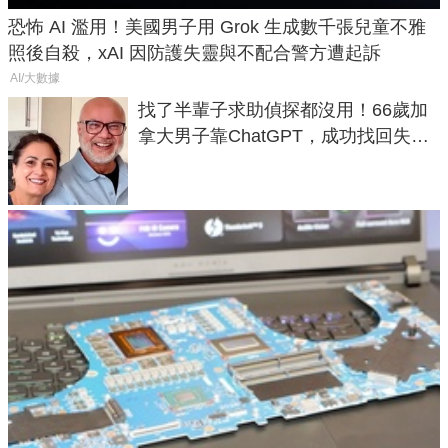
恐怖 AI 濫用！美國男子用 Grok 生成數千張兒童不雅
照後自殺，xAI 因防護失靈與不配合警方遭起訴
AI/大數據
找了半輩子求助偵探都沒用！66歲加
拿大男子靠ChatGPT，成功找回失散
50年家人