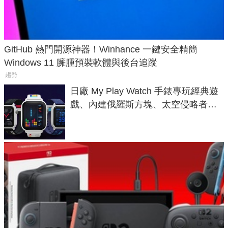
GitHub 熱門開源神器！Winhance 一鍵安全精簡
Windows 11 臃腫預裝軟體與後台追蹤
趨勢
日廠 My Play Watch 手錶專玩經典遊
戲、內建俄羅斯方塊、太空侵略者，
不過竟然不能連手機？