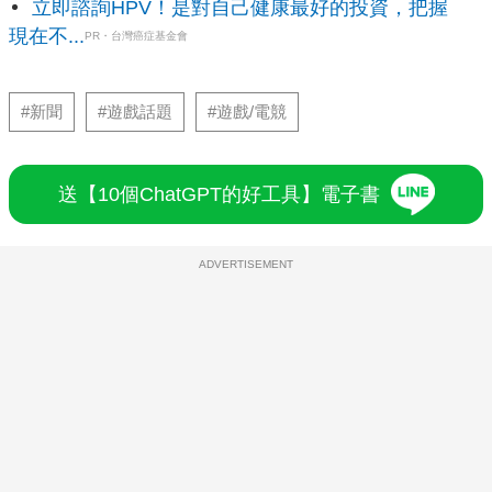
立即諮詢HPV！是對自己健康最好的投資，把握
現在不...
PR・台灣癌症基金會
#新聞
#遊戲話題
#遊戲/電競
送【10個ChatGPT的好工具】電子書
ADVERTISEMENT