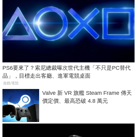
PS6要來了？索尼總裁曝次世代主機「不只是PC替代
品」，目標走出客廳、進軍電競桌面
遊戲/電競
Valve 新 VR 旗艦 Steam Frame 傳天
價定價、最高恐破 4.8 萬元