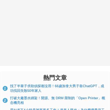
熱門文章
找了半輩子求助偵探都沒用！66歲加拿大男子靠ChatGPT，成
1
功找回失散50年家人
打破大廠墨水綁架！開源、無 DRM 限制的「Open Printer」概
2
念機亮相
用AI省下4小時竟被塞更多工作！過來人曝光：為什麼優秀員工