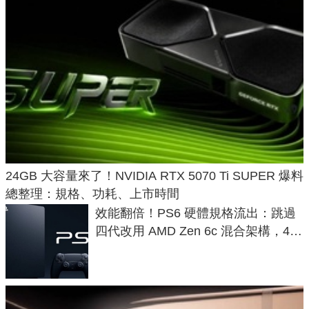
24GB 大容量來了！NVIDIA RTX 5070 Ti SUPER 爆料
總整理：規格、功耗、上市時間
效能翻倍！PS6 硬體規格流出：跳過
四代改用 AMD Zen 6c 混合架構，4K
120fps 與全光追時代來臨