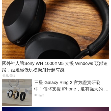
國外神人讓Sony WH-1000XM5 支援 Windows 頭部追
蹤，延遲極低玩模擬飛行超有感
遊戲/電競
三星 Galaxy Ring 2 官方證實研發
中！傳將支援 iPhone，還有強大的 AI
與智慧家電連動功能
3C新品