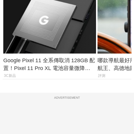
Google Pixel 11 全系傳取消 128GB 配
哪款導航最好用？
置！Pixel 11 Pro XL 電池容量微降
航王、高德地
1.6%
測懶人包
3C新品
評測
ADVERTISEMENT