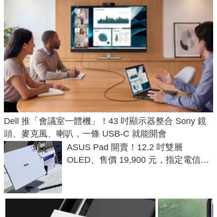
Dell 推「會議室一體機」！43 吋顯示器整合 Sony 鏡
頭、麥克風、喇叭，一條 USB-C 就能開會
ASUS Pad 開賣！12.2 吋雙層
OLED、售價 19,900 元，指定電信資
費最低 0 元入手