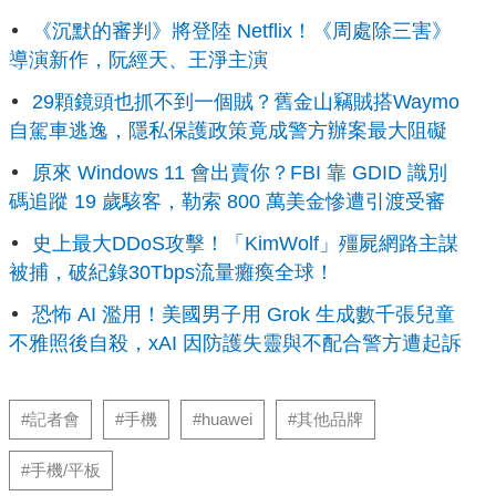
《沉默的審判》將登陸 Netflix！《周處除三害》
導演新作，阮經天、王淨主演
29顆鏡頭也抓不到一個賊？舊金山竊賊搭Waymo
自駕車逃逸，隱私保護政策竟成警方辦案最大阻礙
原來 Windows 11 會出賣你？FBI 靠 GDID 識別
碼追蹤 19 歲駭客，勒索 800 萬美金慘遭引渡受審
史上最大DDoS攻擊！「KimWolf」殭屍網路主謀
被捕，破紀錄30Tbps流量癱瘓全球！
恐怖 AI 濫用！美國男子用 Grok 生成數千張兒童
不雅照後自殺，xAI 因防護失靈與不配合警方遭起訴
#記者會
#手機
#huawei
#其他品牌
#手機/平板