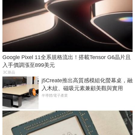
Google Pixel 11全系規格流出！搭載Tensor G6晶片且
入手價調漲至899美元
3C新品
j5Create推出高質感模組化螢幕桌，融
入木紋、磁吸元素兼顧美觀與實用
半導體/電子產業