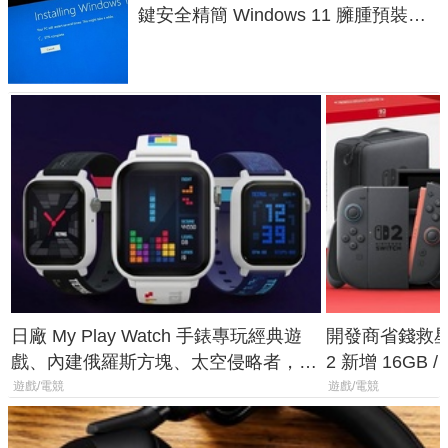
鍵安全精簡 Windows 11 臃腫預裝軟
體與後台追蹤
日廠 My Play Watch 手錶專玩經典遊
開發商省錢救星！
戲、內建俄羅斯方塊、太空侵略者，不
2 新增 16GB
過竟然不能連手機？
選擇
遊戲/電競
遊戲/電競