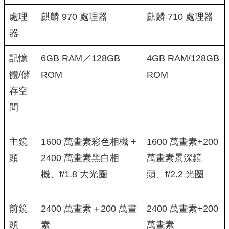
處理
麒麟 970 處理器
麒麟 710 處理器
器
記憶
6GB RAM／128GB
4GB RAM/128GB
體/儲
ROM
ROM
存空
間
主鏡
1600 萬畫素彩色相機 +
1600 萬畫素+200
頭
2400 萬畫素黑白相
萬畫素景深鏡
機、f/1.8 大光圈
頭、f/2.2 光圈
前鏡
2400 萬畫素＋200 萬畫
2400 萬畫素+200
頭
素
萬畫素