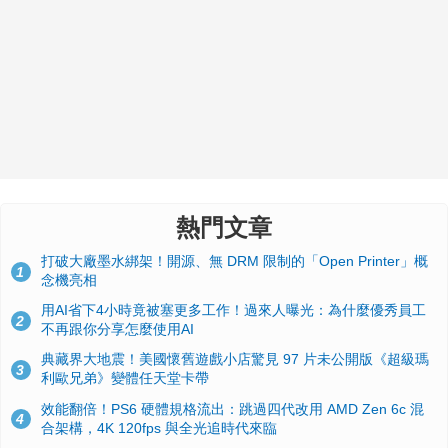
熱門文章
打破大廠墨水綁架！開源、無 DRM 限制的「Open Printer」概
1
念機亮相
用AI省下4小時竟被塞更多工作！過來人曝光：為什麼優秀員工
2
不再跟你分享怎麼使用AI
典藏界大地震！美國懷舊遊戲小店驚見 97 片未公開版《超級瑪
3
利歐兄弟》變體任天堂卡帶
效能翻倍！PS6 硬體規格流出：跳過四代改用 AMD Zen 6c 混
4
合架構，4K 120fps 與全光追時代來臨