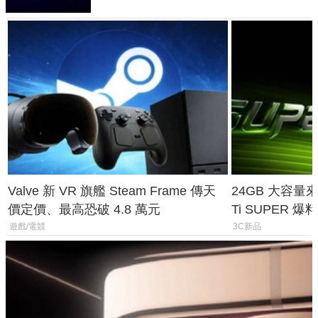
Valve 新 VR 旗艦 Steam Frame 傳天
24GB 大容量來了
價定價、最高恐破 4.8 萬元
Ti SUPER
上市時間
遊戲/電競
3C新品