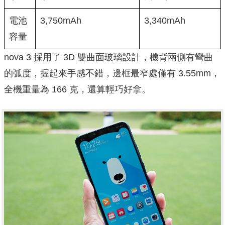
電池
3,750mAh
3,340mAh
容量
nova 3 採用了 3D 雙曲面玻璃設計，機背兩側有彎曲
的弧度，握起來手感不錯，邊框最窄處僅有 3.55mm，
全機重量為 166 克，還算輕巧好拿。