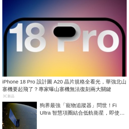
iPhone 18 Pro 設計圖 A20 晶片規格全看光，華強北山
寨機要起飛了？專家曝山寨機無法復刻兩大關鍵
3C新品
狗界最強「寵物追蹤器」問世！Fi
Ultra 智慧項圈結合低軌衛星，即使在
密林山谷也能精準找回愛犬