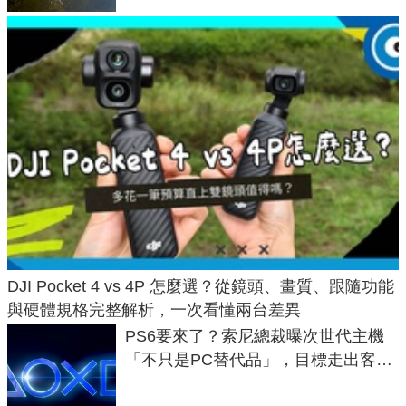
DJI Pocket 4 vs 4P 怎麼選？從鏡頭、畫質、跟隨功能
與硬體規格完整解析，一次看懂兩台差異
PS6要來了？索尼總裁曝次世代主機
「不只是PC替代品」，目標走出客
廳、進軍電競桌面