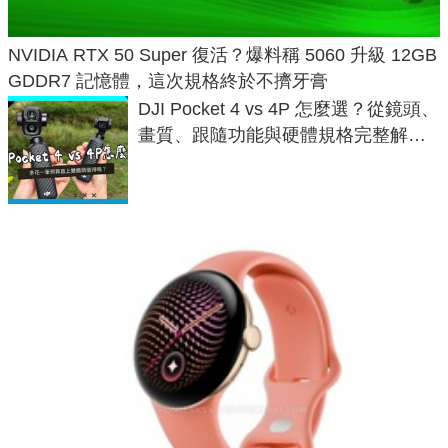
NVIDIA RTX 50 Super 復活？爆料稱 5060 升級 12GB
GDDR7 記憶體，這次規格終於不擠牙膏
DJI Pocket 4 vs 4P 怎麼選？從鏡頭、
畫質、跟隨功能與硬體規格完整解
析，一次看懂兩台差異