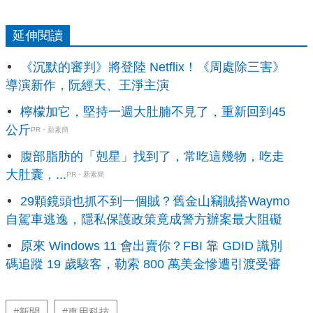
延伸閱讀
《沉默的審判》將登陸 Netflix！《周處除三害》
導演新作，阮經天、王淨主演
檸檬加它，堅持一週大肚腩不見了，重新回到45
公斤
PR・新素簡
腹部脂肪的「剋星」找到了，常吃這幾物，吃走
大肚囊，...
PR・新素簡
29顆鏡頭也抓不到一個賊？舊金山竊賊搭Waymo
自駕車逃逸，隱私保護政策竟成警方辦案最大阻礙
原來 Windows 11 會出賣你？FBI 靠 GDID 識別
碼追蹤 19 歲駭客，勒索 800 萬美金慘遭引渡受審
#新聞
#車用科技