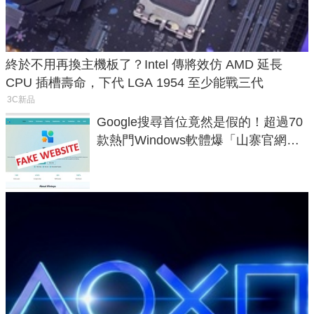
終於不用再換主機板了？Intel 傳將效仿 AMD 延長
CPU 插槽壽命，下代 LGA 1954 至少能戰三代
3C新品
Google搜尋首位竟然是假的！超過70
款熱門Windows軟體爆「山寨官網」
危機