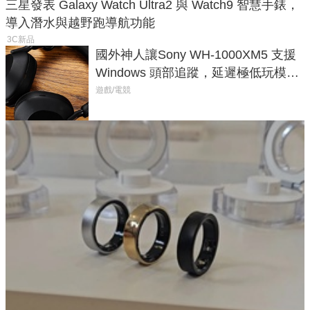
三星發表 Galaxy Watch Ultra2 與 Watch9 智慧手錶，
導入潛水與越野跑導航功能
3C新品
國外神人讓Sony WH-1000XM5 支援
Windows 頭部追蹤，延遲極低玩模擬
飛行超有感
遊戲/電競