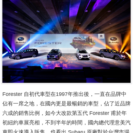
Forester 自初代車型在1997年推出後，一直在品牌中
佔有一席之地，在國內更是最暢銷的車型，佔了近品牌
六成的銷售比例，如今大改款第五代 Forester 甫於年
初紐約車展亮相，不到半年的時間，國內總代理意美汽
車即火速導入販售，也看出 Subaru 原廠對於台灣市場