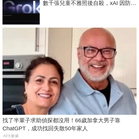
數千張兒童不雅照後自殺，xAI 因防護
失靈與不配合警方遭起訴
找了半輩子求助偵探都沒用！66歲加拿大男子靠
ChatGPT，成功找回失散50年家人
AI/大數據