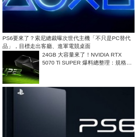
PS6要來了？索尼總裁曝次世代主機「不只是PC替代
品」，目標走出客廳、進軍電競桌面
24GB 大容量來了！NVIDIA RTX
5070 Ti SUPER 爆料總整理：規格、
功耗、上市時間