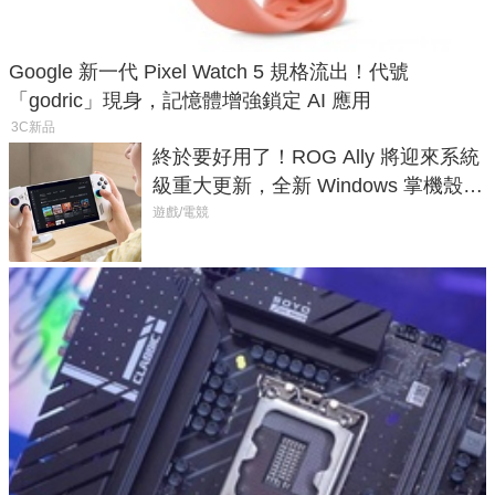
Google 新一代 Pixel Watch 5 規格流出！代號
「godric」現身，記憶體增強鎖定 AI 應用
3C新品
終於要好用了！ROG Ally 將迎來系統
級重大更新，全新 Windows 掌機殼模
式讓操作就像 Xbox 一樣順暢
遊戲/電競