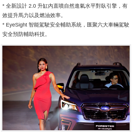
* 全新設計 2.0 升缸內直噴自然進氣水平對臥引擎，有
效提升馬力以及燃油效率。
* EyeSight 智能駕駛安全輔助系統，匯聚六大車輛駕駛
安全預防輔助科技。