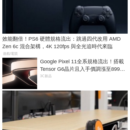
效能翻倍！PS6 硬體規格流出：跳過四代改用 AMD
Zen 6c 混合架構，4K 120fps 與全光追時代來臨
遊戲/電競
Google Pixel 11全系規格流出！搭載
Tensor G6晶片且入手價調漲至899美
元
3C新品