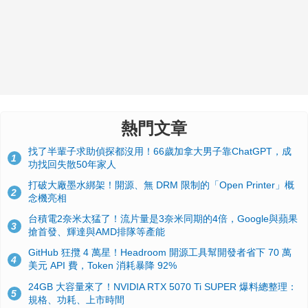
熱門文章
找了半輩子求助偵探都沒用！66歲加拿大男子靠ChatGPT，成
1
功找回失散50年家人
打破大廠墨水綁架！開源、無 DRM 限制的「Open Printer」概
2
念機亮相
台積電2奈米太猛了！流片量是3奈米同期的4倍，Google與蘋果
3
搶首發、輝達與AMD排隊等產能
GitHub 狂攬 4 萬星！Headroom 開源工具幫開發者省下 70 萬
4
美元 API 費，Token 消耗暴降 92%
24GB 大容量來了！NVIDIA RTX 5070 Ti SUPER 爆料總整理：
5
規格、功耗、上市時間