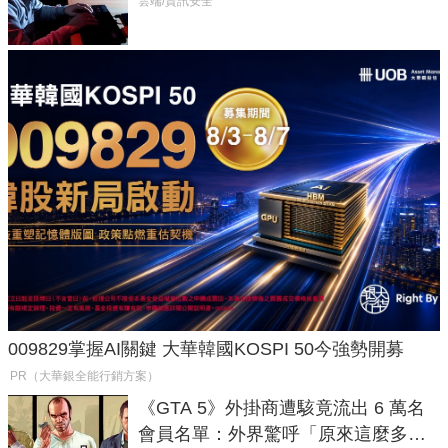
癱瘓全球！
雲端/資訊安全
009829掌握AI關鍵 大華韓國KOSPI 50今強勢開募
PR（大華銀全能行銷方案）
《GTA 5》外掛商遭駭竟流出 6 萬名
會員名單：外界驚呼「原來這麼多人