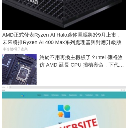
AMD正式發表Ryzen AI Halo迷你電腦將於9月上市，
未來將推Ryzen AI 400 Max系列處理器與對應升級版
半導體/電子產業
終於不用再換主機板了？Intel 傳將效
仿 AMD 延長 CPU 插槽壽命，下代
LGA 1954 至少能戰三代