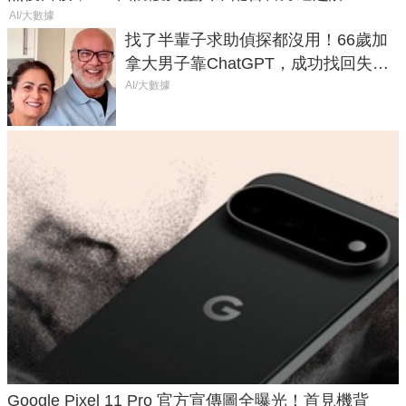
AI/大數據
找了半輩子求助偵探都沒用！66歲加
拿大男子靠ChatGPT，成功找回失散
50年家人
AI/大數據
Google Pixel 11 Pro 官方宣傳圖全曝光！首見機背