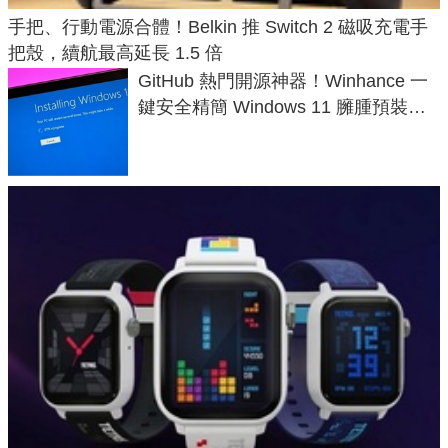
手把、行動電源合體！Belkin 推 Switch 2 磁吸充電手
把殼，續航最高延長 1.5 倍
GitHub 熱門開源神器！Winhance 一
鍵安全精簡 Windows 11 臃腫預裝軟
體與後台追蹤