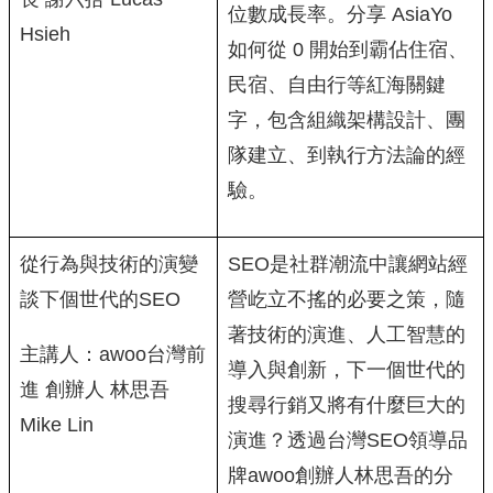
位數成長率。分享 AsiaYo
Hsieh
如何從 0 開始到霸佔住宿、
民宿、自由行等紅海關鍵
字，包含組織架構設計、團
隊建立、到執行方法論的經
驗。
從行為與技術的演變
SEO是社群潮流中讓網站經
談下個世代的SEO
營屹立不搖的必要之策，隨
著技術的演進、人工智慧的
主講人：awoo台灣前
導入與創新，下一個世代的
進 創辦人 林思吾
搜尋行銷又將有什麼巨大的
Mike Lin
演進？透過台灣SEO領導品
牌awoo創辦人林思吾的分