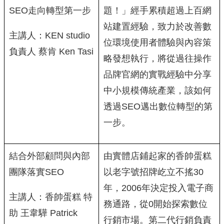
SEO走向轉型第一步
題！」經手累積超過上百網
站建置經驗，致力於改善數
主講人：KEN studio
位環境使用者體驗與內容策
負責人 蔡肯 Ken Tasi
略發想執行，將從過往操作
品牌官網的實戰經驗中分享
中小規模傳統產業，該如何
透過SEO邁出數位轉型的第
一步。
結合外部顧問與內部
由實體店鋪起家的香帥蛋糕
團隊落實SEO
以老字號招牌屹立不搖30
年，2006年決定投入電子商
主講人：香帥蛋糕 特
務通路，從0開始探索數位
助 王韋驊 Patrick
行銷市場。第二代行銷負責