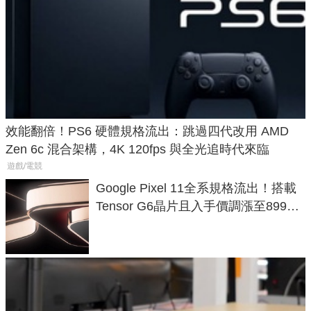
效能翻倍！PS6 硬體規格流出：跳過四代改用 AMD
Zen 6c 混合架構，4K 120fps 與全光追時代來臨
遊戲/電競
Google Pixel 11全系規格流出！搭載
Tensor G6晶片且入手價調漲至899美
元