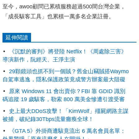
至今，awoo顧問已累積服務超過500間台灣企業，
「成長駭客工具」也累積一萬多名企業註冊。
延伸閱讀
《沉默的審判》將登陸 Netflix！《周處除三害》
導演新作，阮經天、王淨主演
29顆鏡頭也抓不到一個賊？舊金山竊賊搭Waymo
自駕車逃逸，隱私保護政策竟成警方辦案最大阻礙
原來 Windows 11 會出賣你？FBI 靠 GDID 識別
碼追蹤 19 歲駭客，勒索 800 萬美金慘遭引渡受審
史上最大DDoS攻擊！「KimWolf」殭屍網路主謀
被捕，破紀錄30Tbps流量癱瘓全球！
《GTA 5》外掛商遭駭竟流出 6 萬名會員名單：