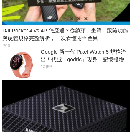
DJI Pocket 4 vs 4P 怎麼選？從鏡頭、畫質、跟隨功能
與硬體規格完整解析，一次看懂兩台差異
評測
Google 新一代 Pixel Watch 5 規格流
出！代號「godric」現身，記憶體增強
鎖定 AI 應用
3C新品