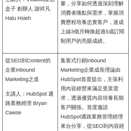
量，分享如何透過深刻理解
盒子 創辦人 謝祥凡
消費者痛點與需求，掌握消
Halu Hsieh
費歷程培養忠實客戶，達成
上線3個月轉換超過5成訂閱
制用戶的亮眼成績。
從SEO到Content的
集客式行銷Inbound
企業Inbound
Marketing企業成長理論由
Marketing之道
HubSpot首度提出，主張利
用內容經營來滿足受眾需
主講人：HubSpot 通
求，透過優質內容培養長期
路業務經理 Bryan
客戶關係。首度邀請
Cawse
HubSpot通路業務管理經理
來台分享，從SEO到內容經