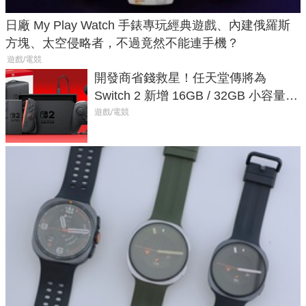
日廠 My Play Watch 手錶專玩經典遊戲、內建俄羅斯
方塊、太空侵略者，不過竟然不能連手機？
遊戲/電競
開發商省錢救星！任天堂傳將為
Switch 2 新增 16GB / 32GB 小容量遊
戲卡的選擇
遊戲/電競