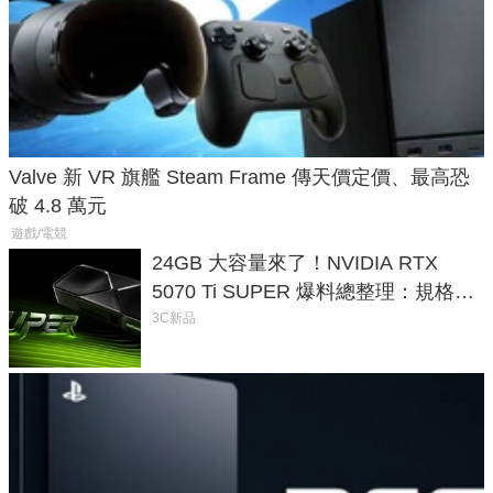
Valve 新 VR 旗艦 Steam Frame 傳天價定價、最高恐
破 4.8 萬元
遊戲/電競
24GB 大容量來了！NVIDIA RTX
5070 Ti SUPER 爆料總整理：規格、
功耗、上市時間
3C新品