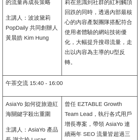
的流量再成長策略
莉在意識到社群的紅利觸頂
回跌的同時，透過內部最核
主講人：波波黛莉
心的內容產製團隊搭配符合
PopDaily 共同創辦人
使用者體驗的網站技術優
黃晨皓 Kim Hung
化，大幅提升搜尋流量，走
出以內容為主導的U型反
轉。
午茶交流 15:40 - 16:00
AsiaYo 如何從旅遊紅
曾任 EZTABLE Growth
海關鍵字殺出重圍
Team Lead，執行各式用戶
增長專案，帶領 AsiaYo 連
主講人：AsiaYo 產品
續兩年 SEO 流量皆超過三
長 謝六拾 Lucas