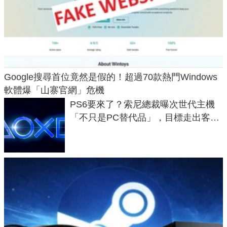
Google搜尋首位竟然是假的！超過70款熱門Windows
軟體爆「山寨官網」危機
PS6要來了？索尼總裁曝次世代主機
「不只是PC替代品」，目標走出客
廳、進軍電競桌面