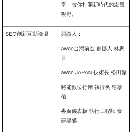
享，替你打開新時代的宏觀
視野。
SEO創新互動論壇
與談人：
awoo台灣前進 創辦人 林思
吾
awoo JAPAN 技術長 松田徹
將能數位行銷 執行長 連啟
佑
專頁儀表板 執行工程師 食
夢黑貘