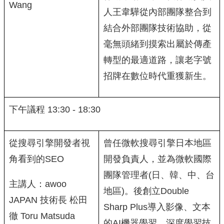
Wang
人王韋驊從內部團隊整合到
結合外部團隊技術協助，從
毫無頭緒到摸索出屬於傳產
轉型的最適道路，讓老字號
招牌在數位時代重獲新生。
下午議程 13:30 - 18:30
從搜尋引擎開發者視
曾任微軟搜尋引擎日本地區
角看到的SEO
開發負責人，並為微軟國際
團隊管理者(日、韓、中、台
主講人：awoo
地區)。後創立Double
JAPAN 技術長 松田
Sharp Plus導入影像、文本
徹 Toru Matsuda
的AI機器學習、深度學習技