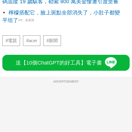
碼追蹤 19 歲駭客，勒索 800 萬美金慘遭引渡受審
檸檬搭配它，臉上斑點全部消失了，小肚子都變
平坦了
PR・新素簡
#電競
#acer
#新聞
送【10個ChatGPT的好工具】電子書
ADVERTISEMENT