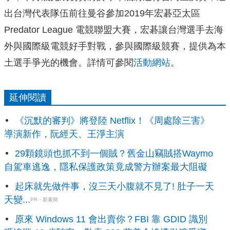
出台灣代表隊伍前往曼谷參加2019年宏碁亞太區
Predator League 電競聯盟大賽，宏碁讓台灣選手去海
外與國際級電競好手對戰，參與國際級競賽，提供為本
土選手爭光的機會。詳情可參閱
活動網站
。
延伸閱讀
《沉默的審判》將登陸 Netflix！《周處除三害》
導演新作，阮經天、王淨主演
29顆鏡頭也抓不到一個賊？舊金山竊賊搭Waymo
自駕車逃逸，隱私保護政策竟成警方辦案最大阻礙
起床就先做件事，沒三天小腹就不見了! 肚子一天
天變...
PR・新素簡
原來 Windows 11 會出賣你？FBI 靠 GDID 識別