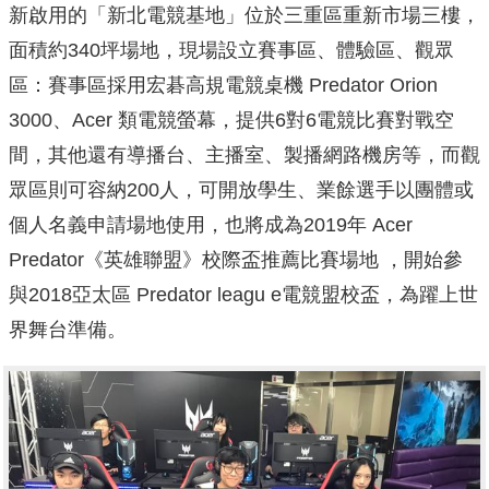
新啟用的「新北電競基地」位於三重區重新市場三樓，
面積約340坪場地，現場設立賽事區、體驗區、觀眾
區：賽事區採用宏碁高規電競桌機 Predator Orion
3000、Acer 類電競螢幕，提供6對6電競比賽對戰空
間，其他還有導播台、主播室、製播網路機房等，而觀
眾區則可容納200人，可開放學生、業餘選手以團體或
個人名義申請場地使用，也將成為2019年 Acer
Predator《英雄聯盟》校際盃推薦比賽場地 ，開始參
與2018亞太區 Predator leagu e電競盟校盃，為躍上世
界舞台準備。