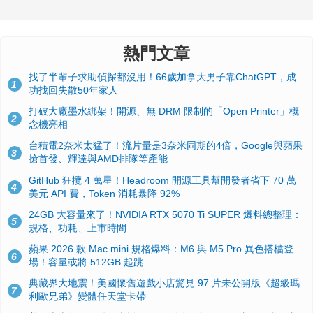
熱門文章
找了半輩子求助偵探都沒用！66歲加拿大男子靠ChatGPT，成
1
功找回失散50年家人
打破大廠墨水綁架！開源、無 DRM 限制的「Open Printer」概
2
念機亮相
台積電2奈米太猛了！流片量是3奈米同期的4倍，Google與蘋果
3
搶首發、輝達與AMD排隊等產能
GitHub 狂攬 4 萬星！Headroom 開源工具幫開發者省下 70 萬
4
美元 API 費，Token 消耗暴降 92%
24GB 大容量來了！NVIDIA RTX 5070 Ti SUPER 爆料總整理：
5
規格、功耗、上市時間
蘋果 2026 款 Mac mini 規格爆料：M6 與 M5 Pro 異色搭檔登
6
場！容量或將 512GB 起跳
典藏界大地震！美國懷舊遊戲小店驚見 97 片未公開版《超級瑪
7
利歐兄弟》變體任天堂卡帶