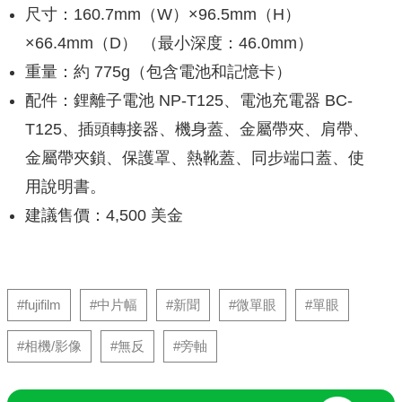
尺寸：160.7mm（W）×96.5mm（H）
×66.4mm（D） （最小深度：46.0mm）
重量：約 775g（包含電池和記憶卡）
配件：鋰離子電池 NP-T125、電池充電器 BC-
T125、插頭轉接器、機身蓋、金屬帶夾、肩帶、
金屬帶夾鎖、保護罩、熱靴蓋、同步端口蓋、使
用說明書。
建議售價：4,500 美金
#fujifilm
#中片幅
#新聞
#微單眼
#單眼
#相機/影像
#無反
#旁軸