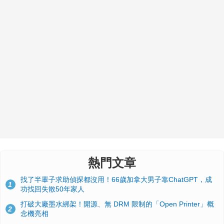
熱門文章
找了半輩子求助偵探都沒用！66歲加拿大男子靠ChatGPT，成
1
功找回失散50年家人
打破大廠墨水綁架！開源、無 DRM 限制的「Open Printer」概
2
念機亮相