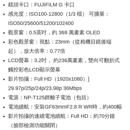
鏡頭卡口：FUJIFILM G 卡口
感光度：ISO100-12800（1/3 檔） 可擴展：
ISO50/25600/51200/102400
觀景窗：0.5英吋，約 369 萬畫素 OLED
彩色觀景窗：視點：23mm（從相機目鏡後端
起），放大倍率：0.77倍
LCD螢幕：3.2吋， 約236萬畫素，雙向可翻折式
觸控彩色LCD顯示螢幕
影片拍攝：Full HD（1920x1080）]
29.97p/25p/24p/23.98p 36Mbps
電源：NP-T125鋰離子電池（包括）
電池續航：安裝GF63mmF2.8 R WR時，約400幅
影片拍攝的連續電池續航：Full HD：約70分鐘
（臉部檢測功能關閉）