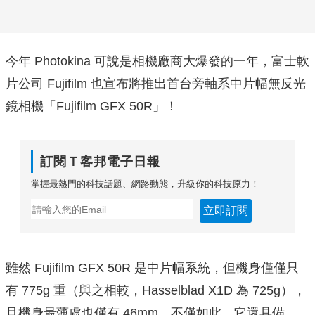
今年 Photokina 可說是相機廠商大爆發的一年，富士軟
片公司 Fujifilm 也宣布將推出首台旁軸系中片幅無反光
鏡相機「Fujifilm GFX 50R」！
訂閱Ｔ客邦電子日報
掌握最熱門的科技話題、網路動態，升級你的科技原力！
立即訂閱
雖然 Fujifilm GFX 50R 是中片幅系統，但機身僅僅只
有 775g 重（與之相較，Hasselblad X1D 為 725g），
且機身最薄處也僅有 46mm，不僅如此，它還具備