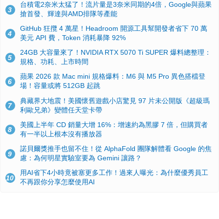
台積電2奈米太猛了！流片量是3奈米同期的4倍，Google與蘋果
3
搶首發、輝達與AMD排隊等產能
GitHub 狂攬 4 萬星！Headroom 開源工具幫開發者省下 70 萬
4
美元 API 費，Token 消耗暴降 92%
24GB 大容量來了！NVIDIA RTX 5070 Ti SUPER 爆料總整理：
5
規格、功耗、上市時間
蘋果 2026 款 Mac mini 規格爆料：M6 與 M5 Pro 異色搭檔登
6
場！容量或將 512GB 起跳
典藏界大地震！美國懷舊遊戲小店驚見 97 片未公開版《超級瑪
7
利歐兄弟》變體任天堂卡帶
美國上半年 CD 銷量大增 16%：增速約為黑膠 7 倍，但購買者
8
有一半以上根本沒有播放器
諾貝爾獎推手也留不住！從 AlphaFold 團隊解體看 Google 的焦
9
慮：為何明星實驗室要為 Gemini 讓路？
用AI省下4小時竟被塞更多工作！過來人曝光：為什麼優秀員工
10
不再跟你分享怎麼使用AI