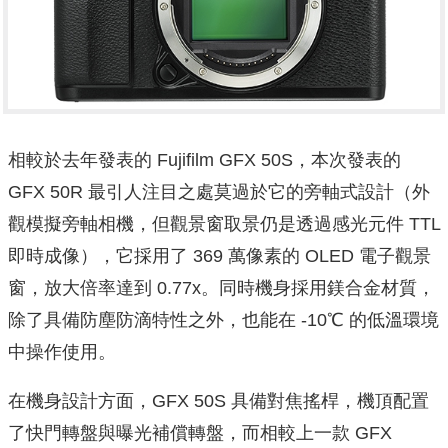
相較於去年發表的 Fujifilm GFX 50S，本次發表的
GFX 50R 最引人注目之處莫過於它的旁軸式設計（外
觀模擬旁軸相機，但觀景窗取景仍是透過感光元件 TTL
即時成像），它採用了 369 萬像素的 OLED 電子觀景
窗，放大倍率達到 0.77x。同時機身採用鎂合金材質，
除了具備防塵防滴特性之外，也能在 -10℃ 的低溫環境
中操作使用。
在機身設計方面，GFX 50S 具備對焦搖桿，機頂配置
了快門轉盤與曝光補償轉盤，而相較上一款 GFX