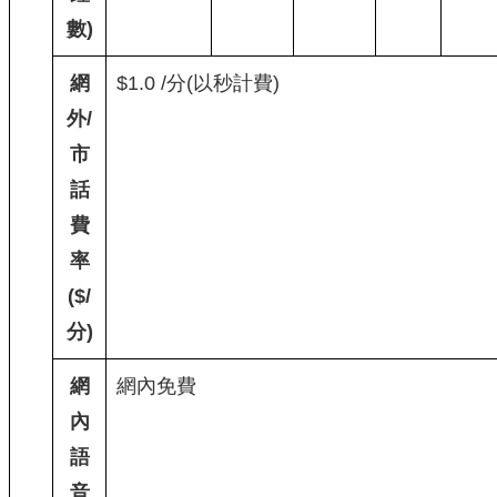
數)
網
$1.0 /分(以秒計費)
外/
市
話
費
率
($/
分)
網
網內免費
內
語
音