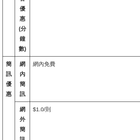
優
惠
(分
鐘
數)
簡
網
網內免費
訊
內
優
簡
惠
訊
網
$1.0/則
外
簡
訊