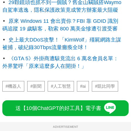
29顆鏡頭也抓不到一個賊？舊金山竊賊搭Waymo
自駕車逃逸，隱私保護政策竟成警方辦案最大阻礙
原來 Windows 11 會出賣你？FBI 靠 GDID 識別
碼追蹤 19 歲駭客，勒索 800 萬美金慘遭引渡受審
史上最大DDoS攻擊！「KimWolf」殭屍網路主謀
被捕，破紀錄30Tbps流量癱瘓全球！
《GTA 5》外掛商遭駭竟流出 6 萬名會員名單：
外界驚呼「原來這麼多人在開掛！」
#機器人
#新聞
#人工智慧
#ai
#凱比同學
送【10個ChatGPT的好工具】電子書
ADVERTISEMENT