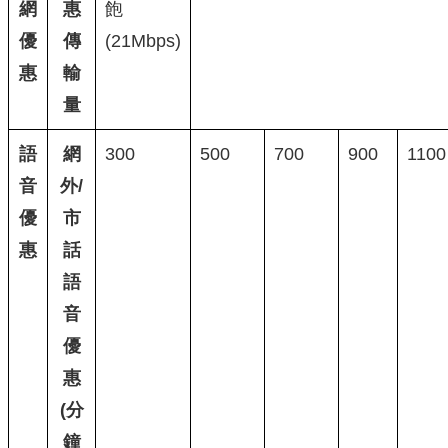
網
惠
飽
優
傳
(21Mbps)
惠
輸
量
語
網
300
500
700
900
1100
音
外/
優
市
惠
話
語
音
優
惠
(分
鐘