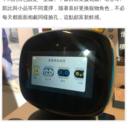
凱比與小品等不同選擇，隨著喜好更換寵物角色，不必
每天都面面相覷同樣臉孔，這點頗富新鮮感。