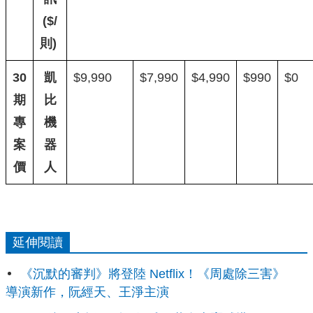
($/
則)
30
凱
$9,990
$7,990
$4,990
$990
$0
期
比
專
機
案
器
價
人
延伸閱讀
《沉默的審判》將登陸 Netflix！《周處除三害》
導演新作，阮經天、王淨主演