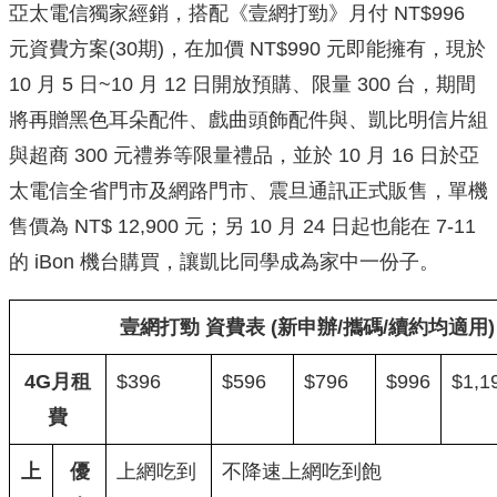
亞太電信獨家經銷，搭配《壹網打勁》月付 NT$996
元資費方案(30期)，在加價 NT$990 元即能擁有，現於
10 月 5 日~10 月 12 日開放預購、限量 300 台，期間
將再贈黑色耳朵配件、戲曲頭飾配件與、凱比明信片組
與超商 300 元禮券等限量禮品，並於 10 月 16 日於亞
太電信全省門市及網路門市、震旦通訊正式販售，單機
售價為 NT$ 12,900 元；另 10 月 24 日起也能在 7-11
的 iBon 機台購買，讓凱比同學成為家中一份子。
壹網打勁 資費表 (新申辦/攜碼/續約均適用)
4G月租
$396
$596
$796
$996
$1,1
費
上
優
上網吃到
不降速上網吃到飽