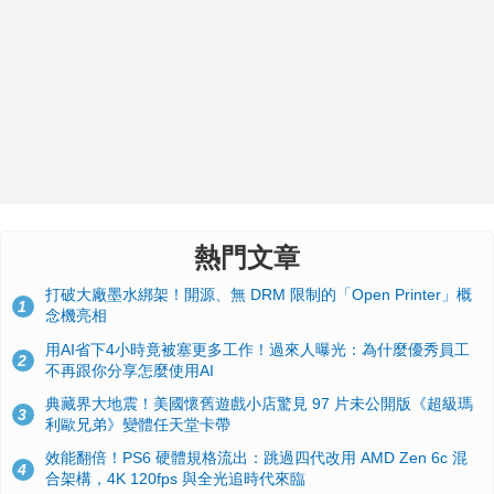
熱門文章
打破大廠墨水綁架！開源、無 DRM 限制的「Open Printer」概
1
念機亮相
用AI省下4小時竟被塞更多工作！過來人曝光：為什麼優秀員工
2
不再跟你分享怎麼使用AI
典藏界大地震！美國懷舊遊戲小店驚見 97 片未公開版《超級瑪
3
利歐兄弟》變體任天堂卡帶
效能翻倍！PS6 硬體規格流出：跳過四代改用 AMD Zen 6c 混
4
合架構，4K 120fps 與全光追時代來臨