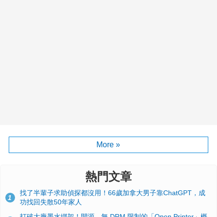
More »
熱門文章
找了半輩子求助偵探都沒用！66歲加拿大男子靠ChatGPT，成
1
功找回失散50年家人
打破大廠墨水綁架！開源、無 DRM 限制的「Open Printer」概