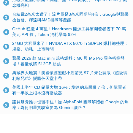
2
念機亮相
台積電2奈米太猛了！流片量是3奈米同期的4倍，Google與蘋果
3
搶首發、輝達與AMD排隊等產能
GitHub 狂攬 4 萬星！Headroom 開源工具幫開發者省下 70 萬
4
美元 API 費，Token 消耗暴降 92%
24GB 大容量來了！NVIDIA RTX 5070 Ti SUPER 爆料總整理：
5
規格、功耗、上市時間
蘋果 2026 款 Mac mini 規格爆料：M6 與 M5 Pro 異色搭檔登
6
場！容量或將 512GB 起跳
典藏界大地震！美國懷舊遊戲小店驚見 97 片未公開版《超級瑪
7
利歐兄弟》變體任天堂卡帶
美國上半年 CD 銷量大增 16%：增速約為黑膠 7 倍，但購買者
8
有一半以上根本沒有播放器
諾貝爾獎推手也留不住！從 AlphaFold 團隊解體看 Google 的焦
9
慮：為何明星實驗室要為 Gemini 讓路？
用AI省下4小時竟被塞更多工作！過來人曝光：為什麼優秀員工
10
不再跟你分享怎麼使用AI