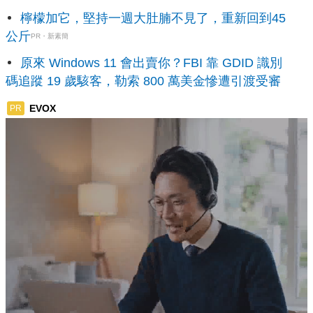
檸檬加它，堅持一週大肚腩不見了，重新回到45
公斤
PR・新素簡
原來 Windows 11 會出賣你？FBI 靠 GDID 識別
碼追蹤 19 歲駭客，勒索 800 萬美金慘遭引渡受審
EVOX
PR