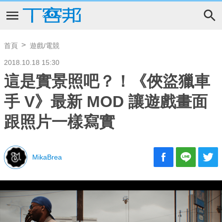
首頁
遊戲/電競
2018.10.18 15:30
這是實景照吧？！《俠盜獵車
手 V》最新 MOD 讓遊戲畫面
跟照片一樣寫實
MikaBrea