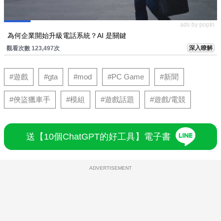
ads by popIn
為何企業開始升級電話系統？AI 是關鍵
深入瞭解
觀看次數 123,497次
#遊戲
#gta
#mod
#PC Game
#新聞
#俠盜獵車手
#模組
#遊戲話題
#遊戲/電競
送【10個ChatGPT的好工具】電子書
ADVERTISEMENT