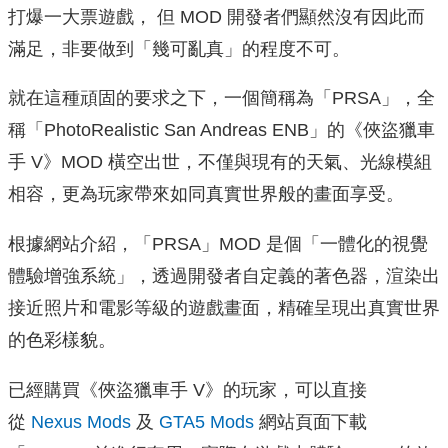
打爆一大票遊戲， 但 MOD 開發者們顯然沒有因此而
滿足，非要做到「幾可亂真」的程度不可。
就在這種頑固的要求之下，一個簡稱為「PRSA」，全
稱「PhotoRealistic San Andreas ENB」的《俠盜獵車
手 V》MOD 橫空出世，不僅與現有的天氣、光線模組
相容，更為玩家帶來如同真實世界般的畫面享受。
根據網站介紹，「PRSA」MOD 是個「一體化的視覺
體驗增強系統」，透過開發者自定義的著色器，渲染出
接近照片和電影等級的遊戲畫面，精確呈現出真實世界
的色彩樣貌。
已經購買《俠盜獵車手 V》的玩家，可以直接
從
Nexus Mods
及
GTA5 Mods
網站頁面下載