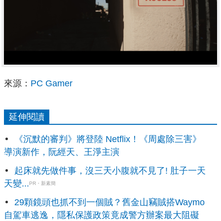
來源：
PC Gamer
延伸閱讀
《沉默的審判》將登陸 Netflix！《周處除三害》
導演新作，阮經天、王淨主演
起床就先做件事，沒三天小腹就不見了! 肚子一天
天變...
PR・新素簡
29顆鏡頭也抓不到一個賊？舊金山竊賊搭Waymo
自駕車逃逸，隱私保護政策竟成警方辦案最大阻礙