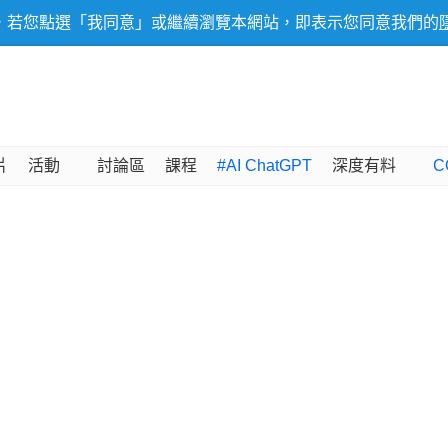
，若您點選「我同意」或繼續瀏覽本網站，即表示您同意我們的
片
活動
討論區
課程
#AI ChatGPT
深度有料
C