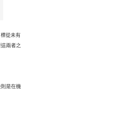
目標從未有
要這兩者之
些則是在機