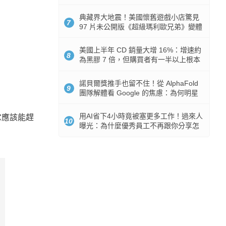
512GB 起跳
典藏界大地震！美國懷舊遊戲小店驚見
7
97 片未公開版《超級瑪利歐兄弟》變體
任天堂卡帶
美國上半年 CD 銷量大增 16%：增速約
8
為黑膠 7 倍，但購買者有一半以上根本
沒有播放器
諾貝爾獎推手也留不住！從 AlphaFold
9
團隊解體看 Google 的焦慮：為何明星
實驗室要為 Gemini 讓路？
用AI省下4小時竟被塞更多工作！過來人
它應該能趕
10
曝光：為什麼優秀員工不再跟你分享怎
麼使用AI