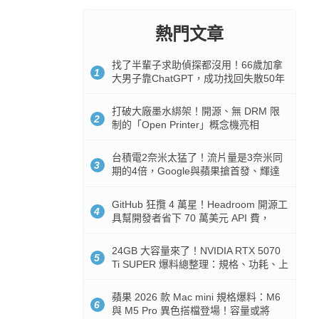
熱門文章
找了半輩子求助偵探都沒用！66歲加拿
1
大男子靠ChatGPT，成功找回失散50年
家人
打破大廠墨水綁架！開源、無 DRM 限
2
制的「Open Printer」概念機亮相
台積電2奈米太猛了！流片量是3奈米同
3
期的4倍，Google與蘋果搶首發、輝達
與AMD排隊等產能
GitHub 狂攬 4 萬星！Headroom 開源工
4
具幫開發者省下 70 萬美元 API 費，
Token 消耗暴降 92%
24GB 大容量來了！NVIDIA RTX 5070
5
Ti SUPER 爆料總整理：規格、功耗、上
市時間
蘋果 2026 款 Mac mini 規格爆料：M6
6
與 M5 Pro 異色搭檔登場！容量或將